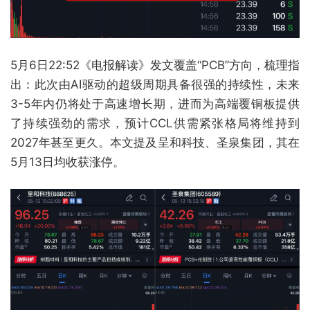
5月6日22:52《电报解读》发文覆盖“PCB”方向，梳理指
出：此次由AI驱动的超级周期具备很强的持续性，未来
3-5年内仍将处于高速增长期，进而为高端覆铜板提供
了持续强劲的需求，预计CCL供需紧张格局将维持到
2027年甚至更久。本文提及呈和科技、圣泉集团，其在
5月13日均收获涨停。