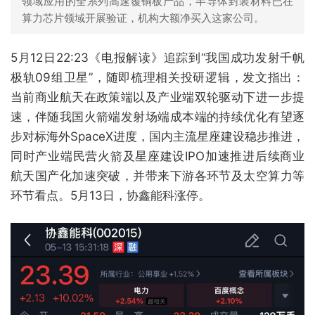
领域应用的全系列高速覆铜板产品，半导体封装材料已在
算力芯片领域开展验证，机构大额净买入这家公司。
5月12日22:23《电报解读》追踪到“我国成功发射千帆
极轨09组卫星”，随即梳理相关投研逻辑，发文指出：
当前商业航天在政策端以及产业端双轮驱动下进一步提
速，伴随我国火箭端发射场端成本端的持续优化有望逐
步对标海外SpaceX进度，国内主流星座建设稳步推进，
同时产业端民营火箭及星座建设IPO加速推进后续商业
航天国产化加速突破，并带来下游各环节及太空算力等
环节看点。5月13日，协鑫能科涨停。