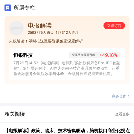
所属专栏
电报解读
立即订阅
2593775人购买
157312人关注
火线解读！即时推送重要资讯独家深度解析
恒银科技
+49.18%
发现至今最高涨幅
7月29日14:52《电报解读》追踪到“蚂蚁数科筹备Pre-IPO轮融
资”，随即展开解读：AI作为金融科技产业升级的驱动力，正重
塑金融服务全流程效率与体验，金融科技投资迎来新机遇。
商务合作
相关阅读
查看更多
【电报解读】政策、临床、技术密集驱动，脑机接口商业化拐点