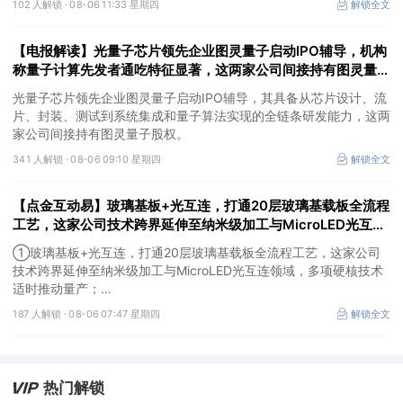
102 人解锁 ·
08-06 11:33 星期四
解锁全文
【电报解读】光量子芯片领先企业图灵量子启动IPO辅导，机构
称量子计算先发者通吃特征显著，这两家公司间接持有图灵量子
股权
光量子芯片领先企业图灵量子启动IPO辅导，其具备从芯片设计、流
片、封装、测试到系统集成和量子算法实现的全链条研发能力，这两
家公司间接持有图灵量子股权。
341 人解锁 ·
08-06 09:10 星期四
解锁全文
【点金互动易】玻璃基板+光互连，打通20层玻璃基载板全流程
工艺，这家公司技术跨界延伸至纳米级加工与MicroLED光互连
领域，多项硬核技术适时推动量产
①玻璃基板+光互连，打通20层玻璃基载板全流程工艺，这家公司
技术跨界延伸至纳米级加工与MicroLED光互连领域，多项硬核技术
适时推动量产；
②先进封装+CPO，基于自有Chiplet技术推出先进封装平台，2.5D
187 人解锁 ·
08-06 07:47 星期四
解锁全文
封装产品已完成通线并送样验证，这家公司积极开展CPO光电共封
装及玻璃基板封装储备。
热门解锁