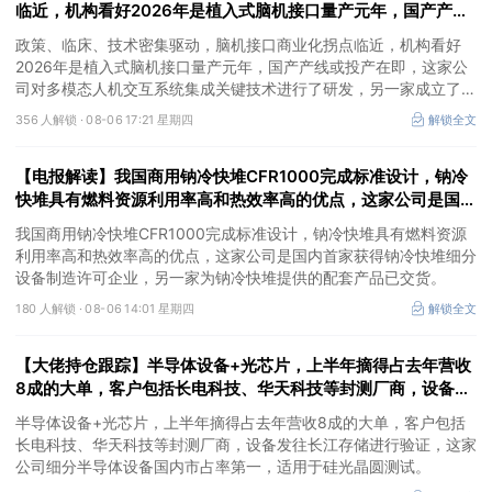
临近，机构看好2026年是植入式脑机接口量产元年，国产产线
或投产在即，这家公司对多模态人机交互系统集成关键技术进行
政策、临床、技术密集驱动，脑机接口商业化拐点临近，机构看好
了研发
2026年是植入式脑机接口量产元年，国产产线或投产在即，这家公
司对多模态人机交互系统集成关键技术进行了研发，另一家成立了人
工智能与脑机工程研究院。
356 人解锁 ·
08-06 17:21 星期四
解锁全文
【电报解读】我国商用钠冷快堆CFR1000完成标准设计，钠冷
快堆具有燃料资源利用率高和热效率高的优点，这家公司是国内
首家获得钠冷快堆细分设备制造许可企业
我国商用钠冷快堆CFR1000完成标准设计，钠冷快堆具有燃料资源
利用率高和热效率高的优点，这家公司是国内首家获得钠冷快堆细分
设备制造许可企业，另一家为钠冷快堆提供的配套产品已交货。
180 人解锁 ·
08-06 14:01 星期四
解锁全文
【大佬持仓跟踪】半导体设备+光芯片，上半年摘得占去年营收
8成的大单，客户包括长电科技、华天科技等封测厂商，设备发
往长江存储进行验证，这家公司细分设备国内市占率第一
半导体设备+光芯片，上半年摘得占去年营收8成的大单，客户包括
长电科技、华天科技等封测厂商，设备发往长江存储进行验证，这家
公司细分半导体设备国内市占率第一，适用于硅光晶圆测试。