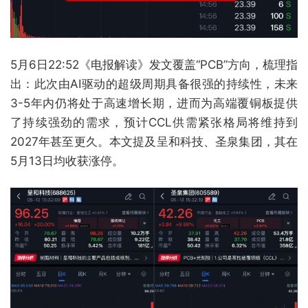
5月6日22:52《电报解读》发文覆盖“PCB”方向，梳理指
出：此次由AI驱动的超级周期具备很强的持续性，未来
3-5年内仍将处于高速增长期，进而为高端覆铜板提供
了持续强劲的需求，预计CCL供需紧张格局将维持到
2027年甚至更久。本文提及呈和科技、圣泉集团，其在
5月13日均收获涨停。