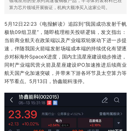
领域应用的全系列高速覆铜板产品，半导体封装材料已在
算力芯片领域开展验证，机构大额净买入这家公司。
5月12日22:23《电报解读》追踪到“我国成功发射千帆
极轨09组卫星”，随即梳理相关投研逻辑，发文指出：
当前商业航天在政策端以及产业端双轮驱动下进一步提
速，伴随我国火箭端发射场端成本端的持续优化有望逐
步对标海外SpaceX进度，国内主流星座建设稳步推进，
同时产业端民营火箭及星座建设IPO加速推进后续商业
航天国产化加速突破，并带来下游各环节及太空算力等
环节看点。5月13日，协鑫能科涨停。