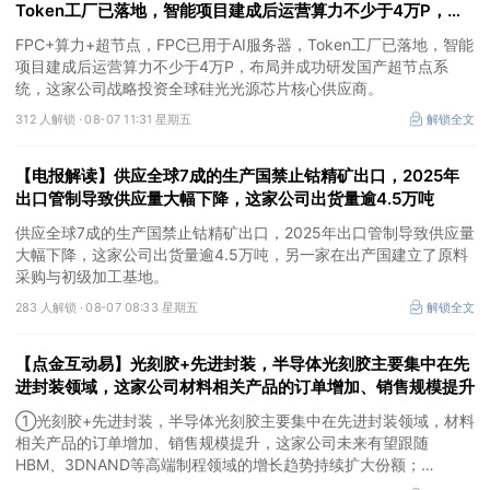
Token工厂已落地，智能项目建成后运营算力不少于4万P，这
家公司布局并成功研发国产超节点系统
FPC+算力+超节点，FPC已用于AI服务器，Token工厂已落地，智能
项目建成后运营算力不少于4万P，布局并成功研发国产超节点系
统，这家公司战略投资全球硅光光源芯片核心供应商。
312 人解锁 ·
08-07 11:31 星期五
解锁全文
【电报解读】供应全球7成的生产国禁止钴精矿出口，2025年
出口管制导致供应量大幅下降，这家公司出货量逾4.5万吨
供应全球7成的生产国禁止钴精矿出口，2025年出口管制导致供应量
大幅下降，这家公司出货量逾4.5万吨，另一家在出产国建立了原料
采购与初级加工基地。
283 人解锁 ·
08-07 08:33 星期五
解锁全文
【点金互动易】光刻胶+先进封装，半导体光刻胶主要集中在先
进封装领域，这家公司材料相关产品的订单增加、销售规模提升
①光刻胶+先进封装，半导体光刻胶主要集中在先进封装领域，材料
相关产品的订单增加、销售规模提升，这家公司未来有望跟随
HBM、3DNAND等高端制程领域的增长趋势持续扩大份额；
②华为+高速连接器，这家公司是深耕连接器国产核心骨干，高速互