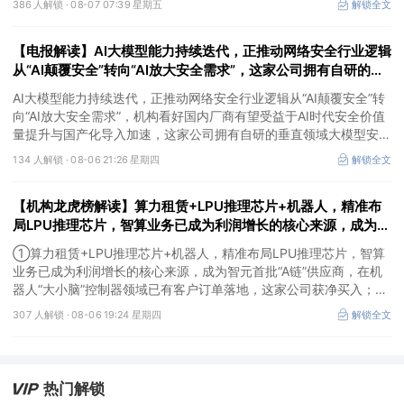
386 人解锁 ·
08-07 07:39 星期五
解锁全文
联产品已对接导入国内头部AI服务器厂商，深度绑定华为供应链。
【电报解读】AI大模型能力持续迭代，正推动网络安全行业逻辑
从“AI颠覆安全”转向“AI放大安全需求”，这家公司拥有自研的垂
直领域大模型安全GPT
AI大模型能力持续迭代，正推动网络安全行业逻辑从“AI颠覆安全”转
向“AI放大安全需求”，机构看好国内厂商有望受益于AI时代安全价值
量提升与国产化导入加速，这家公司拥有自研的垂直领域大模型安全
GPT，另一家在数据安全及网络安全上有完整的软硬件解决方案。
134 人解锁 ·
08-06 21:26 星期四
解锁全文
【机构龙虎榜解读】算力租赁+LPU推理芯片+机器人，精准布
局LPU推理芯片，智算业务已成为利润增长的核心来源，成为智
元首批“A链”供应商，在机器人“大小脑”控制器领域已有客户订
①算力租赁+LPU推理芯片+机器人，精准布局LPU推理芯片，智算
单落地，这家公司获净买入
业务已成为利润增长的核心来源，成为智元首批“A链”供应商，在机
器人“大小脑”控制器领域已有客户订单落地，这家公司获净买入；
②AI安全+网络安全+华为鲲鹏+摘帽，以“AI+安全”为核心战略，推
307 人解锁 ·
08-06 19:24 星期四
解锁全文
出AI数据安全产品矩阵，自主研发的大数据AI应用平台、AI数据安全
分类分级产品获得市场高度认可，机构大额净买入这家公司。
热门解锁