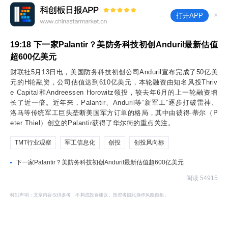
×
打开APP
19:18
下一家Palantir？美防务科技初创Anduril最新估值
超600亿美元
财联社5月13日电，美国防务科技初创公司Anduril宣布完成了50亿美
元的H轮融资，公司估值达到610亿美元，本轮融资由知名风投Thriv
e Capital和Andreessen Horowitz领投，较去年6月的上一轮融资增
长了近一倍。近年来，Palantir、Anduril等“新军工”逐步打破雷神、
洛马等传统军工巨头垄断美国军方订单的格局，其中由彼得·蒂尔（P
eter Thiel）创立的Palantir获得了华尔街的重点关注。
TMT行业观察
军工信息化
创投
创投风向标
下一家Palantir？美防务科技初创Anduril最新估值超600亿美元
阅读 54915
特别声明：文章内容仅供参考，不构成投资建议。投资者据此操作风险自担。