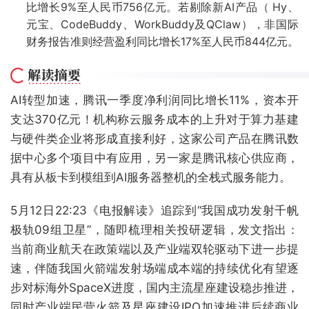
比增长9%至人民币756亿元。若剔除新AI产品（ Hy、
元宝、CodeBuddy、WorkBuddy及QClaw），非国际
财务报告准则经营盈利同比增长17%至人民币844亿元。
AI转型加速，腾讯一季度净利润同比增长11%，资本开
支达370亿元！机构称云服务成本的上升对于算力基建
与硬件类企业将形成直接利好，这家公司产品在腾讯数
据中心多个项目中有应用，另一家是腾讯核心供应商，
具有从板卡到模组到AI服务器整机的全栈式服务能力。
5月12日22:23《电报解读》追踪到“我国成功发射千帆
极轨09组卫星”，随即梳理相关投研逻辑，发文指出：
当前商业航天在政策端以及产业端双轮驱动下进一步提
速，伴随我国火箭端发射场端成本端的持续优化有望逐
步对标海外SpaceX进度，国内主流星座建设稳步推进，
同时产业端民营火箭及星座建设IPO加速推进后续商业