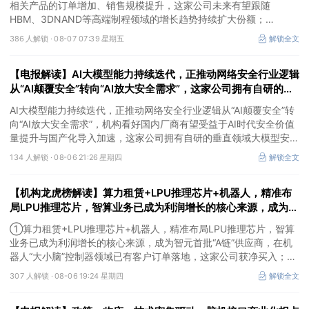
相关产品的订单增加、销售规模提升，这家公司未来有望跟随
HBM、3DNAND等高端制程领域的增长趋势持续扩大份额；
②华为+高速连接器，这家公司是深耕连接器国产核心骨干，高速互
386 人解锁 ·
08-07 07:39 星期五
解锁全文
联产品已对接导入国内头部AI服务器厂商，深度绑定华为供应链。
【电报解读】AI大模型能力持续迭代，正推动网络安全行业逻辑
从“AI颠覆安全”转向“AI放大安全需求”，这家公司拥有自研的垂
直领域大模型安全GPT
AI大模型能力持续迭代，正推动网络安全行业逻辑从“AI颠覆安全”转
向“AI放大安全需求”，机构看好国内厂商有望受益于AI时代安全价值
量提升与国产化导入加速，这家公司拥有自研的垂直领域大模型安全
GPT，另一家在数据安全及网络安全上有完整的软硬件解决方案。
134 人解锁 ·
08-06 21:26 星期四
解锁全文
【机构龙虎榜解读】算力租赁+LPU推理芯片+机器人，精准布
局LPU推理芯片，智算业务已成为利润增长的核心来源，成为智
元首批“A链”供应商，在机器人“大小脑”控制器领域已有客户订
①算力租赁+LPU推理芯片+机器人，精准布局LPU推理芯片，智算
单落地，这家公司获净买入
业务已成为利润增长的核心来源，成为智元首批“A链”供应商，在机
器人“大小脑”控制器领域已有客户订单落地，这家公司获净买入；
②AI安全+网络安全+华为鲲鹏+摘帽，以“AI+安全”为核心战略，推
307 人解锁 ·
08-06 19:24 星期四
解锁全文
出AI数据安全产品矩阵，自主研发的大数据AI应用平台、AI数据安全
分类分级产品获得市场高度认可，机构大额净买入这家公司。