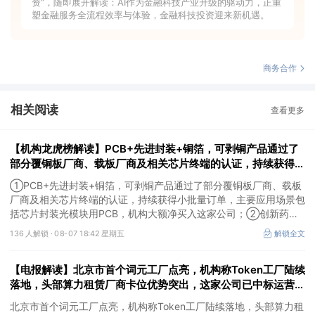
资”，随即展开解读：AI作为金融科技产业升级的驱动力，正重
塑金融服务全流程效率与体验，金融科技投资迎来新机遇。
商务合作
相关阅读
查看更多
【机构龙虎榜解读】PCB+先进封装+铜箔，可剥铜产品通过了
部分覆铜板厂商、载板厂商及相关芯片终端的认证，持续获得小
批量订单，主要应用场景包括芯片封装光模块用PCB，机构大
①PCB+先进封装+铜箔，可剥铜产品通过了部分覆铜板厂商、载板
额净买入这家公司
厂商及相关芯片终端的认证，持续获得小批量订单，主要应用场景包
括芯片封装光模块用PCB，机构大额净买入这家公司；②创新药
CDMO+减肥药，收购国外知名CRO企业，在创新药API的化学合成
136 人解锁 ·
08-07 18:42 星期五
解锁全文
等方面具有丰富经验，具备承接细胞与基因治疗产品商业化受托生产
的合规资质，这家公司获净买入。
【电报解读】北京市首个词元工厂点亮，机构称Token工厂陆续
落地，头部算力租赁厂商卡位优势突出，这家公司已中标运营商
Token工厂项目
北京市首个词元工厂点亮，机构称Token工厂陆续落地，头部算力租