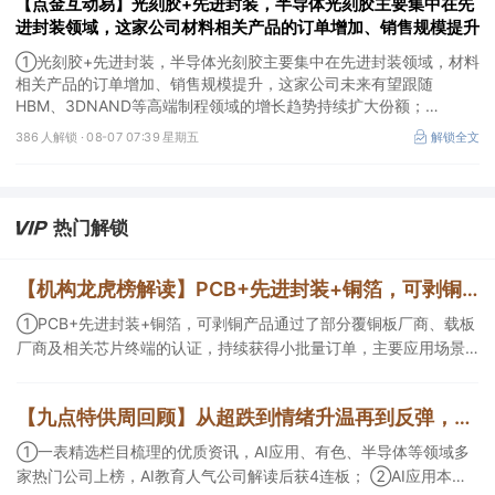
【点金互动易】光刻胶+先进封装，半导体光刻胶主要集中在先
进封装领域，这家公司材料相关产品的订单增加、销售规模提升
①光刻胶+先进封装，半导体光刻胶主要集中在先进封装领域，材料
相关产品的订单增加、销售规模提升，这家公司未来有望跟随
HBM、3DNAND等高端制程领域的增长趋势持续扩大份额；
②华为+高速连接器，这家公司是深耕连接器国产核心骨干，高速互
386 人解锁 ·
08-07 07:39 星期五
解锁全文
联产品已对接导入国内头部AI服务器厂商，深度绑定华为供应链。
热门解锁
【机构龙虎榜解读】PCB+先进封装+铜箔，可剥铜产品通过了部分覆铜板厂商、载板厂商及相关芯片终端的认证，持续获得小批量订单，主要应用场景包括芯片封装光模块用PCB，机构大额净买入这家公司
①PCB+先进封装+铜箔，可剥铜产品通过了部分覆铜板厂商、载板
厂商及相关芯片终端的认证，持续获得小批量订单，主要应用场景
包括芯片封装光模块用PCB，机构大额净买入这家公司；②创新药
CDMO+减肥药，收购国外知名CRO企业，在创新药API的化学合成
【九点特供周回顾】从超跌到情绪升温再到反弹，栏目梳理AI应用题材逻辑，AI教育人气公司解读后获4连板
等方面具有丰富经验，具备承接细胞与基因治疗产品商业化受托生
产的合规资质，这家公司获净买入。
①一表精选栏目梳理的优质资讯，AI应用、有色、半导体等领域多
家热门公司上榜，AI教育人气公司解读后获4连板； ②AI应用本周