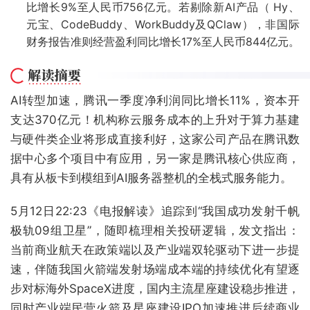
比增长9%至人民币756亿元。若剔除新AI产品（ Hy、
元宝、CodeBuddy、WorkBuddy及QClaw），非国际
财务报告准则经营盈利同比增长17%至人民币844亿元。
AI转型加速，腾讯一季度净利润同比增长11%，资本开
支达370亿元！机构称云服务成本的上升对于算力基建
与硬件类企业将形成直接利好，这家公司产品在腾讯数
据中心多个项目中有应用，另一家是腾讯核心供应商，
具有从板卡到模组到AI服务器整机的全栈式服务能力。
5月12日22:23《电报解读》追踪到“我国成功发射千帆
极轨09组卫星”，随即梳理相关投研逻辑，发文指出：
当前商业航天在政策端以及产业端双轮驱动下进一步提
速，伴随我国火箭端发射场端成本端的持续优化有望逐
步对标海外SpaceX进度，国内主流星座建设稳步推进，
同时产业端民营火箭及星座建设IPO加速推进后续商业