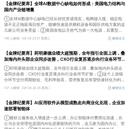
【金牌纪要库】全球AI数据中心缺电如何形成：美国电力结构与
国内产业链增量
①全球AI数据中心缺电已经从担忧变成现实，电网接入慢、稳定电
源不足正拖延项目投产，能够快速提供燃机设备和园区供电方案的这
几家公司业务受益；②美国发电以天然气为第一大电源，且重型燃
机更适合规模较大、持续运行的数据中心园区，透平叶片为上游主要
195 人解锁 ·
08-05 22:21 星期三
解锁全文
卡产能环节，这家国内公司已与国外燃机巨头签署多年供货协议；
③国家电网“十五五”投资规划较上一周期明显提高，上半年特高压
【金牌纪要库】药明康德业绩大超预期，全年指引全面上调，叠
采购规模已经超过上一年全年，这几家企业为国内特高压设备头部企
业。
加海内外头部企业同步改善，CXO行业复苏逐步向行业各环节
扩散，这个上游细分环节交付周期较短、毛利率较高，需求恢复
①药明康德业绩大超预期，全年指引全面上调，叠加海内外头部企
后有望快速转化为利润
业同步改善，CXO行业复苏逐步向行业各环节扩散；②这个上游细
分环节交付周期较短、毛利率较高，需求恢复后有望快速转化为利
润，率先完成客户认证并具备规模化生产能力的企业竞争优势更明
127 人解锁 ·
08-04 22:25 星期二
解锁全文
显；③相较2019—2021年周期，本轮更多来自存量管线向中后期推
进、境外BD交易活跃、新技术平台进入商业化阶段以及产能利用率
【金牌纪要库】AI应用软件从模型成熟走向商业化兑现，企业加
修复，该环节业绩兑现属性更强。
速部署智能体
①微软云服务收入增速进一步上调，办公智能体付费席位加速，办
公与企业管理也是国内AI化进展较快的方向，这几家为国内办公、管