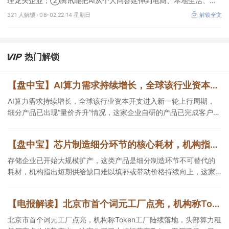
理龙头企业；②腾讯能把AI从个人问答延伸到电商、本地生活、企
业协同，并保留较强的开放生态特征，在AI智能体时代具有强竞争
321 人解锁 ·
08-02 22:14 星期日
解锁全文
力，这几家企业与腾讯业务联系紧密；③AI应用扩张会显著增加推
理算力需求，第三方算力的订单量与利用率具备上升基础，这类同时
具备可交付GPU、低成本电力、集群调度、模型适配和运维能力的
第三方算力租赁企业更加受益。
热门解锁
【盘中宝】AI算力需求持续增长，全球该行业资本开支进入新一轮上行周期，细分产品已出现“量价齐升”情况，这家企业在手订单超百亿元
AI算力需求持续增长，全球该行业资本开支进入新一轮上行周期，
细分产品已出现“量价齐升”情况，这家企业自研的产品已完成客户端
验证，另一企业在手订单超百亿元。
【盘中宝】芯片制造细分环节的核心耗材，机构指出短期供给缺口难以填补，或带动这类产品价格持续向上，这家公司拥有相关产能
存储企业已开始大规模扩产，这类产品是细分制造环节不可替代的
耗材，机构指出短期供给缺口难以填补或带动价格持续向上，这家
公司拥有相关产能。
【电报解读】北京市首个词元工厂点亮，机构称Token工厂陆续落地，头部算力租赁厂商卡位优势突出，这家公司已中标运营商Token工厂项目
北京市首个词元工厂点亮，机构称Token工厂陆续落地，头部算力租