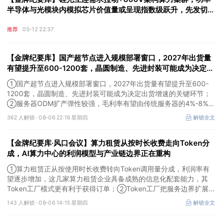
半导体与光模块内模拟芯片价值量或呈现指数级跃升，先发切入
光通信与精密电源赛道的头部厂商逐步进入利率弹性释放期
推荐
05-12 22:37
【金牌纪要库】国产超节点进入规模部署窗口，2027年出货量
有望提升至600-1200套，晶圆制造、先进封装可能成为决定出
货增速的关键环节
①国产超节点进入规模部署窗口，2027年出货量有望提升至600-
1200套，晶圆制造、先进封装可能成为决定出货增速的关键环节；
②服务器ODM扩产弹性较强，毛利率有望由传统服务器的4%-8%提
升至10%-15%，这两家公司占据整机市场的核心份额；③国产交换
362 人解锁 ·
08-06 22:16 星期四
解锁全文
芯片已经由送样验证逐步进入小批量应用，中低速率产品替代有望加
快，400G、800G产品正进入认证和导入阶段。
【金牌纪要库·风口会议】算力租赁从按时长收费走向Token分
成，AI算力中心的利润模型与产业链边界正在重构
①算力租赁正从按使用时长收费转向Token调用量分成，利润率有
望逐步增加，这几家算力租赁企业具备成熟的信息化配套能力，其
Token工厂模式更有利于获得订单；②Token工厂把服务边界扩展
至调度、模型适配、计费和安全，这类具备网络安全配套和底层模型
143 人解锁 ·
08-06 14:15 星期四
解锁全文
适配业务的企业也会受益Token工厂建设；③高端训练卡仍受供给
约束，AI应用持续推高推理需求后，国产算力卡有望持续放量。