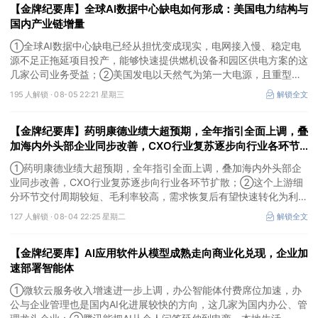
【金牌纪要库】全球AI数据中心缺电如何形成：美国电力结构与
国内产业链增量
①全球AI数据中心缺电已经从担忧变成现实，电网接入慢、稳定电
源不足正拖延项目投产，能够快速提供燃机设备和园区供电方案的这
几家公司业务受益；②美国发电以天然气为第一大电源，且重型燃
机更适合规模较大、持续运行的数据中心园区，透平叶片为上游主要
195 人解锁 ·
08-05 22:21 星期三
解锁全文
卡产能环节，这家国内公司已与国外燃机巨头签署多年供货协议；
③国家电网“十五五”投资规划较上一周期明显提高，上半年特高压
【金牌纪要库】药明康德业绩大超预期，全年指引全面上调，叠
采购规模已经超过上一年全年，这几家企业为国内特高压设备头部企
业。
加海内外头部企业同步改善，CXO行业复苏逐步向行业各环节
扩散，这个上游细分环节交付周期较短、毛利率较高，需求恢复
①药明康德业绩大超预期，全年指引全面上调，叠加海内外头部企
后有望快速转化为利润
业同步改善，CXO行业复苏逐步向行业各环节扩散；②这个上游细
分环节交付周期较短、毛利率较高，需求恢复后有望快速转化为利
润，率先完成客户认证并具备规模化生产能力的企业竞争优势更明
127 人解锁 ·
08-04 22:25 星期二
解锁全文
显；③相较2019—2021年周期，本轮更多来自存量管线向中后期推
进、境外BD交易活跃、新技术平台进入商业化阶段以及产能利用率
【金牌纪要库】AI应用软件从模型成熟走向商业化兑现，企业加
修复，该环节业绩兑现属性更强。
速部署智能体
①微软云服务收入增速进一步上调，办公智能体付费席位加速，办
公与企业管理也是国内AI化进展较快的方向，这几家为国内办公、管