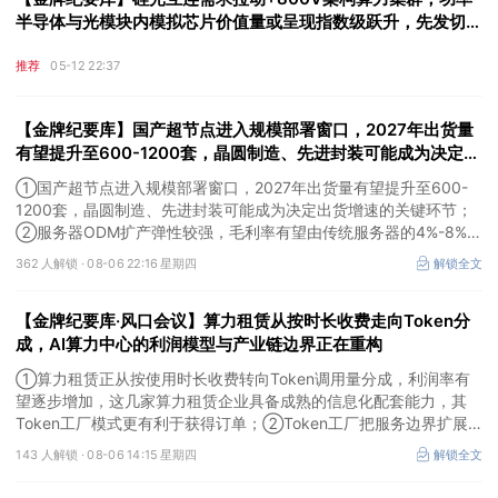
半导体与光模块内模拟芯片价值量或呈现指数级跃升，先发切入
光通信与精密电源赛道的头部厂商逐步进入利率弹性释放期
推荐
05-12 22:37
【金牌纪要库】国产超节点进入规模部署窗口，2027年出货量
有望提升至600-1200套，晶圆制造、先进封装可能成为决定出
货增速的关键环节
①国产超节点进入规模部署窗口，2027年出货量有望提升至600-
1200套，晶圆制造、先进封装可能成为决定出货增速的关键环节；
②服务器ODM扩产弹性较强，毛利率有望由传统服务器的4%-8%提
升至10%-15%，这两家公司占据整机市场的核心份额；③国产交换
362 人解锁 ·
08-06 22:16 星期四
解锁全文
芯片已经由送样验证逐步进入小批量应用，中低速率产品替代有望加
快，400G、800G产品正进入认证和导入阶段。
【金牌纪要库·风口会议】算力租赁从按时长收费走向Token分
成，AI算力中心的利润模型与产业链边界正在重构
①算力租赁正从按使用时长收费转向Token调用量分成，利润率有
望逐步增加，这几家算力租赁企业具备成熟的信息化配套能力，其
Token工厂模式更有利于获得订单；②Token工厂把服务边界扩展
至调度、模型适配、计费和安全，这类具备网络安全配套和底层模型
143 人解锁 ·
08-06 14:15 星期四
解锁全文
适配业务的企业也会受益Token工厂建设；③高端训练卡仍受供给
约束，AI应用持续推高推理需求后，国产算力卡有望持续放量。