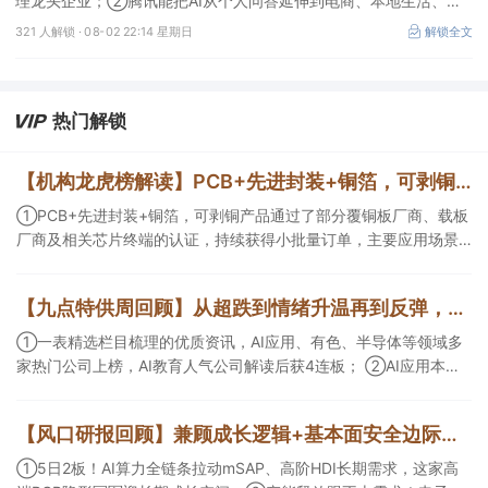
理龙头企业；②腾讯能把AI从个人问答延伸到电商、本地生活、企
业协同，并保留较强的开放生态特征，在AI智能体时代具有强竞争
321 人解锁 ·
08-02 22:14 星期日
解锁全文
力，这几家企业与腾讯业务联系紧密；③AI应用扩张会显著增加推
理算力需求，第三方算力的订单量与利用率具备上升基础，这类同时
具备可交付GPU、低成本电力、集群调度、模型适配和运维能力的
第三方算力租赁企业更加受益。
热门解锁
【机构龙虎榜解读】PCB+先进封装+铜箔，可剥铜产品通过了部分覆铜板厂商、载板厂商及相关芯片终端的认证，持续获得小批量订单，主要应用场景包括芯片封装光模块用PCB，机构大额净买入这家公司
①PCB+先进封装+铜箔，可剥铜产品通过了部分覆铜板厂商、载板
厂商及相关芯片终端的认证，持续获得小批量订单，主要应用场景
包括芯片封装光模块用PCB，机构大额净买入这家公司；②创新药
CDMO+减肥药，收购国外知名CRO企业，在创新药API的化学合成
【九点特供周回顾】从超跌到情绪升温再到反弹，栏目梳理AI应用题材逻辑，AI教育人气公司解读后获4连板
等方面具有丰富经验，具备承接细胞与基因治疗产品商业化受托生
产的合规资质，这家公司获净买入。
①一表精选栏目梳理的优质资讯，AI应用、有色、半导体等领域多
家热门公司上榜，AI教育人气公司解读后获4连板； ②AI应用本周
活跃，栏目解读海外映射，梳理教育、传媒、游戏等景气方向，焦
点公司3日最高涨超20%； ③磷化铟概念异军突起，栏目以机构视
【风口研报回顾】兼顾成长逻辑+基本面安全边际！王牌自营前瞻覆盖“pcb+MLCC+电子布”，梳理AI产业链优质标的“深坑起跳”
角前瞻产业供需情况，提及2家核心公司双双涨停。
①5日2板！AI算力全链条拉动mSAP、高阶HDI长期需求，这家高