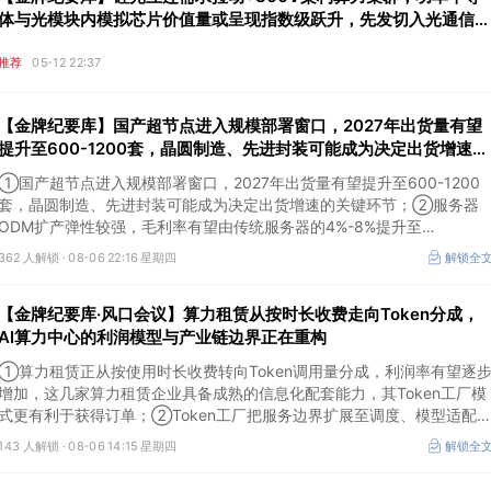
体与光模块内模拟芯片价值量或呈现指数级跃升，先发切入光通信与
精密电源赛道的头部厂商逐步进入利率弹性释放期
推荐
05-12 22:37
【金牌纪要库】国产超节点进入规模部署窗口，2027年出货量有望
提升至600-1200套，晶圆制造、先进封装可能成为决定出货增速的
关键环节
①国产超节点进入规模部署窗口，2027年出货量有望提升至600-1200
套，晶圆制造、先进封装可能成为决定出货增速的关键环节；②服务器
ODM扩产弹性较强，毛利率有望由传统服务器的4%-8%提升至
10%-15%，这两家公司占据整机市场的核心份额；③国产交换芯片已经
362 人解锁 ·
08-06 22:16 星期四
解锁全
由送样验证逐步进入小批量应用，中低速率产品替代有望加快，400G、
800G产品正进入认证和导入阶段。
【金牌纪要库·风口会议】算力租赁从按时长收费走向Token分成，
AI算力中心的利润模型与产业链边界正在重构
①算力租赁正从按使用时长收费转向Token调用量分成，利润率有望逐
增加，这几家算力租赁企业具备成熟的信息化配套能力，其Token工厂模
式更有利于获得订单；②Token工厂把服务边界扩展至调度、模型适配
计费和安全，这类具备网络安全配套和底层模型适配业务的企业也会受益
143 人解锁 ·
08-06 14:15 星期四
解锁全
Token工厂建设；③高端训练卡仍受供给约束，AI应用持续推高推理需求
后，国产算力卡有望持续放量。