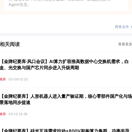
Agent生态。
商务合作
相关阅读
查看更
【金牌纪要库·风口会议】AI算力扩容推高数据中心交换机需求，白
盒、光交换与国产芯片同步进入升级周期
推荐
05-08 13:32
【金牌纪要库】人形机器人进入量产验证期，核心零部件国产化与场
景落地同步提速
推荐
05-10 22:28
【金牌纪要库】硅光互连需求拉动+800V架构算力集群，功率半导