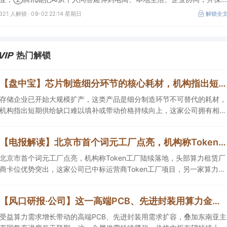
较强的开放生态特征，在AI智能体时代具有强竞争力，这几家企业与腾讯
321 人解锁 ·
08-02 22:14 星期日
解锁全
业务联系紧密；③AI应用扩张会显著增加推理算力需求，第三方算力的
单量与利用率具备上升基础，这类同时具备可交付GPU、低成本电力、集
群调度、模型适配和运维能力的第三方算力租赁企业更加受益。
热门解锁
【盘中宝】芯片制造细分环节的核心耗材，机构指出短期供给缺口难以填补，或带动这类产品价格持续向上，这家公司拥有相关产能
存储企业已开始大规模扩产，这类产品是细分制造环节不可替代的耗材，
机构指出短期供给缺口难以填补或带动价格持续向上，这家公司拥有相关
产能。
【电报解读】北京市首个词元工厂点亮，机构称Token工厂陆续落地，头部算力租赁厂商卡位优势突出，这家公司已中标运营商Token工厂项目
北京市首个词元工厂点亮，机构称Token工厂陆续落地，头部算力租赁厂
商卡位优势突出，这家公司已中标运营商Token工厂项目，另一家算力租
赁服务已成功服务十余名客户。
【风口研报·公司】这一高端PCB、先进封装用算力金属需求持续扩容，公司产销量稳居全球第一，且量增计划稳步推进，有望充分受益价格上行
受益算力需求增长带动的高端PCB、先进封装用需求扩容，叠加东南亚主