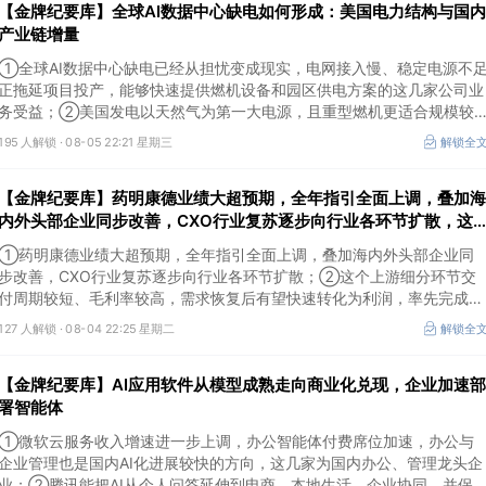
【金牌纪要库】全球AI数据中心缺电如何形成：美国电力结构与国内
产业链增量
①全球AI数据中心缺电已经从担忧变成现实，电网接入慢、稳定电源不
正拖延项目投产，能够快速提供燃机设备和园区供电方案的这几家公司业
务受益；②美国发电以天然气为第一大电源，且重型燃机更适合规模较
大、持续运行的数据中心园区，透平叶片为上游主要卡产能环节，这家国
195 人解锁 ·
08-05 22:21 星期三
解锁全
内公司已与国外燃机巨头签署多年供货协议；③国家电网“十五五”投资规
划较上一周期明显提高，上半年特高压采购规模已经超过上一年全年，这
【金牌纪要库】药明康德业绩大超预期，全年指引全面上调，叠加海
几家企业为国内特高压设备头部企业。
内外头部企业同步改善，CXO行业复苏逐步向行业各环节扩散，这
个上游细分环节交付周期较短、毛利率较高，需求恢复后有望快速转
①药明康德业绩大超预期，全年指引全面上调，叠加海内外头部企业同
化为利润
步改善，CXO行业复苏逐步向行业各环节扩散；②这个上游细分环节交
付周期较短、毛利率较高，需求恢复后有望快速转化为利润，率先完成客
户认证并具备规模化生产能力的企业竞争优势更明显；③相较2019—
127 人解锁 ·
08-04 22:25 星期二
解锁全
2021年周期，本轮更多来自存量管线向中后期推进、境外BD交易活跃、
新技术平台进入商业化阶段以及产能利用率修复，该环节业绩兑现属性更
【金牌纪要库】AI应用软件从模型成熟走向商业化兑现，企业加速部
强。
署智能体
①微软云服务收入增速进一步上调，办公智能体付费席位加速，办公与
企业管理也是国内AI化进展较快的方向，这几家为国内办公、管理龙头企
业；②腾讯能把AI从个人问答延伸到电商、本地生活、企业协同，并保