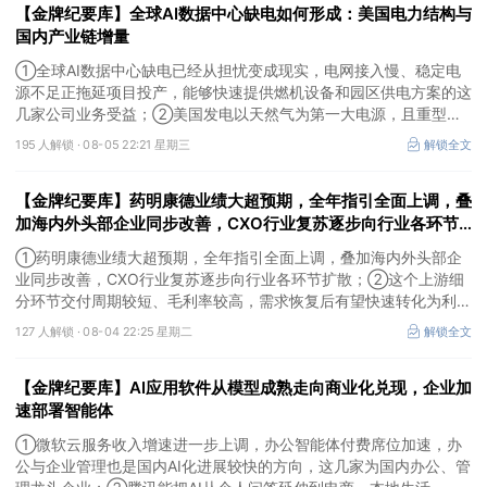
【金牌纪要库】全球AI数据中心缺电如何形成：美国电力结构与
国内产业链增量
①全球AI数据中心缺电已经从担忧变成现实，电网接入慢、稳定电
源不足正拖延项目投产，能够快速提供燃机设备和园区供电方案的这
几家公司业务受益；②美国发电以天然气为第一大电源，且重型燃
机更适合规模较大、持续运行的数据中心园区，透平叶片为上游主要
195 人解锁 ·
08-05 22:21 星期三
解锁全文
卡产能环节，这家国内公司已与国外燃机巨头签署多年供货协议；
③国家电网“十五五”投资规划较上一周期明显提高，上半年特高压
【金牌纪要库】药明康德业绩大超预期，全年指引全面上调，叠
采购规模已经超过上一年全年，这几家企业为国内特高压设备头部企
业。
加海内外头部企业同步改善，CXO行业复苏逐步向行业各环节
扩散，这个上游细分环节交付周期较短、毛利率较高，需求恢复
①药明康德业绩大超预期，全年指引全面上调，叠加海内外头部企
后有望快速转化为利润
业同步改善，CXO行业复苏逐步向行业各环节扩散；②这个上游细
分环节交付周期较短、毛利率较高，需求恢复后有望快速转化为利
润，率先完成客户认证并具备规模化生产能力的企业竞争优势更明
127 人解锁 ·
08-04 22:25 星期二
解锁全文
显；③相较2019—2021年周期，本轮更多来自存量管线向中后期推
进、境外BD交易活跃、新技术平台进入商业化阶段以及产能利用率
【金牌纪要库】AI应用软件从模型成熟走向商业化兑现，企业加
修复，该环节业绩兑现属性更强。
速部署智能体
①微软云服务收入增速进一步上调，办公智能体付费席位加速，办
公与企业管理也是国内AI化进展较快的方向，这几家为国内办公、管