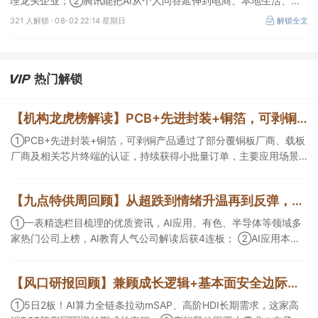
理龙头企业；②腾讯能把AI从个人问答延伸到电商、本地生活、企
业协同，并保留较强的开放生态特征，在AI智能体时代具有强竞争
321 人解锁 ·
08-02 22:14 星期日
解锁全文
力，这几家企业与腾讯业务联系紧密；③AI应用扩张会显著增加推
理算力需求，第三方算力的订单量与利用率具备上升基础，这类同时
具备可交付GPU、低成本电力、集群调度、模型适配和运维能力的
第三方算力租赁企业更加受益。
热门解锁
【机构龙虎榜解读】PCB+先进封装+铜箔，可剥铜产品通过了部分覆铜板厂商、载板厂商及相关芯片终端的认证，持续获得小批量订单，主要应用场景包括芯片封装光模块用PCB，机构大额净买入这家公司
①PCB+先进封装+铜箔，可剥铜产品通过了部分覆铜板厂商、载板
厂商及相关芯片终端的认证，持续获得小批量订单，主要应用场景
包括芯片封装光模块用PCB，机构大额净买入这家公司；②创新药
CDMO+减肥药，收购国外知名CRO企业，在创新药API的化学合成
【九点特供周回顾】从超跌到情绪升温再到反弹，栏目梳理AI应用题材逻辑，AI教育人气公司解读后获4连板
等方面具有丰富经验，具备承接细胞与基因治疗产品商业化受托生
产的合规资质，这家公司获净买入。
①一表精选栏目梳理的优质资讯，AI应用、有色、半导体等领域多
家热门公司上榜，AI教育人气公司解读后获4连板； ②AI应用本周
活跃，栏目解读海外映射，梳理教育、传媒、游戏等景气方向，焦
点公司3日最高涨超20%； ③磷化铟概念异军突起，栏目以机构视
【风口研报回顾】兼顾成长逻辑+基本面安全边际！王牌自营前瞻覆盖“pcb+MLCC+电子布”，梳理AI产业链优质标的“深坑起跳”
角前瞻产业供需情况，提及2家核心公司双双涨停。
①5日2板！AI算力全链条拉动mSAP、高阶HDI长期需求，这家高