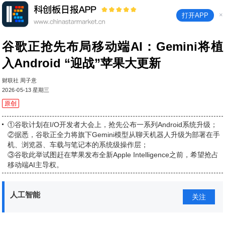
×
打开APP
谷歌正抢先布局移动端AI：Gemini将植
入Android “迎战”苹果大更新
财联社 周子意
2026-05-13 星期三
原创
①谷歌计划在I/O开发者大会上，抢先公布一系列Android系统升级；
②据悉，谷歌正全力将旗下Gemini模型从聊天机器人升级为部署在手
机、浏览器、车载与笔记本的系统级操作层；
③谷歌此举试图赶在苹果发布全新Apple Intelligence之前，希望抢占
移动端AI主导权。
人工智能
关注