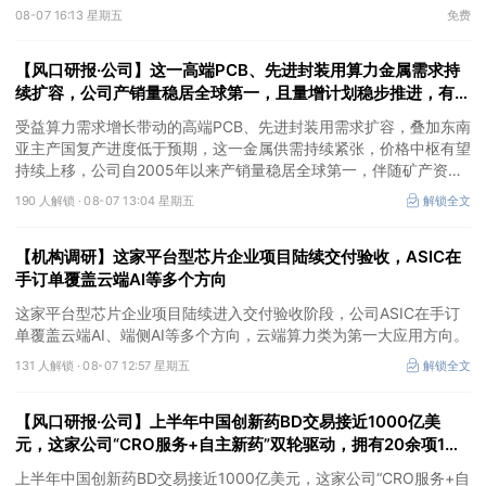
③AI服务器、机器人带动MLCC景气周期持续！这家公司扩产、涨
08-07 16:13 星期五
免费
价预期暂未被市场定价，王牌自营前瞻捕捉“预期差”，3日大涨
26%。
【风口研报·公司】这一高端PCB、先进封装用算力金属需求持
续扩容，公司产销量稳居全球第一，且量增计划稳步推进，有望
充分受益价格上行
受益算力需求增长带动的高端PCB、先进封装用需求扩容，叠加东南
亚主产国复产进度低于预期，这一金属供需持续紧张，价格中枢有望
持续上移，公司自2005年以来产销量稳居全球第一，伴随矿产资源
产量增长与冶炼产能整合并举，公司市占率有望进一步提升，同时有
190 人解锁 ·
08-07 13:04 星期五
解锁全文
望充分受益金属价格上行。
【机构调研】这家平台型芯片企业项目陆续交付验收，ASIC在
手订单覆盖云端AI等多个方向
这家平台型芯片企业项目陆续进入交付验收阶段，公司ASIC在手订
单覆盖云端AI、端侧AI等多个方向，云端算力类为第一大应用方向。
131 人解锁 ·
08-07 12:57 星期五
解锁全文
【风口研报·公司】上半年中国创新药BD交易接近1000亿美
元，这家公司“CRO服务+自主新药”双轮驱动，拥有20余项1类
新药在研管线，覆盖肿瘤+自免+疼痛管理等重大领域
上半年中国创新药BD交易接近1000亿美元，这家公司“CRO服务+自