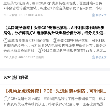
主新药”双轮驱动，拥有20余项1类新药在研管线，覆盖肿瘤+自免
+疼痛管理等重大领域，构建起1个综合药物研发平台+多肽、小核
酸、CGT、小分子4个创新技术平台，创新转型成果正逐步兑现。
258 人解锁 ·
08-07 10:18 星期五
解锁全文
【风口研报·洞察】头部CSP财报已落地，AI不利因素影响逐步
消化，分析师看好AI电源架构升级重塑价值分布，细分龙头迈入
放量验证阶段；战略看多港股互联网的逻辑
①战略看多港股互联网的逻辑；②头部CSP财报已落地，AI不利因
素影响逐步消化，分析师看好AI电源架构升级重塑价值分布，细分龙
头迈入放量验证阶段；③今日全市场机构研报共发布122篇，康龙化
成、江淮汽车评级得到上调，9家公司获得首度覆盖，其中乔锋智能
358 人解锁 ·
08-06 21:47 星期四
解锁全文
获新财富分析师深度覆盖；④在个股机构关注度排行中，华峰化学
首次上榜，前五名依次为东鹏饮料>药明康德>百润股份>华峰化学>
健盛集团。
热门解锁
【机构龙虎榜解读】PCB+先进封装+铜箔，可剥铜产品通过了部分覆铜板厂商、载板厂商及相关芯片终端的认证，持续获得小批量订单，主要应用场景包括芯片封装光模块用PCB，机构大额净买入这家公司
①PCB+先进封装+铜箔，可剥铜产品通过了部分覆铜板厂商、载板
厂商及相关芯片终端的认证，持续获得小批量订单，主要应用场景
包括芯片封装光模块用PCB，机构大额净买入这家公司；②创新药