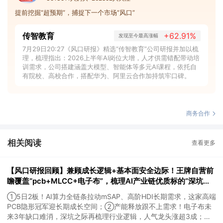
提前挖掘“超预期”，捕捉下一个市场“风口”
传智教育
+62.91%
发现至今最高涨幅
7月29日20:27《风口研报》精选“传智教育”公司研报并加以梳
理，梳理指出：2026上半年AI岗位大增，人才供需错配带动培
训需求，公司搭建涵盖大模型、智能体等多元AI课程，依托自
有院校、高校合作，搭配华为、阿里云合作加持筑牢口碑。
商务合作
相关阅读
查看更多
【风口研报回顾】兼顾成长逻辑+基本面安全边际！王牌自营前
瞻覆盖“pcb+MLCC+电子布”，梳理AI产业链优质标的“深坑起
跳”
①5日2板！AI算力全链条拉动mSAP、高阶HDI长期需求，这家高端
PCB隐形冠军迎长期成长空间；②产能释放跟不上需求！电子布未
来3年缺口难消，深坑之际再梳理行业逻辑，人气龙头涨超3成；