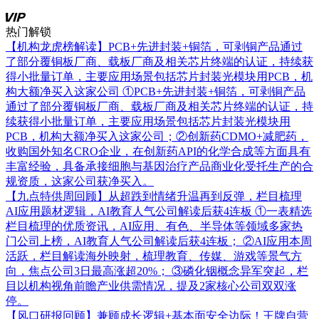
热门解锁
【机构龙虎榜解读】PCB+先进封装+铜箔，可剥铜产品通过
了部分覆铜板厂商、载板厂商及相关芯片终端的认证，持续获
得小批量订单，主要应用场景包括芯片封装光模块用PCB，机
构大额净买入这家公司
①PCB+先进封装+铜箔，可剥铜产品
通过了部分覆铜板厂商、载板厂商及相关芯片终端的认证，持
续获得小批量订单，主要应用场景包括芯片封装光模块用
PCB，机构大额净买入这家公司；②创新药CDMO+减肥药，
收购国外知名CRO企业，在创新药API的化学合成等方面具有
丰富经验，具备承接细胞与基因治疗产品商业化受托生产的合
规资质，这家公司获净买入。
【九点特供周回顾】从超跌到情绪升温再到反弹，栏目梳理
AI应用题材逻辑，AI教育人气公司解读后获4连板
①一表精选
栏目梳理的优质资讯，AI应用、有色、半导体等领域多家热
门公司上榜，AI教育人气公司解读后获4连板； ②AI应用本周
活跃，栏目解读海外映射，梳理教育、传媒、游戏等景气方
向，焦点公司3日最高涨超20%； ③磷化铟概念异军突起，栏
目以机构视角前瞻产业供需情况，提及2家核心公司双双涨
停。
【风口研报回顾】兼顾成长逻辑+基本面安全边际！王牌自营