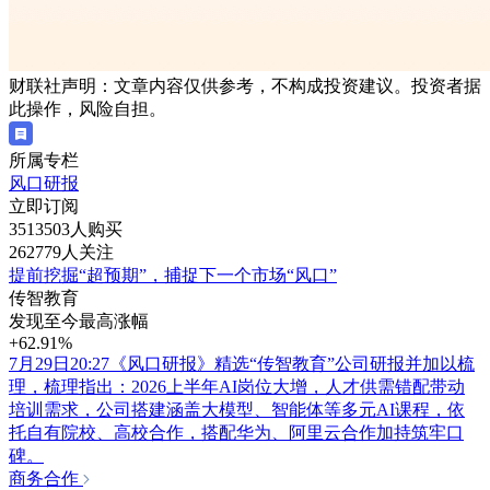
财联社声明：文章内容仅供参考，不构成投资建议。投资者据
此操作，风险自担。
所属专栏
风口研报
立即订阅
3513503人购买
262779人关注
提前挖掘“超预期”，捕捉下一个市场“风口”
传智教育
发现至今最高涨幅
+62.91%
7月29日20:27《风口研报》精选“传智教育”公司研报并加以梳
理，梳理指出：2026上半年AI岗位大增，人才供需错配带动
培训需求，公司搭建涵盖大模型、智能体等多元AI课程，依
托自有院校、高校合作，搭配华为、阿里云合作加持筑牢口
碑。
商务合作