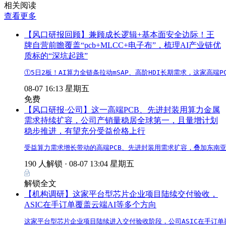
相关阅读
查看更多
【风口研报回顾】兼顾成长逻辑+基本面安全边际！王
牌自营前瞻覆盖“pcb+MLCC+电子布”，梳理AI产业链优
质标的“深坑起跳”
①5日2板！AI算力全链条拉动mSAP、高阶HDI长期需求，这家高
08-07 16:13 星期五
免费
【风口研报·公司】这一高端PCB、先进封装用算力金属
需求持续扩容，公司产销量稳居全球第一，且量增计划
稳步推进，有望充分受益价格上行
受益算力需求增长带动的高端PCB、先进封装用需求扩容，叠加东南
190 人解锁 ·
08-07 13:04 星期五
解锁全文
【机构调研】这家平台型芯片企业项目陆续交付验收，
ASIC在手订单覆盖云端AI等多个方向
这家平台型芯片企业项目陆续进入交付验收阶段，公司ASIC在手订单