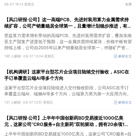
③AI服务器、机器人带动MLCC景气周期持续！这家公司扩产、涨
08-07 16:13 星期五
免费
价预期暂未被市场定价，王牌自营前瞻捕捉“预期差”，3日大涨
26%。
【风口研报·公司】这一高端PCB、先进封装用算力金属需求持
续扩容，公司产销量稳居全球第一，且量增计划稳步推进，有望
充分受益价格上行
受益算力需求增长带动的高端PCB、先进封装用需求扩容，叠加东南
亚主产国复产进度低于预期，这一金属供需持续紧张，价格中枢有望
持续上移，公司自2005年以来产销量稳居全球第一，伴随矿产资源
产量增长与冶炼产能整合并举，公司市占率有望进一步提升，同时有
190 人解锁 ·
08-07 13:04 星期五
解锁全文
望充分受益金属价格上行。
【机构调研】这家平台型芯片企业项目陆续交付验收，ASIC在
手订单覆盖云端AI等多个方向
这家平台型芯片企业项目陆续进入交付验收阶段，公司ASIC在手订
单覆盖云端AI、端侧AI等多个方向，云端算力类为第一大应用方向。
131 人解锁 ·
08-07 12:57 星期五
解锁全文
【风口研报·公司】上半年中国创新药BD交易接近1000亿美
元，这家公司“CRO服务+自主新药”双轮驱动，拥有20余项1类
新药在研管线，覆盖肿瘤+自免+疼痛管理等重大领域
上半年中国创新药BD交易接近1000亿美元，这家公司“CRO服务+自