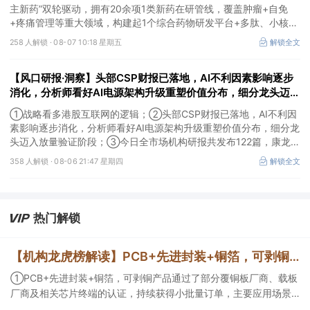
主新药”双轮驱动，拥有20余项1类新药在研管线，覆盖肿瘤+自免
+疼痛管理等重大领域，构建起1个综合药物研发平台+多肽、小核
酸、CGT、小分子4个创新技术平台，创新转型成果正逐步兑现。
258 人解锁 ·
08-07 10:18 星期五
解锁全文
【风口研报·洞察】头部CSP财报已落地，AI不利因素影响逐步
消化，分析师看好AI电源架构升级重塑价值分布，细分龙头迈入
放量验证阶段；战略看多港股互联网的逻辑
①战略看多港股互联网的逻辑；②头部CSP财报已落地，AI不利因
素影响逐步消化，分析师看好AI电源架构升级重塑价值分布，细分龙
头迈入放量验证阶段；③今日全市场机构研报共发布122篇，康龙化
成、江淮汽车评级得到上调，9家公司获得首度覆盖，其中乔锋智能
358 人解锁 ·
08-06 21:47 星期四
解锁全文
获新财富分析师深度覆盖；④在个股机构关注度排行中，华峰化学
首次上榜，前五名依次为东鹏饮料>药明康德>百润股份>华峰化学>
健盛集团。
热门解锁
【机构龙虎榜解读】PCB+先进封装+铜箔，可剥铜产品通过了部分覆铜板厂商、载板厂商及相关芯片终端的认证，持续获得小批量订单，主要应用场景包括芯片封装光模块用PCB，机构大额净买入这家公司
①PCB+先进封装+铜箔，可剥铜产品通过了部分覆铜板厂商、载板
厂商及相关芯片终端的认证，持续获得小批量订单，主要应用场景
包括芯片封装光模块用PCB，机构大额净买入这家公司；②创新药