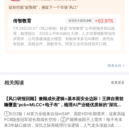
提前挖掘“超预期”，捕捉下一个市场“风口”
传智教育
+62.91%
发现至今最高涨幅
7月29日20:27《风口研报》精选“传智教育”公司研报并加以梳
理，梳理指出：2026上半年AI岗位大增，人才供需错配带动培
训需求，公司搭建涵盖大模型、智能体等多元AI课程，依托自
有院校、高校合作，搭配华为、阿里云合作加持筑牢口碑。
商务合作
相关阅读
查看更多
【风口研报回顾】兼顾成长逻辑+基本面安全边际！王牌自营前
瞻覆盖“pcb+MLCC+电子布”，梳理AI产业链优质标的“深坑起
跳”
①5日2板！AI算力全链条拉动mSAP、高阶HDI长期需求，这家高端
PCB隐形冠军迎长期成长空间；②产能释放跟不上需求！电子布未
来3年缺口难消，深坑之际再梳理行业逻辑，人气龙头涨超3成；