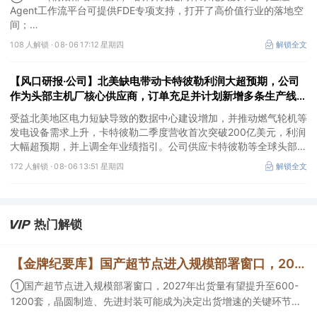
值、高股息属性
Agent工作流平台可提供FDE专项支持，打开了高价值行业的落地空
间；
②这家公司兼具成长强确定性、低估值、高股息属性，受益于国内
108 人解锁 ·
08-06 17:12 星期四
解锁全文
外贸易额高速增长，且还有AI应用加速渗透+跨境支付等成长极。
【风口研报·公司】北美缺电带动卡特彼勒利润大超预期，公司
作为头部主机厂核心供应商，订单充足并计划新增多条生产线，
有望抢抓算力备电新机
受益北美地区电力短缺导致的数据中心建设增加，并推动燃气轮机等
发电设备需求上升，卡特彼勒二季度营收首次突破200亿美元，利润
大幅超预期，并上调全年业绩指引。公司供应卡特彼勒等全球头部发
动机主机厂，产品订单充足，并计划2026年新增多条生产线，同时
172 人解锁 ·
08-06 13:51 星期四
解锁全文
海外泰国工厂建设顺利推进，有望抢抓算力备电新机，打开成长空
间。
热门解锁
【金牌纪要库】国产超节点进入规模部署窗口，2027年出货量有望提升至600-1200套，晶圆制造、先进封装可能成为决定出货增速的关键环节
①国产超节点进入规模部署窗口，2027年出货量有望提升至600-
1200套，晶圆制造、先进封装可能成为决定出货增速的关键环节；
②服务器ODM扩产弹性较强，毛利率有望由传统服务器的4%-8%