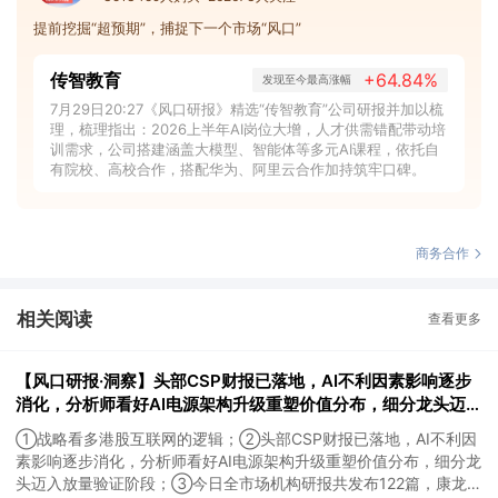
提前挖掘“超预期”，捕捉下一个市场“风口”
传智教育
+64.84%
发现至今最高涨幅
7月29日20:27《风口研报》精选“传智教育”公司研报并加以梳
理，梳理指出：2026上半年AI岗位大增，人才供需错配带动培
训需求，公司搭建涵盖大模型、智能体等多元AI课程，依托自
有院校、高校合作，搭配华为、阿里云合作加持筑牢口碑。
商务合作
相关阅读
查看更多
【风口研报·洞察】头部CSP财报已落地，AI不利因素影响逐步
消化，分析师看好AI电源架构升级重塑价值分布，细分龙头迈入
放量验证阶段；战略看多港股互联网的逻辑
①战略看多港股互联网的逻辑；②头部CSP财报已落地，AI不利因
素影响逐步消化，分析师看好AI电源架构升级重塑价值分布，细分龙
头迈入放量验证阶段；③今日全市场机构研报共发布122篇，康龙化