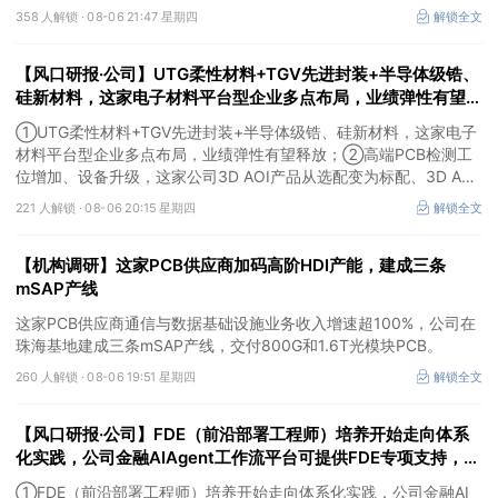
成、江淮汽车评级得到上调，9家公司获得首度覆盖，其中乔锋智能
358 人解锁 ·
08-06 21:47 星期四
解锁全文
获新财富分析师深度覆盖；④在个股机构关注度排行中，华峰化学
首次上榜，前五名依次为东鹏饮料>药明康德>百润股份>华峰化学>
【风口研报·公司】UTG柔性材料+TGV先进封装+半导体级锆、
健盛集团。
硅新材料，这家电子材料平台型企业多点布局，业绩弹性有望释
放；高端PCB检测工位增加、设备升级，这家公司3D AOI产品
①UTG柔性材料+TGV先进封装+半导体级锆、硅新材料，这家电子
从选配变为标配
材料平台型企业多点布局，业绩弹性有望释放；②高端PCB检测工
位增加、设备升级，这家公司3D AOI产品从选配变为标配、3D AXI
设备逐步成为刚需，现已进入头部客户供应体系。
221 人解锁 ·
08-06 20:15 星期四
解锁全文
【机构调研】这家PCB供应商加码高阶HDI产能，建成三条
mSAP产线
这家PCB供应商通信与数据基础设施业务收入增速超100%，公司在
珠海基地建成三条mSAP产线，交付800G和1.6T光模块PCB。
260 人解锁 ·
08-06 19:51 星期四
解锁全文
【风口研报·公司】FDE（前沿部署工程师）培养开始走向体系
化实践，公司金融AIAgent工作流平台可提供FDE专项支持，打
开了高价值行业的落地空间；另有公司兼具成长强确定性、低估
①FDE（前沿部署工程师）培养开始走向体系化实践，公司金融AI