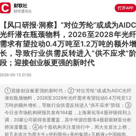
财联社
打开APP
财经通讯社
【风口研报·洞察】“对位芳纶”或成为AID
光纤潜在瓶颈物料，2026至2028年光
需求有望拉动0.4万吨至1.2万吨的额外
长，导致行业供需反转进入“供不应求”
段；迎接创业板更强的新时代
2026-05-13 21:50
①迎接创业板更强的新时代；②“对位芳纶”或成为AIDC光纤
潜在瓶颈物料，2026至2028年光纤需求有望拉动0.4万吨至1.2
万吨的额外增长，导致行业供需反转进入“供不应求”阶段；③
今日全市场机构研报共发布164篇，上海家化等4股评级得到上
调，20家公司获得首度覆盖，其中华源控股等4股获新财富分析
师深度覆盖；④在个股机构关注度排行中，周大生首次上榜，
前五名依次为周大生>伊利股份>美的集团>五粮液>中国核电。