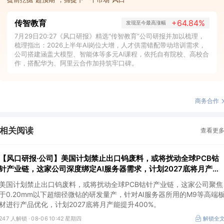
传智教育
+64.84%
发现至今最高涨幅
7月29日20:27《风口研报》精选“传智教育”公司研报并加以梳理，
梳理指出：2026上半年AI岗位大增，人才供需错配带动培训需求，
公司搭建涵盖大模型、智能体等多元AI课程，依托自有院校、高校合
作，搭配华为、阿里云合作加持筑牢口碑。
商务合作
相关阅读
查看更
【风口研报·公司】美国计划禁止出口钨废料，或将扰动全球PCB钴
针产业链，这家公司深度绑定AI服务器需求，计划2027底将月产能
提升400%
美国计划禁止出口钨废料，或将扰动全球PCB钴针产业链，这家公司聚焦
于0.20mm以下超细径微钻的研发量产，针对AI服务器所用的M9等高端
材进行产品优化，计划2027底将月产能提升400%。
247 人解锁 ·
08-06 10:42 星期四
解锁全