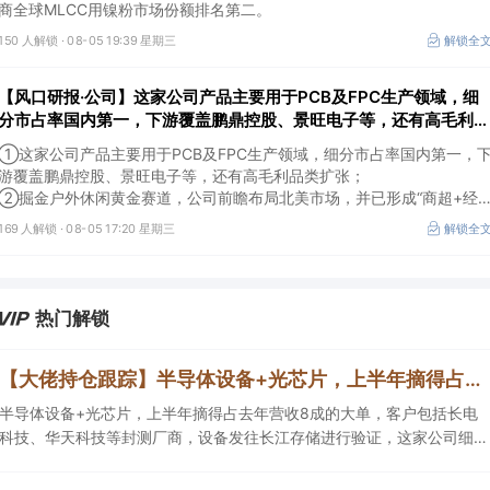
商全球MLCC用镍粉市场份额排名第二。
150 人解锁 ·
08-05 19:39 星期三
解锁全
【风口研报·公司】这家公司产品主要用于PCB及FPC生产领域，细
分市占率国内第一，下游覆盖鹏鼎控股、景旺电子等，还有高毛利品
类扩张；另有公司掘金户外休闲黄金赛道，有望实现收入利润持续快
①这家公司产品主要用于PCB及FPC生产领域，细分市占率国内第一，
速扩张
游覆盖鹏鼎控股、景旺电子等，还有高毛利品类扩张；
②掘金户外休闲黄金赛道，公司前瞻布局北美市场，并已形成“商超+经
销+电商”立体化渠道网络，有望实现收入利润持续快速扩张。
169 人解锁 ·
08-05 17:20 星期三
解锁全
热门解锁
【大佬持仓跟踪】半导体设备+光芯片，上半年摘得占去年营收8成的大单，客户包括长电科技、华天科技等封测厂商，设备发往长江存储进行验证，这家公司细分设备国内市占率第一
半导体设备+光芯片，上半年摘得占去年营收8成的大单，客户包括长电
科技、华天科技等封测厂商，设备发往长江存储进行验证，这家公司细分
半导体设备国内市占率第一，适用于硅光晶圆测试。