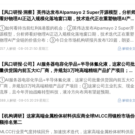
【风口研报·洞察】英伟达发布Alpamayo 2 Super开源模型，分析
看好物理AI正迈入规模化落地窗口期，技术迭代正在重塑物理AI产业
链的价值分布；如何看待当前红利&港股的机会
①如何看待当前红利&港股的机会；②英伟达发布Alpamayo 2 Super开
源模型，分析师看好物理AI正迈入规模化落地窗口期，技术迭代正在重塑
物理AI产业链的价值分布；③今日全市场机构研报共发布120篇，朗姿股
份有望迎来拐点，11家公司获得首度覆盖，其中天风证券、江航装备获新
257 人解锁 ·
08-05 21:50 星期三
解锁全
财富分析师深度覆盖；④在个股机构关注度排行中，神火股份首次上
榜，前五名依次为东鹏饮料>药明康德>宁德时代>神火股份>西部矿业。
【风口研报·公司】AI服务器电容化学品+半导体氟化液，这家公司批
量供货国内前五大IC厂商，并规划3万吨高端精细产品扩产项目；这
家公司主业扎实、现金流厚，且今年开始战略转型科技，液冷方向布
①AI服务器电容化学品+半导体氟化液，这家公司批量供货国内前五大IC
局有望超预期
厂商，并规划3万吨高端精细产品扩产项目；②这家公司主业扎实、现金
流厚，且今年开始战略转型科技，液冷方向布局有望超预期。
388 人解锁 ·
08-05 20:29 星期三
解锁全
【机构调研】这家高端金属粉体材料供应商全球MLCC用镍粉市场份
额排名第二
MLCC行业景气度持续回升，加速技术迭代，这家高端金属粉体材料供应