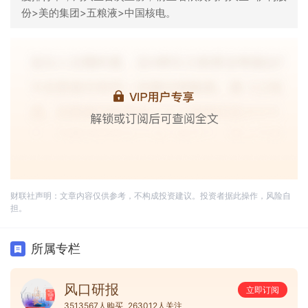
份>美的集团>五粮液>中国核电。
财联社声明：文章内容仅供参考，不构成投资建议。投资者据此操作，风险自
担。
所属专栏
风口研报
立即订阅
3513567人购买
263012人关注