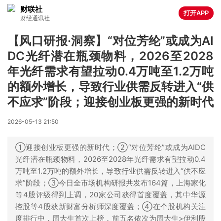
财联社
打开APP
财经通讯社
【风口研报·洞察】“对位芳纶”或成为AI
DC光纤潜在瓶颈物料，2026至2028
年光纤需求有望拉动0.4万吨至1.2万吨
的额外增长，导致行业供需反转进入“供
不应求”阶段；迎接创业板更强的新时代
2026-05-13 21:50
①迎接创业板更强的新时代；②“对位芳纶”或成为AIDC
光纤潜在瓶颈物料，2026至2028年光纤需求有望拉动0.4
万吨至1.2万吨的额外增长，导致行业供需反转进入“供不应
求”阶段；③今日全市场机构研报共发布164篇，上海家化
等4股评级得到上调，20家公司获得首度覆盖，其中华源
控股等4股获新财富分析师深度覆盖；④在个股机构关注
度排行中，周大生首次上榜，前五名依次为周大生>伊利股