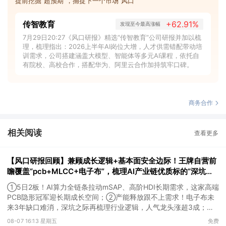
提前挖掘“超预期”，捕捉下一个市场“风口”
传智教育
+62.91%
发现至今最高涨幅
7月29日20:27《风口研报》精选“传智教育”公司研报并加以梳
理，梳理指出：2026上半年AI岗位大增，人才供需错配带动培
训需求，公司搭建涵盖大模型、智能体等多元AI课程，依托自
有院校、高校合作，搭配华为、阿里云合作加持筑牢口碑。
商务合作
相关阅读
查看更多
【风口研报回顾】兼顾成长逻辑+基本面安全边际！王牌自营前
瞻覆盖“pcb+MLCC+电子布”，梳理AI产业链优质标的“深坑起
跳”
①5日2板！AI算力全链条拉动mSAP、高阶HDI长期需求，这家高端
PCB隐形冠军迎长期成长空间；②产能释放跟不上需求！电子布未
来3年缺口难消，深坑之际再梳理行业逻辑，人气龙头涨超3成；
③AI服务器、机器人带动MLCC景气周期持续！这家公司扩产、涨
08-07 16:13 星期五
免费