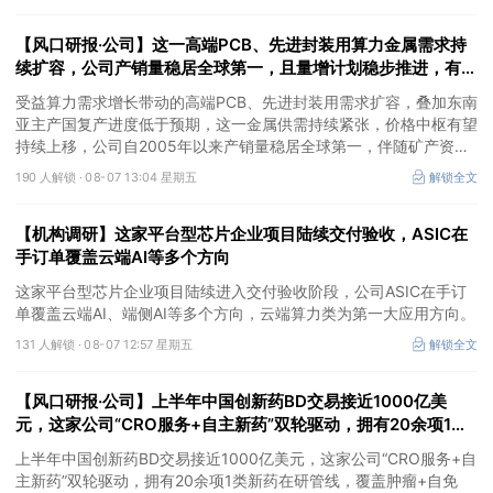
价预期暂未被市场定价，王牌自营前瞻捕捉“预期差”，3日大涨
26%。
【风口研报·公司】这一高端PCB、先进封装用算力金属需求持
续扩容，公司产销量稳居全球第一，且量增计划稳步推进，有望
充分受益价格上行
受益算力需求增长带动的高端PCB、先进封装用需求扩容，叠加东南
亚主产国复产进度低于预期，这一金属供需持续紧张，价格中枢有望
持续上移，公司自2005年以来产销量稳居全球第一，伴随矿产资源
产量增长与冶炼产能整合并举，公司市占率有望进一步提升，同时有
190 人解锁 ·
08-07 13:04 星期五
解锁全文
望充分受益金属价格上行。
【机构调研】这家平台型芯片企业项目陆续交付验收，ASIC在
手订单覆盖云端AI等多个方向
这家平台型芯片企业项目陆续进入交付验收阶段，公司ASIC在手订
单覆盖云端AI、端侧AI等多个方向，云端算力类为第一大应用方向。
131 人解锁 ·
08-07 12:57 星期五
解锁全文
【风口研报·公司】上半年中国创新药BD交易接近1000亿美
元，这家公司“CRO服务+自主新药”双轮驱动，拥有20余项1类
新药在研管线，覆盖肿瘤+自免+疼痛管理等重大领域
上半年中国创新药BD交易接近1000亿美元，这家公司“CRO服务+自
主新药”双轮驱动，拥有20余项1类新药在研管线，覆盖肿瘤+自免