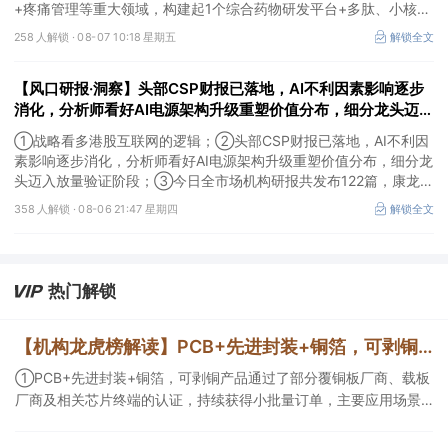
+疼痛管理等重大领域，构建起1个综合药物研发平台+多肽、小核
酸、CGT、小分子4个创新技术平台，创新转型成果正逐步兑现。
258 人解锁 ·
08-07 10:18 星期五
解锁全文
【风口研报·洞察】头部CSP财报已落地，AI不利因素影响逐步
消化，分析师看好AI电源架构升级重塑价值分布，细分龙头迈入
放量验证阶段；战略看多港股互联网的逻辑
①战略看多港股互联网的逻辑；②头部CSP财报已落地，AI不利因
素影响逐步消化，分析师看好AI电源架构升级重塑价值分布，细分龙
头迈入放量验证阶段；③今日全市场机构研报共发布122篇，康龙化
成、江淮汽车评级得到上调，9家公司获得首度覆盖，其中乔锋智能
358 人解锁 ·
08-06 21:47 星期四
解锁全文
获新财富分析师深度覆盖；④在个股机构关注度排行中，华峰化学
首次上榜，前五名依次为东鹏饮料>药明康德>百润股份>华峰化学>
健盛集团。
热门解锁
【机构龙虎榜解读】PCB+先进封装+铜箔，可剥铜产品通过了部分覆铜板厂商、载板厂商及相关芯片终端的认证，持续获得小批量订单，主要应用场景包括芯片封装光模块用PCB，机构大额净买入这家公司
①PCB+先进封装+铜箔，可剥铜产品通过了部分覆铜板厂商、载板
厂商及相关芯片终端的认证，持续获得小批量订单，主要应用场景
包括芯片封装光模块用PCB，机构大额净买入这家公司；②创新药
CDMO+减肥药，收购国外知名CRO企业，在创新药API的化学合成