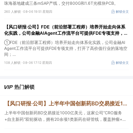
珠海基地建成三条mSAP产线，交付800G和1.6T光模块PCB。
260 人解锁 ·
08-06 19:51 星期四
解锁全文
【风口研报·公司】FDE（前沿部署工程师）培养开始走向体系
化实践，公司金融AIAgent工作流平台可提供FDE专项支持，打
开了高价值行业的落地空间；另有公司兼具成长强确定性、低估
①FDE（前沿部署工程师）培养开始走向体系化实践，公司金融AI
值、高股息属性
Agent工作流平台可提供FDE专项支持，打开了高价值行业的落地空
间；
②这家公司兼具成长强确定性、低估值、高股息属性，受益于国内
108 人解锁 ·
08-06 17:12 星期四
解锁全文
外贸易额高速增长，且还有AI应用加速渗透+跨境支付等成长极。
热门解锁
【风口研报·公司】上半年中国创新药BD交易接近1000亿美元，这家公司“CRO服务+自主新药”双轮驱动，拥有20余项1类新药在研管线，覆盖肿瘤+自免+疼痛管理等重大领域
上半年中国创新药BD交易接近1000亿美元，这家公司“CRO服务
+自主新药”双轮驱动，拥有20余项1类新药在研管线，覆盖肿瘤+自
免+疼痛管理等重大领域，构建起1个综合药物研发平台+多肽、小核
酸、CGT、小分子4个创新技术平台，创新转型成果正逐步兑现。