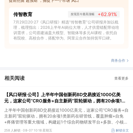
提前挖掘“超预期”，捕捉下一个市场“风口”
传智教育
+62.91%
发现至今最高涨幅
7月29日20:27《风口研报》精选“传智教育”公司研报并加以梳
理，梳理指出：2026上半年AI岗位大增，人才供需错配带动培
训需求，公司搭建涵盖大模型、智能体等多元AI课程，依托自
有院校、高校合作，搭配华为、阿里云合作加持筑牢口碑。
商务合作
相关阅读
查看更多
【风口研报·公司】上半年中国创新药BD交易接近1000亿美
元，这家公司“CRO服务+自主新药”双轮驱动，拥有20余项1类
新药在研管线，覆盖肿瘤+自免+疼痛管理等重大领域
上半年中国创新药BD交易接近1000亿美元，这家公司“CRO服务+自
主新药”双轮驱动，拥有20余项1类新药在研管线，覆盖肿瘤+自免
+疼痛管理等重大领域，构建起1个综合药物研发平台+多肽、小核
酸、CGT、小分子4个创新技术平台，创新转型成果正逐步兑现。
258 人解锁 ·
08-07 10:18 星期五
解锁全文