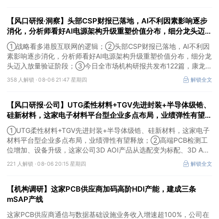
【风口研报·洞察】头部CSP财报已落地，AI不利因素影响逐步
消化，分析师看好AI电源架构升级重塑价值分布，细分龙头迈入
放量验证阶段；战略看多港股互联网的逻辑
①战略看多港股互联网的逻辑；②头部CSP财报已落地，AI不利因
素影响逐步消化，分析师看好AI电源架构升级重塑价值分布，细分龙
头迈入放量验证阶段；③今日全市场机构研报共发布122篇，康龙化
成、江淮汽车评级得到上调，9家公司获得首度覆盖，其中乔锋智能
358 人解锁 ·
08-06 21:47 星期四
解锁全文
获新财富分析师深度覆盖；④在个股机构关注度排行中，华峰化学
首次上榜，前五名依次为东鹏饮料>药明康德>百润股份>华峰化学>
【风口研报·公司】UTG柔性材料+TGV先进封装+半导体级锆、
健盛集团。
硅新材料，这家电子材料平台型企业多点布局，业绩弹性有望释
放；高端PCB检测工位增加、设备升级，这家公司3D AOI产品
①UTG柔性材料+TGV先进封装+半导体级锆、硅新材料，这家电子
从选配变为标配
材料平台型企业多点布局，业绩弹性有望释放；②高端PCB检测工
位增加、设备升级，这家公司3D AOI产品从选配变为标配、3D AXI
设备逐步成为刚需，现已进入头部客户供应体系。
221 人解锁 ·
08-06 20:15 星期四
解锁全文
【机构调研】这家PCB供应商加码高阶HDI产能，建成三条
mSAP产线
这家PCB供应商通信与数据基础设施业务收入增速超100%，公司在