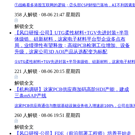
①战略看多港股互联网的逻辑；②头部CSP财报已落地，AI不利因
358 人解锁 ·
08-06 21:47 星期四
解锁全文
【风口研报·公司】UTG柔性材料+TGV先进封装+半导
体级锆、硅新材料，这家电子材料平台型企业多点布
局，业绩弹性有望释放；高端PCB检测工位增加、设备
升级，这家公司3D AOI产品从选配变为标配
①UTG柔性材料+TGV先进封装+半导体级锆、硅新材料，这家电子材
221 人解锁 ·
08-06 20:15 星期四
解锁全文
【机构调研】这家PCB供应商加码高阶HDI产能，建成
三条mSAP产线
这家PCB供应商通信与数据基础设施业务收入增速超100%，公司在珠海基
260 人解锁 ·
08-06 19:51 星期四
解锁全文
【风口研报·公司】FDE（前沿部署工程师）培养开始走