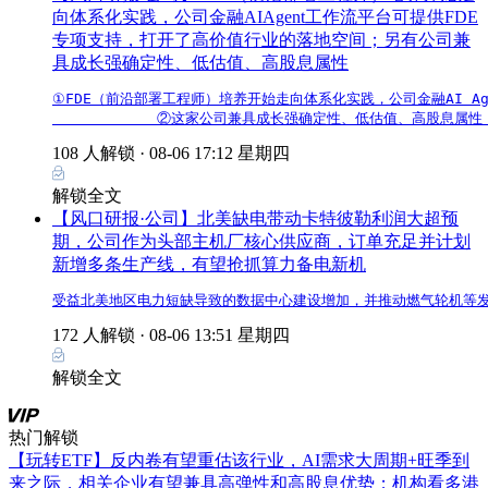
向体系化实践，公司金融AIAgent工作流平台可提供FDE
专项支持，打开了高价值行业的落地空间；另有公司兼
具成长强确定性、低估值、高股息属性
①FDE（前沿部署工程师）培养开始走向体系化实践，公司金融AI Ag
            ②这家公司兼具成长强确定性、低估值、高股息
108 人解锁 ·
08-06 17:12 星期四
解锁全文
【风口研报·公司】北美缺电带动卡特彼勒利润大超预
期，公司作为头部主机厂核心供应商，订单充足并计划
新增多条生产线，有望抢抓算力备电新机
受益北美地区电力短缺导致的数据中心建设增加，并推动燃气轮机等发
172 人解锁 ·
08-06 13:51 星期四
解锁全文
热门解锁
【玩转ETF】反内卷有望重估该行业，AI需求大周期+旺季到
来之际，相关企业有望兼具高弹性和高股息优势；机构看多港