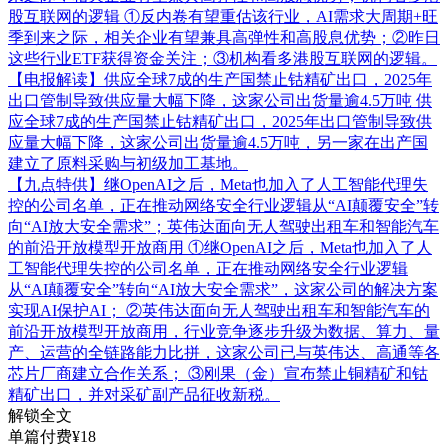
股互联网的逻辑
①反内卷有望重估该行业，AI需求大周期+旺
季到来之际，相关企业有望兼具高弹性和高股息优势；②昨日
这些行业ETF获得资金关注；③机构看多港股互联网的逻辑。
【电报解读】供应全球7成的生产国禁止钴精矿出口，2025年
出口管制导致供应量大幅下降，这家公司出货量逾4.5万吨
供
应全球7成的生产国禁止钴精矿出口，2025年出口管制导致供
应量大幅下降，这家公司出货量逾4.5万吨，另一家在出产国
建立了原料采购与初级加工基地。
【九点特供】继OpenAI之后，Meta也加入了人工智能代理失
控的公司名单，正在推动网络安全行业逻辑从“AI颠覆安全”转
向“AI放大安全需求”；英伟达面向无人驾驶出租车和智能汽车
的前沿开放模型开放商用
①继OpenAI之后，Meta也加入了人
工智能代理失控的公司名单，正在推动网络安全行业逻辑
从“AI颠覆安全”转向“AI放大安全需求”，这家公司的解决方案
实现AI保护AI； ②英伟达面向无人驾驶出租车和智能汽车的
前沿开放模型开放商用，行业竞争逐步升级为数据、算力、量
产、运营的全链路能力比拼，这家公司已与英伟达、高通等各
芯片厂商建立合作关系； ③刚果（金）宣布禁止铜精矿和钴
精矿出口，并对采矿副产品征收新税。
解锁全文
单篇付费¥18