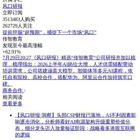
风口研报
立即订阅
3513483人购买
262729人关注
提前挖掘“超预期”，捕捉下一个市场“风口”
传智教育
发现至今最高涨幅
+62.91%
7月29日20:27《风口研报》精选“传智教育”公司研报并加以梳
理，梳理指出：2026上半年AI岗位大增，人才供需错配带动
培训需求，公司搭建涵盖大模型、智能体等多元AI课程，依
托自有院校、高校合作，搭配华为、阿里云合作加持筑牢口
碑。
商务合作
相关阅读
查看更多
【风口研报·洞察】头部CSP财报已落地，AI不利因素影
响逐步消化，分析师看好AI电源架构升级重塑价值分
布，细分龙头迈入放量验证阶段；战略看多港股互联网
的逻辑