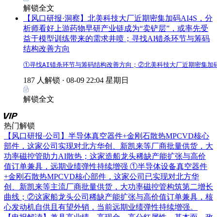
解锁全文
【风口研报·洞察】北美科技大厂近期密集加码AI4S，分
析师看好上游药物早研产业链成为“卖铲层”，或率先受
益于模型训练带来的需求井喷；寻找AI错杀环节与筹码
结构改善方向
①寻找AI错杀环节与筹码结构改善方向；②北美科技大厂近期密集加
187 人解锁 ·
08-09 22:04 星期日
解锁全文
热门解锁
【风口研报·公司】半导体真空器件+金刚石散热MPCVD核心
部件，这家公司实现对北方华创、新凯来等厂商批量供货，大
功率磁控管助力AI散热；这家造船龙头稀缺产能扩张与高价
值订单兼具，远期业绩弹性持续增强
①半导体设备真空器件
+金刚石散热MPCVD核心部件，这家公司已实现对北方华
创、新凯来等主流厂商批量供货，大功率磁控管构筑第二增长
曲线；②这家船龙头公司稀缺产能扩张与高价值订单兼具，核
心发动机自供且有望外销，当前远期业绩弹性持续增强。