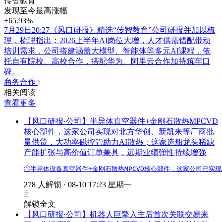
传智教育
发现至今最高涨幅
+65.93%
7月29日20:27《风口研报》精选“传智教育”公司研报并加以梳
理，梳理指出：2026上半年AI岗位大增，人才供需错配带动
培训需求，公司搭建涵盖大模型、智能体等多元AI课程，依
托自有院校、高校合作，搭配华为、阿里云合作加持筑牢口
碑。
商务合作
相关阅读
查看更多
【风口研报·公司】半导体真空器件+金刚石散热MPCVD
核心部件，这家公司实现对北方华创、新凯来等厂商批
量供货，大功率磁控管助力AI散热；这家造船龙头稀缺
产能扩张与高价值订单兼具，远期业绩弹性持续增强
①半导体设备真空器件+金刚石散热MPCVD核心部件，这家公司已
278 人解锁 ·
08-10 17:23 星期一
解锁全文
【风口研报·公司】机器人巨擎入主后首次关联交易来