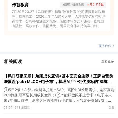
传智教育
+62.91%
发现至今最高涨幅
7月29日20:27《风口研报》精选“传智教育”公司研报并加以梳
理，梳理指出：2026上半年AI岗位大增，人才供需错配带动培
训需求，公司搭建涵盖大模型、智能体等多元AI课程，依托自
有院校、高校合作，搭配华为、阿里云合作加持筑牢口碑。
商务合作
相关阅读
查看更多
【风口研报回顾】兼顾成长逻辑+基本面安全边际！王牌自营前
瞻覆盖“pcb+MLCC+电子布”，梳理AI产业链优质标的“深坑起
跳”
①5日2板！AI算力全链条拉动mSAP、高阶HDI长期需求，这家高端
PCB隐形冠军迎长期成长空间；②产能释放跟不上需求！电子布未
来3年缺口难消，深坑之际再梳理行业逻辑，人气龙头涨超3成；
③AI服务器、机器人带动MLCC景气周期持续！这家公司扩产、涨
08-07 16:13 星期五
免费
价预期暂未被市场定价，王牌自营前瞻捕捉“预期差”，3日大涨
26%。