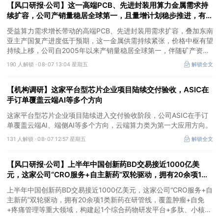
【风口研报·公司】这一高端PCB、先进封装用算力金属需求持
续扩容，公司产销量稳居全球第一，且量增计划稳步推进，有望
充分受益价格上行
受益算力需求增长带动的高端PCB、先进封装用需求扩容，叠加东南
亚主产国复产进度低于预期，这一金属供需持续紧张，价格中枢有望
持续上移，公司自2005年以来产销量稳居全球第一，伴随矿产资源
产量增长与冶炼产能整合并举，公司市占率有望进一步提升，同时有
190 人解锁 ·
08-07 13:04 星期五
解锁全文
望充分受益金属价格上行。
【机构调研】这家平台型芯片企业项目陆续交付验收，ASIC在
手订单覆盖云端AI等多个方向
这家平台型芯片企业项目陆续进入交付验收阶段，公司ASIC在手订
单覆盖云端AI、端侧AI等多个方向，云端算力类为第一大应用方向。
131 人解锁 ·
08-07 12:57 星期五
解锁全文
【风口研报·公司】上半年中国创新药BD交易接近1000亿美
元，这家公司“CRO服务+自主新药”双轮驱动，拥有20余项1类
新药在研管线，覆盖肿瘤+自免+疼痛管理等重大领域
上半年中国创新药BD交易接近1000亿美元，这家公司“CRO服务+自
主新药”双轮驱动，拥有20余项1类新药在研管线，覆盖肿瘤+自免
+疼痛管理等重大领域，构建起1个综合药物研发平台+多肽、小核
酸、CGT、小分子4个创新技术平台，创新转型成果正逐步兑现。