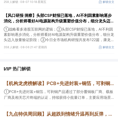
258 人解锁 ·
08-07 10:18 星期五
解锁全文
【风口研报·洞察】头部CSP财报已落地，AI不利因素影响逐步
消化，分析师看好AI电源架构升级重塑价值分布，细分龙头迈入
放量验证阶段；战略看多港股互联网的逻辑
①战略看多港股互联网的逻辑；②头部CSP财报已落地，AI不利因
素影响逐步消化，分析师看好AI电源架构升级重塑价值分布，细分龙
头迈入放量验证阶段；③今日全市场机构研报共发布122篇，康龙化
成、江淮汽车评级得到上调，9家公司获得首度覆盖，其中乔锋智能
358 人解锁 ·
08-06 21:47 星期四
解锁全文
获新财富分析师深度覆盖；④在个股机构关注度排行中，华峰化学
首次上榜，前五名依次为东鹏饮料>药明康德>百润股份>华峰化学>
健盛集团。
热门解锁
【机构龙虎榜解读】PCB+先进封装+铜箔，可剥铜产品通过了部分覆铜板厂商、载板厂商及相关芯片终端的认证，持续获得小批量订单，主要应用场景包括芯片封装光模块用PCB，机构大额净买入这家公司
①PCB+先进封装+铜箔，可剥铜产品通过了部分覆铜板厂商、载板
厂商及相关芯片终端的认证，持续获得小批量订单，主要应用场景
包括芯片封装光模块用PCB，机构大额净买入这家公司；②创新药
CDMO+减肥药，收购国外知名CRO企业，在创新药API的化学合成
【九点特供周回顾】从超跌到情绪升温再到反弹，栏目梳理AI应用题材逻辑，AI教育人气公司解读后获4连板
等方面具有丰富经验，具备承接细胞与基因治疗产品商业化受托生