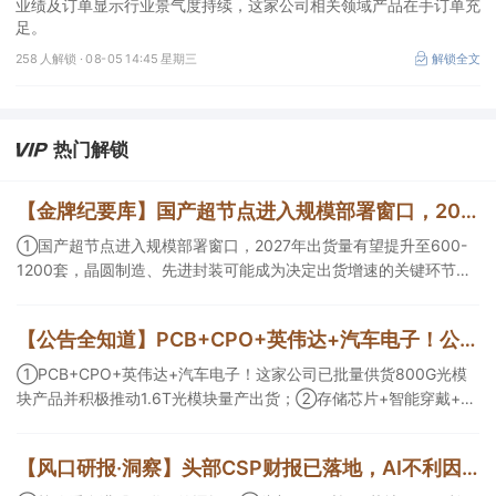
业绩及订单显示行业景气度持续，这家公司相关领域产品在手订单充
足。
258 人解锁 ·
08-05 14:45 星期三
解锁全文
热门解锁
【金牌纪要库】国产超节点进入规模部署窗口，2027年出货量有望提升至600-1200套，晶圆制造、先进封装可能成为决定出货增速的关键环节
①国产超节点进入规模部署窗口，2027年出货量有望提升至600-
1200套，晶圆制造、先进封装可能成为决定出货增速的关键环节；
②服务器ODM扩产弹性较强，毛利率有望由传统服务器的4%-8%
提升至10%-15%，这两家公司占据整机市场的核心份额；③国产交
【公告全知道】PCB+CPO+英伟达+汽车电子！公司已批量供货800G光模块
换芯片已经由送样验证逐步进入小批量应用，中低速率产品替代有
望加快，400G、800G产品正进入认证和导入阶段。
①PCB+CPO+英伟达+汽车电子！这家公司已批量供货800G光模
块产品并积极推动1.6T光模块量产出货；②存储芯片+智能穿戴+华
为！这家公司公司大容量NOR Flash已成功导入PC、服务器大客
户；③边缘计算+智慧灯杆！公司拟跨界布局固态存储标的。
【风口研报·洞察】头部CSP财报已落地，AI不利因素影响逐步消化，分析师看好AI电源架构升级重塑价值分布，细分龙头迈入放量验证阶段；战略看多港股互联网的逻辑