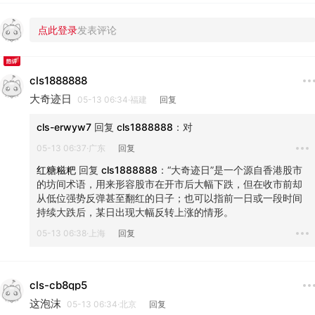
cls1888888
大奇迹日
05-13 06:34·福建
回复
cls-erwyw7
 回复 
cls1888888
：
对
05-13 06:37·广东
回复
红糖糍粑
 回复 
cls1888888
：
“大奇迹日”是一个源自香港股市
的‌坊间术语‌，用来形容‌股市在开市后大幅下跌，但在收市前却
从低位强势反弹甚至翻红‌的日子；也可以指‌前一日或一段时间
持续大跌后，某日出现大幅反转上涨‌的情形。
05-13 06:38·上海
回复
cls-cb8qp5
这泡沫
05-13 06:34·北京
回复