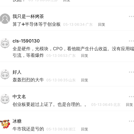
我只是一杯烤茶
算了➕半导体等于创业板
05-13 06:34·广东
回复
cls-1590130
全是硬件，光模块，CPO，看他能产生什么收益。没有应用
引流，等着爆炸
05-13 06:53·广东
回复
好人
轰轰烈烈的大牛
05-13 06:35·山东
回复
中文名
创业板要超过上证了。也是合理的。。
05-13 06:45·北京
回复
冰糖
牛市我还是亏的
05-13 06:38·浙江
回复