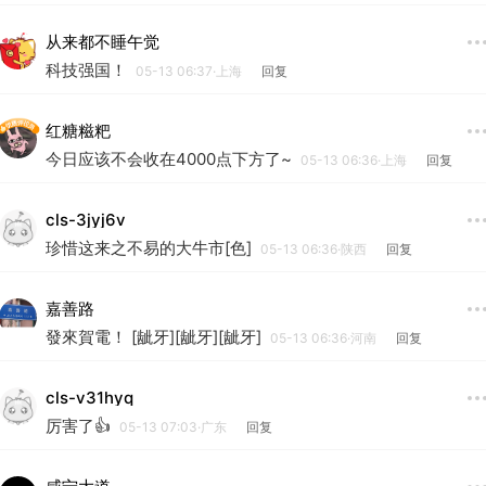
从来都不睡午觉
科技强国！
05-13 06:37·上海
回复
红糖糍粑
今日应该不会收在4000点下方了~
05-13 06:36·上海
回复
cls-3jyj6v
珍惜这来之不易的大牛市[色]
05-13 06:36·陕西
回复
嘉善路
發來賀電！ [龇牙][龇牙][龇牙]
05-13 06:36·河南
回复
cls-v31hyq
厉害了👍
05-13 07:03·广东
回复