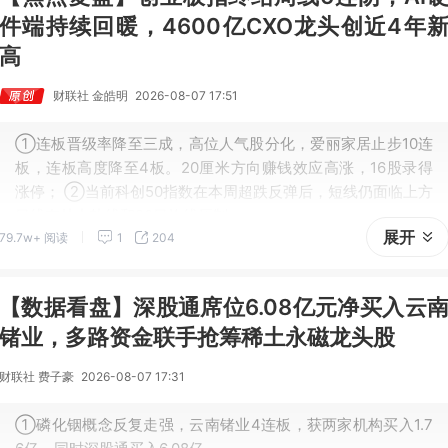
件端持续回暖，4600亿CXO龙头创近4年
高
财联社 金皓明
2026-08-07 17:51
①连板晋级率降至三成，高位人气股分化，爱丽家居止步10连
板，连板高度降至4板。20厘米方向赚钱效应高涨，16股录得
涨停； ②当前科创50指数在本周超跌反弹后，短线仍面临上方
日线布林中轨线和20日均线压制。
展开
79.7w+ 阅读
1
204
【数据看盘】深股通席位6.08亿元净买入云
锗业，多路资金联手抢筹稀土永磁龙头股
财联社 费子豪
2026-08-07 17:31
①磷化铟概念反复走强，云南锗业4连板，获两家机构买入1.7