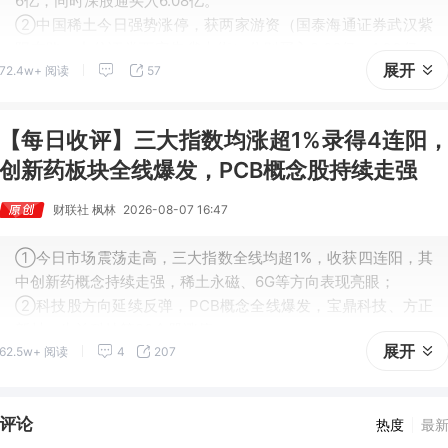
6亿，同时深股通买入6.08亿。
②中国稀土今日强势涨停，获两家游资（国泰海通证券武汉紫
阳东路、中信证券西安朱雀大街）分别买入2.06亿、1.33亿，
展开
72.4w+ 阅读
57
同时深股通买入1.22亿，一家量化（开源证券西安太华路）买入
1.55亿。
【每日收评】三大指数均涨超1%录得4连阳
创新药板块全线爆发，PCB概念股持续走强
财联社 枫林
2026-08-07 16:47
①今日市场震荡走高，三大指数全线均超1%，收获四连阳，其
中创新药概念持续走强，稀土永磁、6G等方向表现亮眼；
②科技股方向延续反弹，PCB概念全线爆发，宝鼎科技、方正
新材、生益科技等20余股涨停。
展开
62.5w+ 阅读
4
207
评论
热度
最