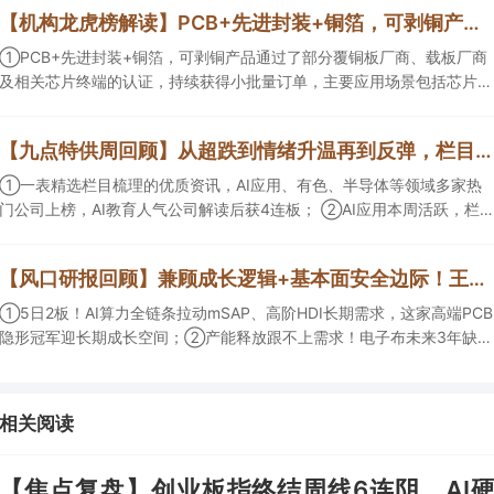
【机构龙虎榜解读】PCB+先进封装+铜箔，可剥铜产品通过了部分覆铜板厂商、载板厂商及相关芯片终端的认证，持续获得小批量订单，主要应用场景包括芯片封装光模块用PCB，机构大额净买入这家公司
①PCB+先进封装+铜箔，可剥铜产品通过了部分覆铜板厂商、载板厂商
及相关芯片终端的认证，持续获得小批量订单，主要应用场景包括芯片封
装光模块用PCB，机构大额净买入这家公司；②创新药CDMO+减肥药，
收购国外知名CRO企业，在创新药API的化学合成等方面具有丰富经验，
【九点特供周回顾】从超跌到情绪升温再到反弹，栏目梳理AI应用题材逻辑，AI教育人气公司解读后获4连板
具备承接细胞与基因治疗产品商业化受托生产的合规资质，这家公司获净
买入。
①一表精选栏目梳理的优质资讯，AI应用、有色、半导体等领域多家热
门公司上榜，AI教育人气公司解读后获4连板； ②AI应用本周活跃，栏目
解读海外映射，梳理教育、传媒、游戏等景气方向，焦点公司3日最高涨
超20%； ③磷化铟概念异军突起，栏目以机构视角前瞻产业供需情况，
【风口研报回顾】兼顾成长逻辑+基本面安全边际！王牌自营前瞻覆盖“pcb+MLCC+电子布”，梳理AI产业链优质标的“深坑起跳”
提及2家核心公司双双涨停。
①5日2板！AI算力全链条拉动mSAP、高阶HDI长期需求，这家高端PCB
隐形冠军迎长期成长空间；②产能释放跟不上需求！电子布未来3年缺口
难消，深坑之际再梳理行业逻辑，人气龙头涨超3成；③AI服务器、机器
人带动MLCC景气周期持续！这家公司扩产、涨价预期暂未被市场定价，
王牌自营前瞻捕捉“预期差”，3日大涨26%。
相关阅读
【焦点复盘】创业板指终结周线6连阴，AI