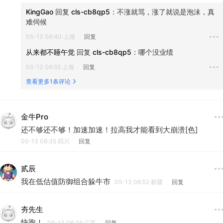
KingGao
 回复 
cls-cb8qp5
：
不涨就骂，涨了就说是泡沫，真
难伺候
05-13 06:40·上海
回复
从来都不睡午觉
 回复 
cls-cb8qp5
：
哪个没业绩
05-13 06:55·上海
回复
查看更多1条评论
金牛Pro
还不够还不够！加速加速！拉高我才能看到大崩溃[色]
05-13 06:35·四川
回复
贰辰
我在低估值防御组合躲牛市
05-13 06:52·新疆
回复
夯先生
快跑！
05-13 06:36·江苏
回复