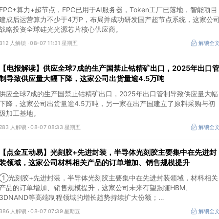
司布局并成功研发国产超节点系统
FPC+算力+超节点，FPC已用于AI服务器，Token工厂已落地，智能项目
建成后运营算力不少于4万P，布局并成功研发国产超节点系统，这家公
战略投资全球硅光光源芯片核心供应商。
312 人解锁 ·
08-07 11:31 星期五
解锁全
【电报解读】供应全球7成的生产国禁止钴精矿出口，2025年出口
制导致供应量大幅下降，这家公司出货量逾4.5万吨
供应全球7成的生产国禁止钴精矿出口，2025年出口管制导致供应量大幅
下降，这家公司出货量逾4.5万吨，另一家在出产国建立了原料采购与初
级加工基地。
283 人解锁 ·
08-07 08:33 星期五
解锁全
【点金互动易】光刻胶+先进封装，半导体光刻胶主要集中在先进封
装领域，这家公司材料相关产品的订单增加、销售规模提升
①光刻胶+先进封装，半导体光刻胶主要集中在先进封装领域，材料相关
产品的订单增加、销售规模提升，这家公司未来有望跟随HBM、
3DNAND等高端制程领域的增长趋势持续扩大份额；
②华为+高速连接器，这家公司是深耕连接器国产核心骨干，高速互联产
386 人解锁 ·
08-07 07:39 星期五
解锁全
品已对接导入国内头部AI服务器厂商，深度绑定华为供应链。