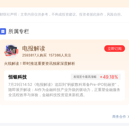
财联社声明：文章内容仅供参考，不构成投资建议。投资者据此操作，风险自担。
所属专栏
电报解读
立即订阅
2593817人购买
157386人关注
火线解读！即时推送重要资讯独家深度解析
恒银科技
+49.18%
发现至今最高涨幅
7月29日14:52《电报解读》追踪到“蚂蚁数科筹备Pre-IPO轮融资”，
随即展开解读：AI作为金融科技产业升级的驱动力，正重塑金融服务
全流程效率与体验，金融科技投资迎来新机遇。
商务合作