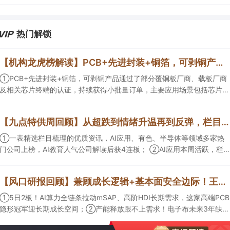
热门解锁
【机构龙虎榜解读】PCB+先进封装+铜箔，可剥铜产品通过了部分覆铜板厂商、载板厂商及相关芯片终端的认证，持续获得小批量订单，主要应用场景包括芯片封装光模块用PCB，机构大额净买入这家公司
①PCB+先进封装+铜箔，可剥铜产品通过了部分覆铜板厂商、载板厂商
及相关芯片终端的认证，持续获得小批量订单，主要应用场景包括芯片封
装光模块用PCB，机构大额净买入这家公司；②创新药CDMO+减肥药，
收购国外知名CRO企业，在创新药API的化学合成等方面具有丰富经验，
【九点特供周回顾】从超跌到情绪升温再到反弹，栏目梳理AI应用题材逻辑，AI教育人气公司解读后获4连板
具备承接细胞与基因治疗产品商业化受托生产的合规资质，这家公司获净
买入。
①一表精选栏目梳理的优质资讯，AI应用、有色、半导体等领域多家热
门公司上榜，AI教育人气公司解读后获4连板； ②AI应用本周活跃，栏目
解读海外映射，梳理教育、传媒、游戏等景气方向，焦点公司3日最高涨
超20%； ③磷化铟概念异军突起，栏目以机构视角前瞻产业供需情况，
【风口研报回顾】兼顾成长逻辑+基本面安全边际！王牌自营前瞻覆盖“pcb+MLCC+电子布”，梳理AI产业链优质标的“深坑起跳”
提及2家核心公司双双涨停。
①5日2板！AI算力全链条拉动mSAP、高阶HDI长期需求，这家高端PCB
隐形冠军迎长期成长空间；②产能释放跟不上需求！电子布未来3年缺口
难消，深坑之际再梳理行业逻辑，人气龙头涨超3成；③AI服务器、机器