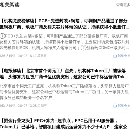
相关阅读
查看更
【机构龙虎榜解读】PCB+先进封装+铜箔，可剥铜产品通过了部分
覆铜板厂商、载板厂商及相关芯片终端的认证，持续获得小批量订
单，主要应用场景包括芯片封装光模块用PCB，机构大额净买入这
①PCB+先进封装+铜箔，可剥铜产品通过了部分覆铜板厂商、载板厂商
公司
及相关芯片终端的认证，持续获得小批量订单，主要应用场景包括芯片封
装光模块用PCB，机构大额净买入这家公司；②创新药CDMO+减肥药，
收购国外知名CRO企业，在创新药API的化学合成等方面具有丰富经验，
136 人解锁 ·
08-07 18:42 星期五
解锁全
具备承接细胞与基因治疗产品商业化受托生产的合规资质，这家公司获净
买入。
【电报解读】北京市首个词元工厂点亮，机构称Token工厂陆续落
地，头部算力租赁厂商卡位优势突出，这家公司已中标运营商Token
工厂项目
北京市首个词元工厂点亮，机构称Token工厂陆续落地，头部算力租赁厂
商卡位优势突出，这家公司已中标运营商Token工厂项目，另一家算力租
赁服务已成功服务十余名客户。
163 人解锁 ·
08-07 13:08 星期五
解锁全
【掘金行业龙头】FPC+算力+超节点，FPC已用于AI服务器，
Token工厂已落地，智能项目建成后运营算力不少于4万P，这家公