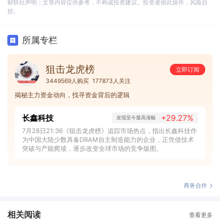
财联社声明：文章内容仅供参考，不构成投资建议。投资者据此操作，风险自
担。
所属专栏
狙击龙虎榜
立即订阅
3449569人购买
177873人关注
揭秘主力资金动向，找寻资金背后的逻辑
长鑫科技
+29.27%
发现至今最高涨幅
7月28日21:36《狙击龙虎榜》追踪市场热点，指出长鑫科技作
为中国大陆少数具备DRAM自主制造能力的企业，正凭借技术
突破与产能爬坡，逐步改变全球市场的竞争版图。
商务合作
相关阅读
查看更多