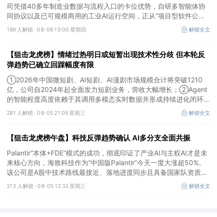
司凭借40多年制造业数据与流程入口的卡位优势，自研多智能体协
同协议以及已可规模商用的工业AI运行空间，正从“项目型软件公
司”向“AI原生平台生态型公司”跃迁。
189 人解锁 ·
08-06 13:00 星期四
解锁全文
【狙击龙虎榜】情绪过热明日或短暂出现技术性分歧 但本轮反
弹趋势已确立回踩幅度有限
①2026年中国微短剧、AI短剧、AI漫剧市场规模合计将突破1210
亿，公司自2024年起全面发力短剧业务，营收大幅增长；②Agent
的智能程度高度依赖于其调用多模态实时数据并形成持续进化闭环的
能力，公司是全球首个完成TPC-DS测试并通过官方审计的数据库企
281 人解锁 ·
08-05 21:09 星期三
解锁全文
业；③2026年被多方定义为Robotaxi商业化元年，公司正从“传统
出行运营商”向“自动驾驶时代的核心运力服务商”转变，率先享受行
【狙击龙虎榜午盘】科技反弹趋势确认 AI多分支全面共振
业从0到1的估值重估红利。
Palantir“本体+FDE”模式的成功，彻底印证了产业AI与主权AI才是未
来核心方向，海致科技作为“中国版Palantir”今天一度大涨超50%。
该公司是A股中技术路线最接近、落地进度同步且具备国家队资质的
核心标的，目前正处于从“数据智能基础设施”向“产业级AI Agent核
213 人解锁 ·
08-05 12:32 星期三
解锁全文
心供应商”跃迁的价值重估起点。