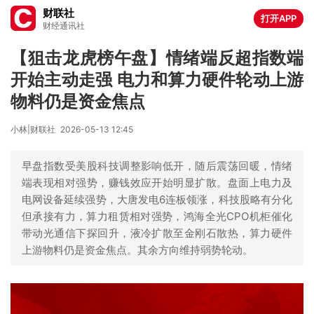
财联社
打开APP
财经通讯社
【狙击龙虎榜午盘】情绪端反超指数端
开始主动走强 电力和算力硬件轮动上游
物料仍是资金焦点
小林|财联社
2026-05-13 12:45
早盘指数受美股科技调整影响低开，随后震荡回暖，情绪
端表现相对强势，赚钱效应开始明显扩散。盘面上电力及
电网设备延续强势，大唐发电6连板领涨，科技股略有分化
但承接有力，算力租赁相对强势，鸿海全光CPO机柜催化
带动光通信下探回升，液冷扩散至金刚石散热，算力硬件
上游物料仍是资金焦点。其余方向维持弱势轮动。