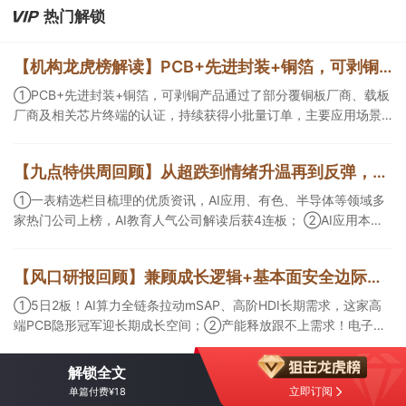
热门解锁
【机构龙虎榜解读】PCB+先进封装+铜箔，可剥铜产品通过了部分覆铜板厂商、载板厂商及相关芯片终端的认证，持续获得小批量订单，主要应用场景包括芯片封装光模块用PCB，机构大额净买入这家公司
①PCB+先进封装+铜箔，可剥铜产品通过了部分覆铜板厂商、载板
厂商及相关芯片终端的认证，持续获得小批量订单，主要应用场景
包括芯片封装光模块用PCB，机构大额净买入这家公司；②创新药
CDMO+减肥药，收购国外知名CRO企业，在创新药API的化学合成
【九点特供周回顾】从超跌到情绪升温再到反弹，栏目梳理AI应用题材逻辑，AI教育人气公司解读后获4连板
等方面具有丰富经验，具备承接细胞与基因治疗产品商业化受托生
产的合规资质，这家公司获净买入。
①一表精选栏目梳理的优质资讯，AI应用、有色、半导体等领域多
家热门公司上榜，AI教育人气公司解读后获4连板； ②AI应用本周
活跃，栏目解读海外映射，梳理教育、传媒、游戏等景气方向，焦
点公司3日最高涨超20%； ③磷化铟概念异军突起，栏目以机构视
【风口研报回顾】兼顾成长逻辑+基本面安全边际！王牌自营前瞻覆盖“pcb+MLCC+电子布”，梳理AI产业链优质标的“深坑起跳”
角前瞻产业供需情况，提及2家核心公司双双涨停。
①5日2板！AI算力全链条拉动mSAP、高阶HDI长期需求，这家高
端PCB隐形冠军迎长期成长空间；②产能释放跟不上需求！电子布
未来3年缺口难消，深坑之际再梳理行业逻辑，人气龙头涨超3成；
③AI服务器、机器人带动MLCC景气周期持续！这家公司扩产、涨
解锁全文
价预期暂未被市场定价，王牌自营前瞻捕捉“预期差”，3日大涨
立即订阅
单篇付费¥18
26%。