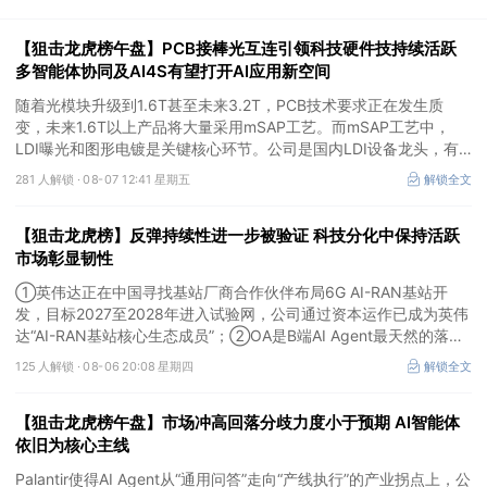
【狙击龙虎榜午盘】PCB接棒光互连引领科技硬件技持续活跃
多智能体协同及AI4S有望打开AI应用新空间
随着光模块升级到1.6T甚至未来3.2T，PCB技术要求正在发生质
变，未来1.6T以上产品将大量采用mSAP工艺。而mSAP工艺中，
LDI曝光和图形电镀是关键核心环节。公司是国内LDI设备龙头，有
望凭借其解析度更高的LDI技术，成为不可或缺的关键“铲子股”。
281 人解锁 ·
08-07 12:41 星期五
解锁全文
【狙击龙虎榜】反弹持续性进一步被验证 科技分化中保持活跃
市场彰显韧性
①英伟达正在中国寻找基站厂商合作伙伴布局6G AI-RAN基站开
发，目标2027至2028年进入试验网，公司通过资本运作已成为英伟
达“AI-RAN基站核心生态成员”；②OA是B端AI Agent最天然的落地
入口，公司凭借数万家企业客户积累的场景厚度正从协同管理软件龙
125 人解锁 ·
08-06 20:08 星期四
解锁全文
头进化为企业智能体经济的核心枢纽；③市场重组、股权转让暗线
涌动，该公司剥离亏损资产后“壳”属性进一步凸显。
【狙击龙虎榜午盘】市场冲高回落分歧力度小于预期 AI智能体
依旧为核心主线
Palantir使得AI Agent从“通用问答”走向“产线执行”的产业拐点上，公