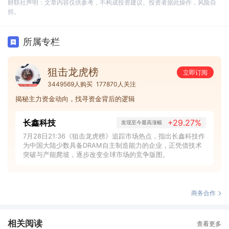
财联社声明：文章内容仅供参考，不构成投资建议。投资者据此操作，风险自
担。
所属专栏
狙击龙虎榜
立即订阅
3449569人购买
177870人关注
揭秘主力资金动向，找寻资金背后的逻辑
长鑫科技
+29.27%
发现至今最高涨幅
7月28日21:36《狙击龙虎榜》追踪市场热点，指出长鑫科技作
为中国大陆少数具备DRAM自主制造能力的企业，正凭借技术
突破与产能爬坡，逐步改变全球市场的竞争版图。
商务合作
相关阅读
查看更多