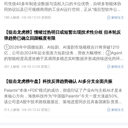
司凭借40多年制造业数据与流程入口的卡位优势，自研多智能体协
同协议以及已可规模商用的工业AI运行空间，正从“项目型软件公
司”向“AI原生平台生态型公司”跃迁。
189 人解锁 ·
08-06 13:00 星期四
解锁全文
【狙击龙虎榜】情绪过热明日或短暂出现技术性分歧 但本轮反
弹趋势已确立回踩幅度有限
①2026年中国微短剧、AI短剧、AI漫剧市场规模合计将突破1210
亿，公司自2024年起全面发力短剧业务，营收大幅增长；②Agent
的智能程度高度依赖于其调用多模态实时数据并形成持续进化闭环的
能力，公司是全球首个完成TPC-DS测试并通过官方审计的数据库企
281 人解锁 ·
08-05 21:09 星期三
解锁全文
业；③2026年被多方定义为Robotaxi商业化元年，公司正从“传统
出行运营商”向“自动驾驶时代的核心运力服务商”转变，率先享受行
【狙击龙虎榜午盘】科技反弹趋势确认 AI多分支全面共振
业从0到1的估值重估红利。
Palantir“本体+FDE”模式的成功，彻底印证了产业AI与主权AI才是未
来核心方向，海致科技作为“中国版Palantir”今天一度大涨超50%。
该公司是A股中技术路线最接近、落地进度同步且具备国家队资质的
核心标的，目前正处于从“数据智能基础设施”向“产业级AI Agent核
213 人解锁 ·
08-05 12:32 星期三
解锁全文
心供应商”跃迁的价值重估起点。