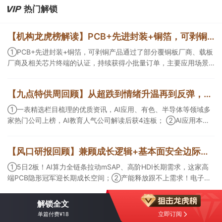
热门解锁
【机构龙虎榜解读】PCB+先进封装+铜箔，可剥铜产品通过了部分覆铜板厂商、载板厂商及相关芯片终端的认证，持续获得小批量订单，主要应用场景包括芯片封装光模块用PCB，机构大额净买入这家公司
①PCB+先进封装+铜箔，可剥铜产品通过了部分覆铜板厂商、载板
厂商及相关芯片终端的认证，持续获得小批量订单，主要应用场景
包括芯片封装光模块用PCB，机构大额净买入这家公司；②创新药
CDMO+减肥药，收购国外知名CRO企业，在创新药API的化学合成
【九点特供周回顾】从超跌到情绪升温再到反弹，栏目梳理AI应用题材逻辑，AI教育人气公司解读后获4连板
等方面具有丰富经验，具备承接细胞与基因治疗产品商业化受托生
产的合规资质，这家公司获净买入。
①一表精选栏目梳理的优质资讯，AI应用、有色、半导体等领域多
家热门公司上榜，AI教育人气公司解读后获4连板； ②AI应用本周
活跃，栏目解读海外映射，梳理教育、传媒、游戏等景气方向，焦
点公司3日最高涨超20%； ③磷化铟概念异军突起，栏目以机构视
【风口研报回顾】兼顾成长逻辑+基本面安全边际！王牌自营前瞻覆盖“pcb+MLCC+电子布”，梳理AI产业链优质标的“深坑起跳”
角前瞻产业供需情况，提及2家核心公司双双涨停。
①5日2板！AI算力全链条拉动mSAP、高阶HDI长期需求，这家高
端PCB隐形冠军迎长期成长空间；②产能释放跟不上需求！电子布
未来3年缺口难消，深坑之际再梳理行业逻辑，人气龙头涨超3成；
③AI服务器、机器人带动MLCC景气周期持续！这家公司扩产、涨
解锁全文
价预期暂未被市场定价，王牌自营前瞻捕捉“预期差”，3日大涨
立即订阅
单篇付费¥18
26%。