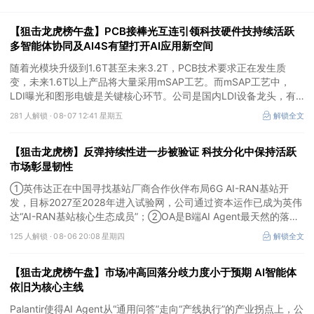
【狙击龙虎榜午盘】PCB接棒光互连引领科技硬件技持续活跃
多智能体协同及AI4S有望打开AI应用新空间
随着光模块升级到1.6T甚至未来3.2T，PCB技术要求正在发生质
变，未来1.6T以上产品将大量采用mSAP工艺。而mSAP工艺中，
LDI曝光和图形电镀是关键核心环节。公司是国内LDI设备龙头，有
望凭借其解析度更高的LDI技术，成为不可或缺的关键“铲子股”。
281 人解锁 ·
08-07 12:41 星期五
解锁全文
【狙击龙虎榜】反弹持续性进一步被验证 科技分化中保持活跃
市场彰显韧性
①英伟达正在中国寻找基站厂商合作伙伴布局6G AI-RAN基站开
发，目标2027至2028年进入试验网，公司通过资本运作已成为英伟
达“AI-RAN基站核心生态成员”；②OA是B端AI Agent最天然的落地
入口，公司凭借数万家企业客户积累的场景厚度正从协同管理软件龙
125 人解锁 ·
08-06 20:08 星期四
解锁全文
头进化为企业智能体经济的核心枢纽；③市场重组、股权转让暗线
涌动，该公司剥离亏损资产后“壳”属性进一步凸显。
【狙击龙虎榜午盘】市场冲高回落分歧力度小于预期 AI智能体
依旧为核心主线
Palantir使得AI Agent从“通用问答”走向“产线执行”的产业拐点上，公