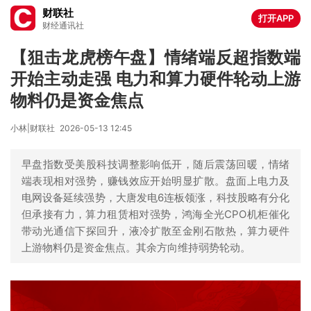
财联社
打开APP
财经通讯社
【狙击龙虎榜午盘】情绪端反超指数端
开始主动走强 电力和算力硬件轮动上游
物料仍是资金焦点
小林|财联社
2026-05-13 12:45
早盘指数受美股科技调整影响低开，随后震荡回暖，情绪
端表现相对强势，赚钱效应开始明显扩散。盘面上电力及
电网设备延续强势，大唐发电6连板领涨，科技股略有分化
但承接有力，算力租赁相对强势，鸿海全光CPO机柜催化
带动光通信下探回升，液冷扩散至金刚石散热，算力硬件
上游物料仍是资金焦点。其余方向维持弱势轮动。