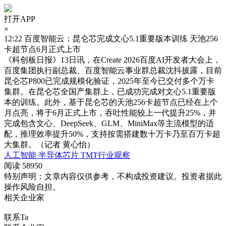
打开APP
×
12:22
百度智能云：昆仑芯完成文心5.1重要版本训练 天池256
卡超节点6月正式上市
《科创板日报》13日讯，在Create 2026百度AI开发者大会上，
百度集团执行副总裁、百度智能云事业群总裁沈抖披露，目前
昆仑芯P800已完成规模化验证，2025年至今已交付多个万卡
集群。在昆仑芯全国产集群上，已成功完成对文心5.1重要版
本的训练。此外，基于昆仑芯的天池256卡超节点已经在上个
月点亮，将于6月正式上市，吞吐性能较上一代提升25%，并
完成包含文心、DeepSeek、GLM、MiniMax等主流模型的适
配，推理效率提升50%，支持按需搭建数十万卡乃至百万卡超
大集群。（记者 黄心怡）
人工智能
半导体芯片
TMT行业观察
阅读 58950
特别声明：文章内容仅供参考，不构成投资建议。投资者据此
操作风险自担。
相关企业家
联系Ta