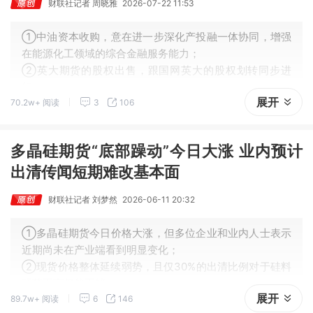
财联社记者 周晓雅
2026-07-22 11:53
①中油资本收购，意在进一步深化产投融一体协同，增强
在能源化工领域的综合金融服务能力；
②英大期货的股权出售，跟国网英大的股权划转同步进
行；
展开
70.2w+ 阅读
3
106
③随着新一轮股权变更落地，英大期货或迎来发展新机
遇。
多晶硅期货“底部躁动”今日大涨 业内预计
出清传闻短期难改基本面
财联社记者 刘梦然
2026-06-11 20:32
①多晶硅期货今日价格大涨，但多位企业和业内人士表示
近期尚未在产业端看到明显变化；
②现货价格整体延续弱势，且仅30%的出清比例对于硅料
环节而言仍然不够。
展开
89.7w+ 阅读
6
146