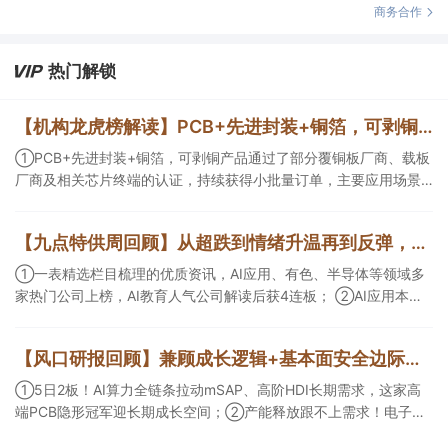
商务合作
热门解锁
【机构龙虎榜解读】PCB+先进封装+铜箔，可剥铜产品通过了部分覆铜板厂商、载板厂商及相关芯片终端的认证，持续获得小批量订单，主要应用场景包括芯片封装光模块用PCB，机构大额净买入这家公司
①PCB+先进封装+铜箔，可剥铜产品通过了部分覆铜板厂商、载板
厂商及相关芯片终端的认证，持续获得小批量订单，主要应用场景
包括芯片封装光模块用PCB，机构大额净买入这家公司；②创新药
CDMO+减肥药，收购国外知名CRO企业，在创新药API的化学合成
【九点特供周回顾】从超跌到情绪升温再到反弹，栏目梳理AI应用题材逻辑，AI教育人气公司解读后获4连板
等方面具有丰富经验，具备承接细胞与基因治疗产品商业化受托生
产的合规资质，这家公司获净买入。
①一表精选栏目梳理的优质资讯，AI应用、有色、半导体等领域多
家热门公司上榜，AI教育人气公司解读后获4连板； ②AI应用本周
活跃，栏目解读海外映射，梳理教育、传媒、游戏等景气方向，焦
点公司3日最高涨超20%； ③磷化铟概念异军突起，栏目以机构视
【风口研报回顾】兼顾成长逻辑+基本面安全边际！王牌自营前瞻覆盖“pcb+MLCC+电子布”，梳理AI产业链优质标的“深坑起跳”
角前瞻产业供需情况，提及2家核心公司双双涨停。
①5日2板！AI算力全链条拉动mSAP、高阶HDI长期需求，这家高
端PCB隐形冠军迎长期成长空间；②产能释放跟不上需求！电子布
未来3年缺口难消，深坑之际再梳理行业逻辑，人气龙头涨超3成；