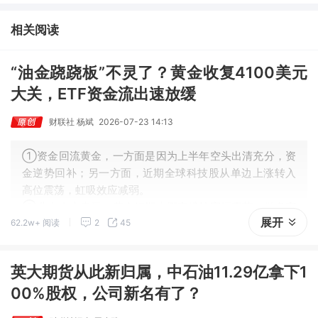
③AI服务器、机器人带动MLCC景气周期持续！这家公司扩产、涨
价预期暂未被市场定价，王牌自营前瞻捕捉“预期差”，3日大涨
相关阅读
26%。
“油金跷跷板”不灵了？黄金收复4100美元
大关，ETF资金流出速放缓
财联社 杨斌
2026-07-23 14:13
①资金回流黄金，一方面是因为上半年空头出清充分，资
金逆势回补；另一方面，近期全球科技股从单边上涨转入
高位震荡，虹吸效应减弱。
②业内人士表示，黄金短期大概率维持宽幅震荡，做多窗
展开
62.2w+ 阅读
2
45
口尚未开启，趋势性上涨或需等到9月之后，核心变量在于
美联储能否释放鸽派信号。
英大期货从此新归属，中石油11.29亿拿下1
00%股权，公司新名有了？