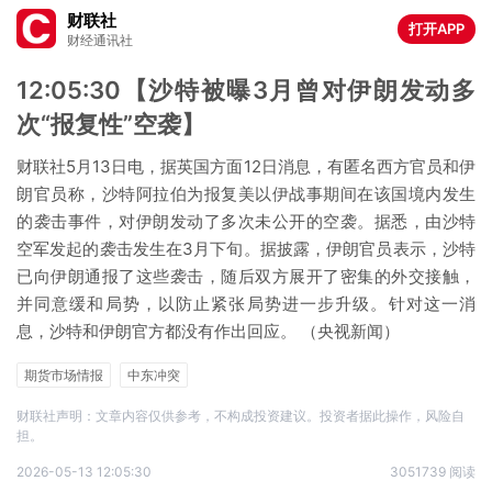
财联社
打开APP
财经通讯社
12:05:30【沙特被曝3月曾对伊朗发动多
次“报复性”空袭】
财联社5月13日电，据英国方面12日消息，有匿名西方官员和伊
朗官员称，沙特阿拉伯为报复美以伊战事期间在该国境内发生
的袭击事件，对伊朗发动了多次未公开的空袭。据悉，由沙特
空军发起的袭击发生在3月下旬。据披露，伊朗官员表示，沙特
已向伊朗通报了这些袭击，随后双方展开了密集的外交接触，
并同意缓和局势，以防止紧张局势进一步升级。针对这一消
息，沙特和伊朗官方都没有作出回应。 （央视新闻）
期货市场情报
中东冲突
财联社声明：文章内容仅供参考，不构成投资建议。投资者据此操作，风险自
担。
2026-05-13 12:05:30
3051739 阅读