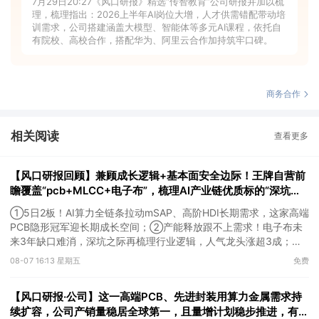
7月29日20:27《风口研报》精选“传智教育”公司研报并加以梳
理，梳理指出：2026上半年AI岗位大增，人才供需错配带动培
训需求，公司搭建涵盖大模型、智能体等多元AI课程，依托自
有院校、高校合作，搭配华为、阿里云合作加持筑牢口碑。
商务合作
相关阅读
查看更多
【风口研报回顾】兼顾成长逻辑+基本面安全边际！王牌自营前
瞻覆盖“pcb+MLCC+电子布”，梳理AI产业链优质标的“深坑起
跳”
①5日2板！AI算力全链条拉动mSAP、高阶HDI长期需求，这家高端
PCB隐形冠军迎长期成长空间；②产能释放跟不上需求！电子布未
来3年缺口难消，深坑之际再梳理行业逻辑，人气龙头涨超3成；
③AI服务器、机器人带动MLCC景气周期持续！这家公司扩产、涨
08-07 16:13 星期五
免费
价预期暂未被市场定价，王牌自营前瞻捕捉“预期差”，3日大涨
26%。
【风口研报·公司】这一高端PCB、先进封装用算力金属需求持
续扩容，公司产销量稳居全球第一，且量增计划稳步推进，有望