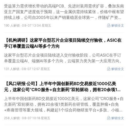
充分受益价格上行
受益算力需求增长带动的高端PCB、先进封装用需求扩容，叠加东南
亚主产国复产进度低于预期，这一金属供需持续紧张，价格中枢有望
持续上移，公司自2005年以来产销量稳居全球第一，伴随矿产资源
产量增长与冶炼产能整合并举，公司市占率有望进一步提升，同时有
190 人解锁 ·
08-07 13:04 星期五
解锁全文
望充分受益金属价格上行。
【机构调研】这家平台型芯片企业项目陆续交付验收，ASIC在
手订单覆盖云端AI等多个方向
这家平台型芯片企业项目陆续进入交付验收阶段，公司ASIC在手订
单覆盖云端AI、端侧AI等多个方向，云端算力类为第一大应用方向。
131 人解锁 ·
08-07 12:57 星期五
解锁全文
【风口研报·公司】上半年中国创新药BD交易接近1000亿美
元，这家公司“CRO服务+自主新药”双轮驱动，拥有20余项1类
新药在研管线，覆盖肿瘤+自免+疼痛管理等重大领域
上半年中国创新药BD交易接近1000亿美元，这家公司“CRO服务+自
主新药”双轮驱动，拥有20余项1类新药在研管线，覆盖肿瘤+自免
+疼痛管理等重大领域，构建起1个综合药物研发平台+多肽、小核
酸、CGT、小分子4个创新技术平台，创新转型成果正逐步兑现。
258 人解锁 ·
08-07 10:18 星期五
解锁全文