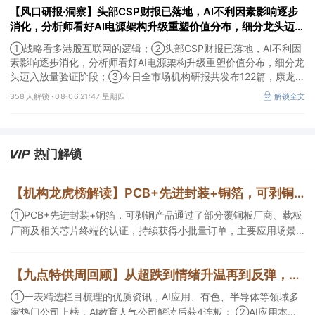
【风口研报·洞察】头部CSP财报已落地，AI不利因素影响逐步
消化，分析师看好AI电源架构升级重塑价值分布，细分龙头迈入
放量验证阶段；战略看多港股互联网的逻辑
①战略看多港股互联网的逻辑；②头部CSP财报已落地，AI不利因
素影响逐步消化，分析师看好AI电源架构升级重塑价值分布，细分龙
头迈入放量验证阶段；③今日全市场机构研报共发布122篇，康龙化
成、江淮汽车评级得到上调，9家公司获得首度覆盖，其中乔锋智能
358 人解锁 ·
08-06 21:47 星期四
解锁全文
获新财富分析师深度覆盖；④在个股机构关注度排行中，华峰化学
首次上榜，前五名依次为东鹏饮料>药明康德>百润股份>华峰化学>
健盛集团。
热门解锁
【机构龙虎榜解读】PCB+先进封装+铜箔，可剥铜产品通过了部分覆铜板厂商、载板厂商及相关芯片终端的认证，持续获得小批量订单，主要应用场景包括芯片封装光模块用PCB，机构大额净买入这家公司
①PCB+先进封装+铜箔，可剥铜产品通过了部分覆铜板厂商、载板
厂商及相关芯片终端的认证，持续获得小批量订单，主要应用场景
包括芯片封装光模块用PCB，机构大额净买入这家公司；②创新药
CDMO+减肥药，收购国外知名CRO企业，在创新药API的化学合成
【九点特供周回顾】从超跌到情绪升温再到反弹，栏目梳理AI应用题材逻辑，AI教育人气公司解读后获4连板
等方面具有丰富经验，具备承接细胞与基因治疗产品商业化受托生
产的合规资质，这家公司获净买入。
①一表精选栏目梳理的优质资讯，AI应用、有色、半导体等领域多
家热门公司上榜，AI教育人气公司解读后获4连板； ②AI应用本周