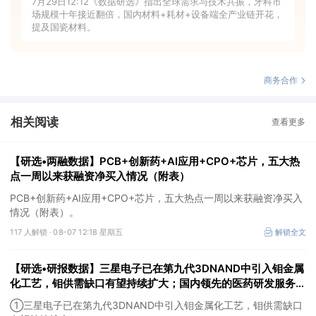
7月29日12:12《数据研选》指出全球需求与技术共振，牙科市
场规模十年接近翻倍，国内材料+耗材+设备端全产业链开花，
提及国瓷材料。
商务合作
相关阅读
查看更多
【研选•两融数据】PCB+创新药+AI应用+CPO+芯片，五大热
点一周以来获融资净买入情况（附表）
PCB+创新药+AI应用+CPO+芯片，五大热点一周以来获融资净买入
情况（附表）。
117 人解锁 ·
08-07 12:18 星期五
解锁全文
【研选•研报数据】三星电子已在第九代3DNAND中引入钼金属
化工艺，钼供需缺口有望持续扩大；国内领先的医药研发服务企
业，随着生物医药行业投融资热度企稳回暖，后续实验室业务的
①三星电子已在第九代3DNAND中引入钼金属化工艺，钼供需缺口
毛利拐点值得期待