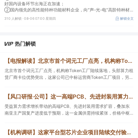
越，打开成长空间
好国内设备环节出海正在加速；
②国内领先的高性能特种功能材料企业，向"声-光-电"高阶特种材
料平台跨越，打开成长空间。
310 人解锁 ·
08-06 07:00 星期四
解锁全文
热门解锁
【电报解读】北京市首个词元工厂点亮，机构称Token工厂陆续落地，头部算力租赁厂商卡位优势突出，这家公司已中标运营商Token工厂项目
北京市首个词元工厂点亮，机构称Token工厂陆续落地，头部算力租
赁厂商卡位优势突出，这家公司已中标运营商Token工厂项目，另一
家算力租赁服务已成功服务十余名客户。
【风口研报·公司】这一高端PCB、先进封装用算力金属需求持续扩容，公司产销量稳居全球第一，且量增计划稳步推进，有望充分受益价格上行
受益算力需求增长带动的高端PCB、先进封装用需求扩容，叠加东
南亚主产国复产进度低于预期，这一金属供需持续紧张，价格中枢
有望持续上移，公司自2005年以来产销量稳居全球第一，伴随矿产
资源产量增长与冶炼产能整合并举，公司市占率有望进一步提升，
【机构调研】这家平台型芯片企业项目陆续交付验收，ASIC在手订单覆盖云端AI等多个方向
同时有望充分受益金属价格上行。