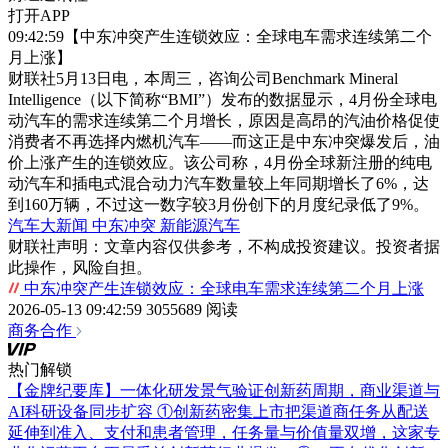
打开APP
09:42:59【中东冲突产生连锁效应：全球电车需求连续第二个
月上涨】
财联社5月13日电，本周三，咨询公司Benchmark Mineral
Intelligence（以下简称“BMI”）发布的数据显示，4月份全球电
动汽车的需求连续第二个月增长，原因是高昂的汽油价格促使
消费者不再选择内燃机汽车——而这正是中东冲突爆发后，油
价上涨产生的连锁效应。该公司称，4月份全球新注册的纯电
动汽车和插电式混合动力汽车数量较上年同期增长了6%，达
到160万辆，不过这一数字较3月份创下的月度纪录低了9%。
汽车大新闻
中东冲突
新能源汽车
财联社声明：文章内容仅供参考，不构成投资建议。投资者据
此操作，风险自担。
中东冲突产生连锁效应：全球电车需求连续第二个月上涨
2026-05-13 09:42:59
3055689 阅读
商务合作
热门解锁
【金牌纪要库】一体化研发景气验证创新药周期，商业渠道与
AI科研设备同步扩容
①创新药密集上市把渠道商任务从配送
延伸到准入、支付和患者管理，任务量与价值量双增，这家专