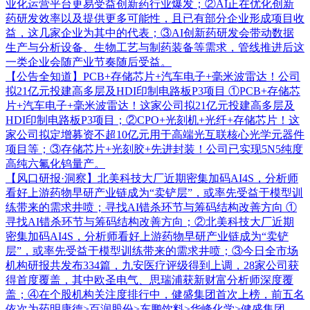
业化运营平台更易受益创新药行业爆发；②AI正在优化创新
药研发效率以及提供更多可能性，且已有部分企业形成项目收
益，这几家企业为其中的代表；③AI创新药研发会带动数据
生产与分析设备、生物工艺与制药装备等需求，管线推进后这
一类企业会随产业节奏随后受益。
【公告全知道】PCB+存储芯片+汽车电子+毫米波雷达！公司
拟21亿元投建高多层及HDI印制电路板P3项目
①PCB+存储芯
片+汽车电子+毫米波雷达！这家公司拟21亿元投建高多层及
HDI印制电路板P3项目；②CPO+光刻机+光纤+存储芯片！这
家公司拟定增募资不超10亿元用于高端光互联核心光学元器件
项目等；③存储芯片+光刻胶+先进封装！公司已实现5N5纯度
高纯六氟化钨量产。
【风口研报·洞察】北美科技大厂近期密集加码AI4S，分析师
看好上游药物早研产业链成为“卖铲层”，或率先受益于模型训
练带来的需求井喷；寻找AI错杀环节与筹码结构改善方向
①
寻找AI错杀环节与筹码结构改善方向；②北美科技大厂近期
密集加码AI4S，分析师看好上游药物早研产业链成为“卖铲
层”，或率先受益于模型训练带来的需求井喷；③今日全市场
机构研报共发布334篇，九安医疗评级得到上调，28家公司获
得首度覆盖，其中欧圣电气、思瑞浦获新财富分析师深度覆
盖；④在个股机构关注度排行中，健盛集团首次上榜，前五名
依次为药明康德>百润股份>东鹏饮料>华峰化学>健盛集团。