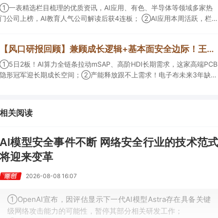
买入。
①一表精选栏目梳理的优质资讯，AI应用、有色、半导体等领域多家热
门公司上榜，AI教育人气公司解读后获4连板； ②AI应用本周活跃，栏目
解读海外映射，梳理教育、传媒、游戏等景气方向，焦点公司3日最高涨
超20%； ③磷化铟概念异军突起，栏目以机构视角前瞻产业供需情况，
【风口研报回顾】兼顾成长逻辑+基本面安全边际！王牌自营前瞻覆盖“pcb+MLCC+电子布”，梳理AI产业链优质标的“深坑起跳”
提及2家核心公司双双涨停。
①5日2板！AI算力全链条拉动mSAP、高阶HDI长期需求，这家高端PCB
隐形冠军迎长期成长空间；②产能释放跟不上需求！电子布未来3年缺口
难消，深坑之际再梳理行业逻辑，人气龙头涨超3成；③AI服务器、机器
人带动MLCC景气周期持续！这家公司扩产、涨价预期暂未被市场定价，
王牌自营前瞻捕捉“预期差”，3日大涨26%。
相关阅读
AI模型安全事件不断 网络安全行业的技术范
将迎来变革
2026-08-08 16:07
①OpenAI宣布，因评估显示下一代AI模型Astra存在具备关键
级网络攻击能力的可能性，暂停其部分相关研发工作；