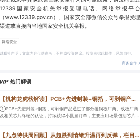
12339国家安全机关举报受理电话、网络举报平
（www.12339.gov.cn）、国家安全部微信公众号举报受
渠道或直接向当地国家安全机关举报。
网络安全
财联社声明：文章内容仅供参考，不构成投资建议。投资者据此操作，风险自担。
商务合作
热门解锁
【机构龙虎榜解读】PCB+先进封装+铜箔，可剥铜产品通过了部分覆铜板厂商、载板厂商及相关芯片终端的认证，持续获得小批量订单，主要应用场景包括芯片封装光模块用PCB，机构大额净买入这家公司
①PCB+先进封装+铜箔，可剥铜产品通过了部分覆铜板厂商、载板厂商
及相关芯片终端的认证，持续获得小批量订单，主要应用场景包括芯片封
装光模块用PCB，机构大额净买入这家公司；②创新药CDMO+减肥药，
收购国外知名CRO企业，在创新药API的化学合成等方面具有丰富经验，
【九点特供周回顾】从超跌到情绪升温再到反弹，栏目梳理AI应用题材逻辑，AI教育人气公司解读后获4连板
具备承接细胞与基因治疗产品商业化受托生产的合规资质，这家公司获净