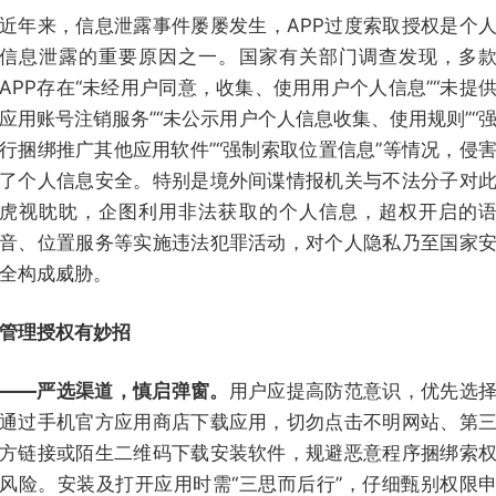
近年来，信息泄露事件屡屡发生，APP过度索取授权是个
信息泄露的重要原因之一。国家有关部门调查发现，多
APP存在“未经用户同意，收集、使用用户个人信息”“未提
应用账号注销服务”“未公示用户个人信息收集、使用规则”“
行捆绑推广其他应用软件”“强制索取位置信息”等情况，侵
了个人信息安全。特别是境外间谍情报机关与不法分子对
虎视眈眈，企图利用非法获取的个人信息，超权开启的
音、位置服务等实施违法犯罪活动，对个人隐私乃至国家
全构成威胁。
管理授权有妙招
——严选渠道，慎启弹窗。
用户应提高防范意识，优先选
通过手机官方应用商店下载应用，切勿点击不明网站、第
方链接或陌生二维码下载安装软件，规避恶意程序捆绑索
风险。安装及打开应用时需“三思而后行”，仔细甄别权限