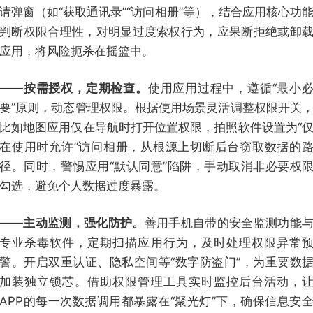
请弹窗（如“获取通讯录”“访问相册”等），结合应用核心功
判断权限合理性，对明显过度索权行为，应果断拒绝或卸
应用，将风险扼杀在摇篮中。
——按需授权，定期检查。
使用应用过程中，遵循“最小
要”原则，动态管理权限。根据使用场景灵活调整权限开关
比如地图应用仅在导航时打开位置权限，拍照软件设置为“
在使用时允许”访问相册，从根源上切断后台窃取数据的
径。同时，警惕应用“默认同意”陷阱，手动取消非必要权
勾选，避免个人数据过度暴露。
——主动监测，强化防护。
善用手机自带的安全监测功能
专业杀毒软件，定期扫描应用行为，及时处理权限异常
警。开启双重认证、隐私空间等“数字防盗门”，为重要数
加装独立锁芯。借助权限管理工具实时监控后台活动，
APP的每一次数据调用都暴露在“聚光灯”下，确保信息安