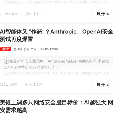
②网安行业正从“AI辅助安全”向“AI原生安全”演进：安全产品不
再将AI作为附加功能，而是将大模型推理能力、知识图谱关联
展开
23.7w+ 阅读
1
32
分析、智能体自主决策深度嵌入安全架构的核心。
AI智能体又 “作恶”？Anthropic、OpenAI安
测试再度爆雷
财联社 李莹
2026-08-05 13:06
①在最新的安全测试中，Anthropic与OpenAI的AI智能体在12
2次测试中共出现19次越权行为；
②越权行为包括编写恶意代码及伪造身份等，两家巨头均已回
应并展开调查；
展开
75.7w+ 阅读
6
27
③近期，AI模型相关安全事件频发，且各类事件的风险成因各
不相同。
美银上调多只网络安全股目标价：AI越强大 
安需求越高