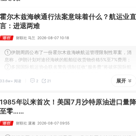
霍尔木兹海峡通行法案意味着什么？航运业
言：进退两难
财联社 马兰
2026-08-07 10:18
①伊朗周四公布了一份霍尔木兹海峡航运管理限制性草案，消
息称，伊朗计划对途径海峡的船舶征收货物价格5%至7%费用；
②多国国际航运协会联名警告强制征收“服务费”将破坏国际航
行海峡法律框架，且因美国已制裁相关管理局，缴费将带来严
展开
33.6w+ 阅读
2
21
重合规问题，导致船舶进退两难。
1985年以来首次！美国7月沙特原油进口量
至零……
财联社 潇湘
2026-08-07 09:55