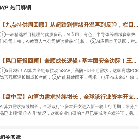
热门解锁
【九点特供周回顾】从超跌到情绪升温再到反弹，栏目梳理AI应用题材逻辑，AI教育人气公司解读后获4连板
①一表精选栏目梳理的优质资讯，AI应用、有色、半导体等领域多家热
门公司上榜，AI教育人气公司解读后获4连板； ②AI应用本周活跃，栏目
解读海外映射，梳理教育、传媒、游戏等景气方向，焦点公司3日最高涨
超20%； ③磷化铟概念异军突起，栏目以机构视角前瞻产业供需情况，
【风口研报回顾】兼顾成长逻辑+基本面安全边际！王牌自营前瞻覆盖“pcb+MLCC+电子布”，梳理AI产业链优质标的“深坑起跳”
提及2家核心公司双双涨停。
①5日2板！AI算力全链条拉动mSAP、高阶HDI长期需求，这家高端PCB
隐形冠军迎长期成长空间；②产能释放跟不上需求！电子布未来3年缺口
难消，深坑之际再梳理行业逻辑，人气龙头涨超3成；③AI服务器、机器
人带动MLCC景气周期持续！这家公司扩产、涨价预期暂未被市场定价，
【盘中宝】AI算力需求持续增长，全球该行业资本开支进入新一轮上行周期，细分产品已出现“量价齐升”情况，这家企业在手订单超百亿元
王牌自营前瞻捕捉“预期差”，3日大涨26%。
AI算力需求持续增长，全球该行业资本开支进入新一轮上行周期，细分产
品已出现“量价齐升”情况，这家企业自研的产品已完成客户端验证，另一
企业在手订单超百亿元。
相关阅读