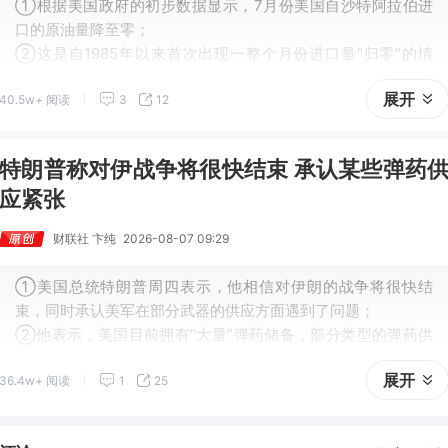
①根据美国政府的初步数据显示，7月份美国自沙特阿拉伯进
口的原油量降至零；
②这是自1985年以来首次出现一整个月份进口量“归零”的情
况……
展开
40.5w+ 阅读
3
12
特朗普称对伊战争将很快结束 承认某些弹药
应紧张
财联社 卞纯
2026-08-07 09:29
①美国总统特朗普周四表示，他相信对伊朗的战争将很快结
束，同时承认美军在部分武器的供应方面遇到了问题；
②他表示，美国目前拥有“大量”弹药储备，部分类型的弹药供
应几乎没有限制，但也有一些类型相对紧张。
展开
36.4w+ 阅读
1
25