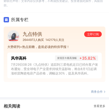
财联社声明：文章内容仅供参考，不构成投资建议。投资者据此操作，风险自
担。
所属专栏
九点特供
立即订阅
2644972人购买
142179人关注
大势研判+热点前瞻，盘前必读的特供早报！
风华高科
+35.82%
发现至今最高涨幅
7月29日08:26《九点特供》追踪到三星电机近日已经向客户发
布通知，受全球电子产业需求持续升温影响，将自8月1日起调
涨积层陶瓷电容产品价格，调幅达30%，提及风华高科。
商务合作
相关阅读
查看更多