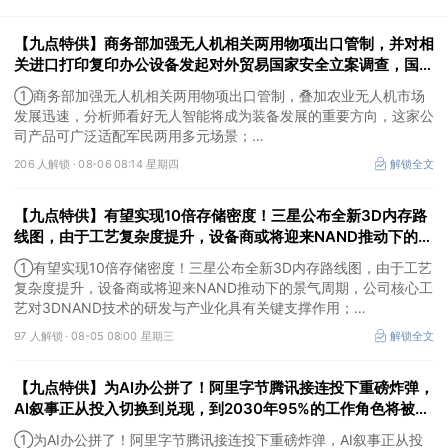
【九点特供】商务部加强无人机相关两用物项出口管制，并对相
关进口打印复印办公设备发起对外贸易国家安全立案调查，国产
消费级3D打印机已占全球九成市场份额
①商务部加强无人机相关两用物项出口管制，叠加农业无人机市场
发展迅速，分析师看好无人智能将成为装备发展的重要方向，这家公
司产品可广泛适配军民两用多元场景；
②商务部对相关进口打印复印办公设备发起对外贸易国家安全立案
206 人解锁 ·
08-06 08:14 星期四
解锁全文
调查，国产消费级3D打印机如今已占据全球九成市场份额，这家公
司已构建“关键零部件—打印机—打印管理服务”一体化的全产业链布
【九点特供】有望实现10倍存储密度！三星公布全新3D内存路
局；
③受益国际金价大幅反弹，美股贵金属板块普涨。
线图，由于工艺复杂度提升，设备商或将迎来NAND推动下的景
气周期；阿里云容器服务Agent将开启商业化收费
①有望实现10倍存储密度！三星公布全新3D内存路线图，由于工艺
复杂度提升，设备商或将迎来NAND推动下的景气周期，公司核心工
艺对3DNAND技术的研发与产业化具有关键支撑作用；
②阿里云容器服务Agent将开启商业化收费，分析师看好AI产业链
97 人解锁 ·
08-05 08:00 星期三
解锁全文
正在进入应用验证和商业化加速阶段，这家公司研发的智能体开发平
台支持接入通义千问等大模型；
【九点特供】为AI办公拼了！阿里字节腾讯接连投下重磅炸弹，
③Palantir涨超29%，公司二季度业绩全面超越市场预期，同时上调
全年业绩指引，推动股价创近年来最大单日涨幅之一。
AI叙事正从投入切换到兑现，到2030年95%的工作角色将被重
新定义；中国内地量子领域规格最高会议在深举办
①为AI办公拼了！阿里字节腾讯接连投下重磅炸弹，AI叙事正从投