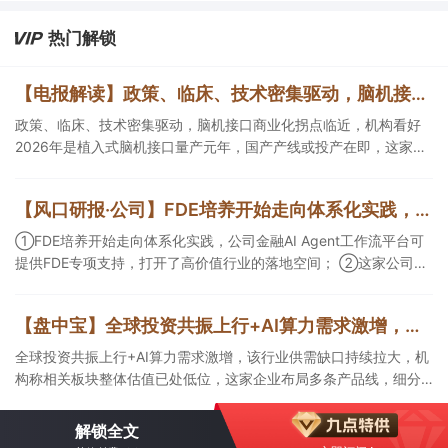
③微软暴涨15.51%，创美股有史以来最大单日市值增长纪录，亚马
逊盘后涨9%，云计算业务创2021年以来最快增速。
热门解锁
【电报解读】政策、临床、技术密集驱动，脑机接口商业化拐点临近，机构看好2026年是植入式脑机接口量产元年，国产产线或投产在即，这家公司对多模态人机交互系统集成关键技术进行了研发
政策、临床、技术密集驱动，脑机接口商业化拐点临近，机构看好
2026年是植入式脑机接口量产元年，国产产线或投产在即，这家公
司对多模态人机交互系统集成关键技术进行了研发，另一家成立了
人工智能与脑机工程研究院。
【风口研报·公司】FDE培养开始走向体系化实践，公司金融AIAgent工作流平台可提供FDE专项支持，打开了高价值行业的落地空间；另有公司兼具成长强确定性、低估值、高股息属性
①FDE培养开始走向体系化实践，公司金融AI Agent工作流平台可
提供FDE专项支持，打开了高价值行业的落地空间； ②这家公司兼
具成长强确定性、低估值、高股息属性，受益于国内外贸易额高速
增长，且还有AI应用加速渗透+跨境支付等成长极。
【盘中宝】全球投资共振上行+AI算力需求激增，该行业供需缺口持续拉大，机构称相关板块整体估值已处低位，这家企业细分产品市占率第一
全球投资共振上行+AI算力需求激增，该行业供需缺口持续拉大，机
构称相关板块整体估值已处低位，这家企业布局多条产品线，细分
产品市占率第一。
解锁全文