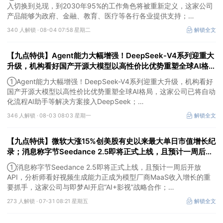
入切换到兑现，到2030年95%的工作角色将被重新定义，这家公司
产品能够为政府、金融、教育、医疗等各行各业提供支持；
②中国内地量子领域规格最高会议在深举办，机构称当前量子科技
340 人解锁 ·
08-04 07:58 星期二
解锁全文
正处于从科研突破向产业化探索过渡的关键阶段，这家公司投资安徽
问天量子并与其达成战略合作；
【九点特供】Agent能力大幅增强！DeepSeek-V4系列迎重大
③亚马逊涨4.58%，市值首次突破3万亿美元，成为全球第五家达此
里程碑的上市公司。
升级，机构看好国产开源大模型以高性价比优势重塑全球AI格
局；我国新核准8台核电机组，项目总投资超1700亿元
①Agent能力大幅增强！DeepSeek-V4系列迎重大升级，机构看好
国产开源大模型以高性价比优势重塑全球AI格局，这家公司已将自动
化流程AI助手等解决方案接入DeepSeek；
②项目总投资超1700亿元！我国新核准8台核电机组，标志着核电
346 人解锁 ·
08-03 08:03 星期一
解锁全文
审批节奏延续高位，对产业链形成明确的订单催化，这家公司产品应
用场景涵盖各类第三代、第四代核电堆型；
【九点特供】微软大涨15%创美股有史以来最大单日市值增长纪
③电网设备概念股伊顿涨7.32%，因“数据中心带来的关键增长驱
动”，第二季度业绩超预期并上调全年利润指引。
录；消息称字节Seedance 2.5即将正式上线，且预计一周后开
放API，分析师看好视频生成能力正成为模型厂商MaaS收入增
①消息称字节Seedance 2.5即将正式上线，且预计一周后开放
长的重要抓手
API，分析师看好视频生成能力正成为模型厂商MaaS收入增长的重
要抓手，这家公司与即梦AI开启“AI+影视”战略合作；
②欧盟计划投资114亿美元建7座人工智能超级工厂，机构看好产业
273 人解锁 ·
07-31 08:21 星期五
解锁全文
链价值量将进一步向光芯片、光引擎和先进封装环节延伸，这家公司
主要产品涵盖全系列光模块；