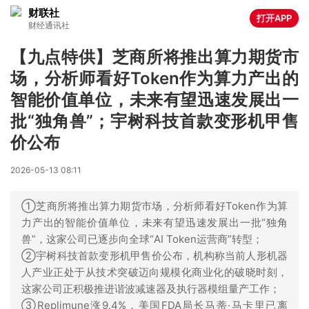
财联社
打开APP
财经通讯社
【九点特供】芝商所将推出算力期货市
场，分析师看好Token作为算力产出的
智能价值单位‌，未来有望迅速发展出一
批“独角兽”；宇树科技首款变形机甲售
价公布
2026-05-13 08:11
①芝商所将推出算力期货市场，分析师看好Token作为算
力产出的智能价值单位‌，未来有望迅速发展出一批“独角
兽”，这家公司已逐步向全球“AI Token运营商”转型；
②宇树科技首款变形机甲售价公布，机构称当前人形机器
人产业正处于从技术突破迈向规模化商业化的破晓时刻，
这家公司正积极推进谐波减速器及执行器模组量产工作；
③Replimune涨9.4%，美国FDA局长马蒂·马卡里已离