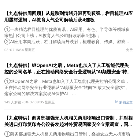
【九点特供周回顾】从超跌到情绪升温再到反弹，栏目梳理AI应
用题材逻辑，AI教育人气公司解读后获4连板
①一表精选栏目梳理的优质资讯，AI应用、有色、半导体等领域多
家热门公司上榜，AI教育人气公司解读后获4连板；
②AI应用本周活跃，栏目解读海外映射，梳理教育、传媒、游戏等
景气方向，焦点公司3日最高涨超20%；
08-07 16:54 星期五
免费
③磷化铟概念异军突起，栏目以机构视角前瞻产业供需情况，提及2
家核心公司双双涨停。
【九点特供】继OpenAI之后，Meta也加入了人工智能代理失
控的公司名单，正在推动网络安全行业逻辑从“AI颠覆安全”转
向“AI放大安全需求”；英伟达面向无人驾驶出租车和智能汽车的
①继OpenAI之后，Meta也加入了人工智能代理失控的公司名单，
前沿开放模型开放商用
正在推动网络安全行业逻辑从“AI颠覆安全”转向“AI放大安全需求”，
这家公司的解决方案实现AI保护AI；
②英伟达面向无人驾驶出租车和智能汽车的前沿开放模型开放商
149 人解锁 ·
08-07 08:05 星期五
解锁全文
用，行业竞争逐步升级为数据、算力、量产、运营的全链路能力比
拼，这家公司已与英伟达、高通等各芯片厂商建立合作关系；
【九点特供】商务部加强无人机相关两用物项出口管制，并对相
③刚果（金）宣布禁止铜精矿和钴精矿出口，并对采矿副产品征收
新税。
关进口打印复印办公设备发起对外贸易国家安全立案调查，国产
消费级3D打印机已占全球九成市场份额
①商务部加强无人机相关两用物项出口管制，叠加农业无人机市场