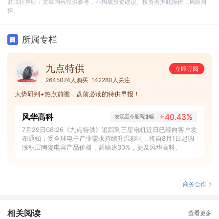
财联社声明：文章内容仅供参考，不构成投资建议。投资者据此操作，风险自
担。
所属专栏
九点特供
立即订阅
2645074人购买
142280人关注
大势研判+热点前瞻，盘前必读的特供早报！
风华高科
+40.43%
发现至今最高涨幅
7月29日08:26《九点特供》追踪到三星电机近日已经向客户发
布通知，受全球电子产业需求持续升温影响，将自8月1日起调
涨积层陶瓷电容产品价格，调幅达30%，提及风华高科。
商务合作
相关阅读
查看更多