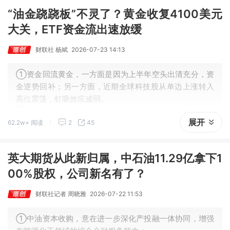
“油金跷跷板”不灵了？黄金收复4100美元
大关，ETF资金流出速放缓
财联社 杨斌
2026-07-23 14:13
①资金回流黄金，一方面是因为上半年空头出清充分，资
金逆势回补；另一方面，近期全球科技股从单边上涨转入
高位震荡，虹吸效应减弱。
②业内人士表示，黄金短期大概率维持宽幅震荡，做多窗
展开
62.2w+ 阅读
2
45
口尚未开启，趋势性上涨或需等到9月之后，核心变量在于
美联储能否释放鸽派信号。
英大期货从此新归属，中石油11.29亿拿下1
00%股权，公司新名有了？
财联社记者 周晓雅
2026-07-22 11:53
①中油资本收购，意在进一步深化产投融一体协同，增强