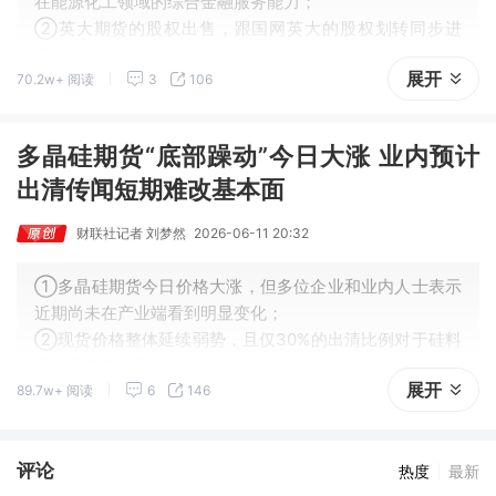
在能源化工领域的综合金融服务能力；
②英大期货的股权出售，跟国网英大的股权划转同步进
行；
展开
70.2w+ 阅读
3
106
③随着新一轮股权变更落地，英大期货或迎来发展新机
遇。
多晶硅期货“底部躁动”今日大涨 业内预计
出清传闻短期难改基本面
财联社记者 刘梦然
2026-06-11 20:32
①多晶硅期货今日价格大涨，但多位企业和业内人士表示
近期尚未在产业端看到明显变化；
②现货价格整体延续弱势，且仅30%的出清比例对于硅料
环节而言仍然不够。
展开
89.7w+ 阅读
6
146
评论
热度
最新