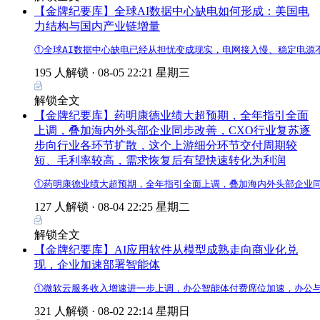
【金牌纪要库】全球AI数据中心缺电如何形成：美国电
力结构与国内产业链增量
①全球AI数据中心缺电已经从担忧变成现实，电网接入慢、稳定电
195 人解锁 ·
08-05 22:21 星期三
解锁全文
【金牌纪要库】药明康德业绩大超预期，全年指引全面
上调，叠加海内外头部企业同步改善，CXO行业复苏逐
步向行业各环节扩散，这个上游细分环节交付周期较
短、毛利率较高，需求恢复后有望快速转化为利润
①药明康德业绩大超预期，全年指引全面上调，叠加海内外头部企业同
127 人解锁 ·
08-04 22:25 星期二
解锁全文
【金牌纪要库】AI应用软件从模型成熟走向商业化兑
现，企业加速部署智能体
①微软云服务收入增速进一步上调，办公智能体付费席位加速，办公与
321 人解锁 ·
08-02 22:14 星期日