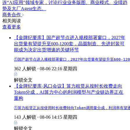
连“AI应用”领域专家，讨论行业业务版图、商业模式、业绩趋
势及大厂Agent生态。
商务合作
相关阅读
查看更多
【金牌纪要库】国产超节点进入规模部署窗口，2027年
出货量有望提升至600-1200套，晶圆制造、先进封装可
能成为决定出货增速的关键环节
①国产超节点进入规模部署窗口，2027年出货量有望提升至600-1
362 人解锁 ·
08-06 22:16 星期四
解锁全文
【金牌纪要库·风口会议】算力租赁从按时长收费走向
Token分成，AI算力中心的利润模型与产业链边界正在
重构
①算力租赁正从按使用时长收费转向Token调用量分成，利润率有望
143 人解锁 ·
08-06 14:15 星期四
解锁全文