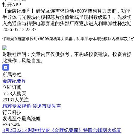
打开APP
【金牌纪要库】硅光互连需求拉动+800V架构算力集群，功率
半导体与光模块内模拟芯片价值量或呈现指数级跃升，先发切
入光通信与精密电源赛道的头部厂商逐步进入利率弹性释放期
2026-05-12 22:37
①硅光互连需求拉动+800V架构算力集群，功率半导体与光模块内模拟芯
财联社声明：文章内容仅供参考，不构成投资建议。投资者据
此操作，风险自担。
所属专栏
金牌纪要库
立即订阅
5123人购买
29131人关注
精粹专家视角 传递市场先声
行云科技
发现至今最高涨幅
+36.74%
8月2日22:14财联社VIP《金牌纪要库》特联合蜂网火线直