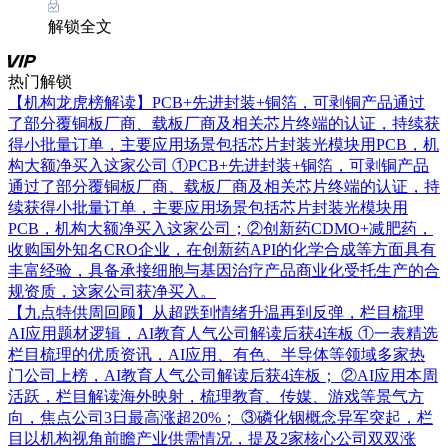
解锁全文
热门解锁
【机构龙虎榜解读】PCB+先进封装+铜箔，可剥铜产品通过
了部分覆铜板厂商、载板厂商及相关芯片终端的认证，持续获
得小批量订单，主要应用场景包括芯片封装光模块用PCB，机
构大额净买入这家公司
①PCB+先进封装+铜箔，可剥铜产品
通过了部分覆铜板厂商、载板厂商及相关芯片终端的认证，持
续获得小批量订单，主要应用场景包括芯片封装光模块用
PCB，机构大额净买入这家公司；②创新药CDMO+减肥药，
收购国外知名CRO企业，在创新药API的化学合成等方面具有
丰富经验，具备承接细胞与基因治疗产品商业化受托生产的合
规资质，这家公司获净买入。
【九点特供周回顾】从超跌到情绪升温再到反弹，栏目梳理
AI应用题材逻辑，AI教育人气公司解读后获4连板
①一表精选
栏目梳理的优质资讯，AI应用、有色、半导体等领域多家热
门公司上榜，AI教育人气公司解读后获4连板； ②AI应用本周
活跃，栏目解读海外映射，梳理教育、传媒、游戏等景气方
向，焦点公司3日最高涨超20%； ③磷化铟概念异军突起，栏
目以机构视角前瞻产业供需情况，提及2家核心公司双双涨