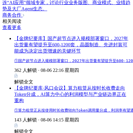
连“AI应用”领域专家，讨论行业业务版图、商业模式、业绩趋
势及大厂Agent生态。
商务合作
相关阅读
查看更多
【金牌纪要库】国产超节点进入规模部署窗口，2027年
出货量有望提升至600-1200套，晶圆制造、先进封装可
能成为决定出货增速的关键环节
①国产超节点进入规模部署窗口，2027年出货量有望提升至600-1
362 人解锁 ·
08-06 22:16 星期四
解锁全文
【金牌纪要库·风口会议】算力租赁从按时长收费走向
Token分成，AI算力中心的利润模型与产业链边界正在
重构
①算力租赁正从按使用时长收费转向Token调用量分成，利润率有望
143 人解锁 ·
08-06 14:15 星期四
解锁全文