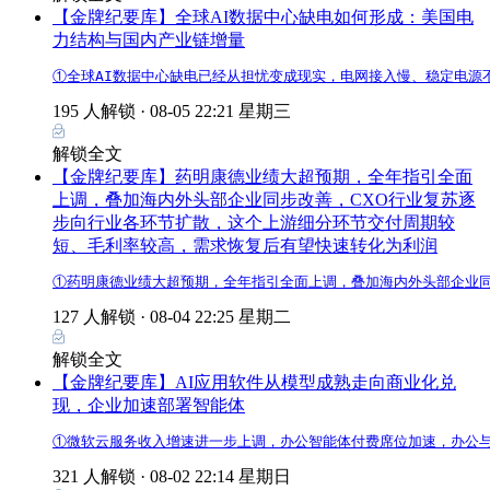
【金牌纪要库】全球AI数据中心缺电如何形成：美国电
力结构与国内产业链增量
①全球AI数据中心缺电已经从担忧变成现实，电网接入慢、稳定电
195 人解锁 ·
08-05 22:21 星期三
解锁全文
【金牌纪要库】药明康德业绩大超预期，全年指引全面
上调，叠加海内外头部企业同步改善，CXO行业复苏逐
步向行业各环节扩散，这个上游细分环节交付周期较
短、毛利率较高，需求恢复后有望快速转化为利润
①药明康德业绩大超预期，全年指引全面上调，叠加海内外头部企业同
127 人解锁 ·
08-04 22:25 星期二
解锁全文
【金牌纪要库】AI应用软件从模型成熟走向商业化兑
现，企业加速部署智能体
①微软云服务收入增速进一步上调，办公智能体付费席位加速，办公与
321 人解锁 ·
08-02 22:14 星期日