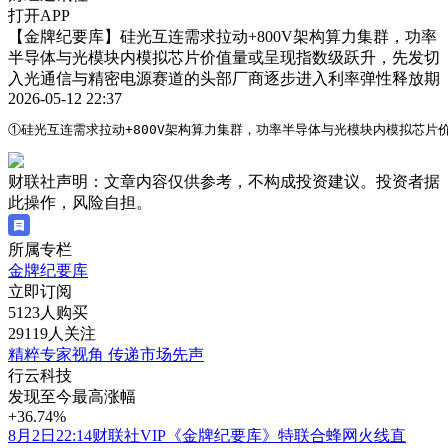
打开APP
【金牌纪要库】硅光互连需求拉动+800V架构算力集群，功率
半导体与光模块内模拟芯片价值量或呈现指数级跃升，先发切
入光通信与精密电源赛道的头部厂商逐步进入利率弹性释放期
2026-05-12 22:37
①硅光互连需求拉动+800V架构算力集群，功率半导体与光模块内模拟芯
财联社声明：文章内容仅供参考，不构成投资建议。投资者据
此操作，风险自担。
所属专栏
金牌纪要库
立即订阅
5123人购买
29119人关注
精粹专家视角 传递市场先声
行云科技
发现至今最高涨幅
+36.74%
8月2日22:14财联社VIP《金牌纪要库》特联合蜂网火线直