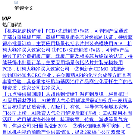
解锁全文
热门解锁
【机构龙虎榜解读】PCB+先进封装+铜箔，可剥铜产品通过
了部分覆铜板厂商、载板厂商及相关芯片终端的认证，持续获
得小批量订单，主要应用场景包括芯片封装光模块用PCB，机
构大额净买入这家公司
①PCB+先进封装+铜箔，可剥铜产品
通过了部分覆铜板厂商、载板厂商及相关芯片终端的认证，持
续获得小批量订单，主要应用场景包括芯片封装光模块用
PCB，机构大额净买入这家公司；②创新药CDMO+减肥药，
收购国外知名CRO企业，在创新药API的化学合成等方面具有
丰富经验，具备承接细胞与基因治疗产品商业化受托生产的合
规资质，这家公司获净买入。
【九点特供周回顾】从超跌到情绪升温再到反弹，栏目梳理
AI应用题材逻辑，AI教育人气公司解读后获4连板
①一表精选
栏目梳理的优质资讯，AI应用、有色、半导体等领域多家热
门公司上榜，AI教育人气公司解读后获4连板； ②AI应用本周
活跃，栏目解读海外映射，梳理教育、传媒、游戏等景气方
向，焦点公司3日最高涨超20%； ③磷化铟概念异军突起，栏
目以机构视角前瞻产业供需情况，提及2家核心公司双双涨