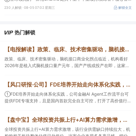
线陆续商业化放量。
230 人解锁 ·
08-05 07:02 星期三
解锁全文
热门解锁
【电报解读】政策、临床、技术密集驱动，脑机接口商业化拐点临近，机构看好2026年是植入式脑机接口量产元年，国产产线或投产在即，这家公司对多模态人机交互系统集成关键技术进行了研发
政策、临床、技术密集驱动，脑机接口商业化拐点临近，机构看好
2026年是植入式脑机接口量产元年，国产产线或投产在即，这家公
司对多模态人机交互系统集成关键技术进行了研发，另一家成立了
人工智能与脑机工程研究院。
【风口研报·公司】FDE培养开始走向体系化实践，公司金融AIAgent工作流平台可提供FDE专项支持，且是国内首款完全自主可控，打开了高价值行业的落地空间；另有公司兼具成长强确定性、低估值、高股息属性
①FDE培养开始走向体系化实践，公司金融AI Agent工作流平台可
提供FDE专项支持，且是国内首款完全自主可控，打开了高价值行业
的落地空间； ②这家公司兼具成长强确定性、低估值、高股息属
性，受益于国内外贸易额高速增长，且还有AI应用加速渗透+跨境支
【盘中宝】全球投资共振上行+AI算力需求激增，该行业供需缺口持续拉大，机构称相关板块整体估值已处低位，这家企业细分产品市占率第一
付等成长极。
全球投资共振上行+AI算力需求激增，该行业供需缺口持续拉大，机
构称相关板块整体估值已处低位，这家企业布局多条产品线，细分