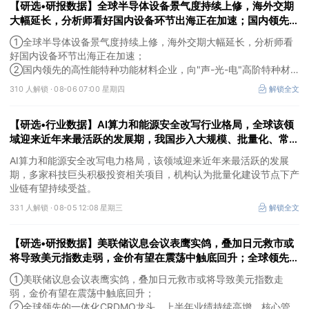
【研选•研报数据】全球半导体设备景气度持续上修，海外交期
大幅延长，分析师看好国内设备环节出海正在加速；国内领先的
高性能特种功能材料企业，向"声-光-电"高阶特种材料平台跨
①全球半导体设备景气度持续上修，海外交期大幅延长，分析师看
越，打开成长空间
好国内设备环节出海正在加速；
②国内领先的高性能特种功能材料企业，向"声-光-电"高阶特种材
料平台跨越，打开成长空间。
310 人解锁 ·
08-06 07:00 星期四
解锁全文
【研选•行业数据】AI算力和能源安全改写行业格局，全球该领
域迎来近年来最活跃的发展期，我国步入大规模、批量化、常态
化建设态势
AI算力和能源安全改写电力格局，该领域迎来近年来最活跃的发展
期，多家科技巨头积极投资相关项目，机构认为批量化建设节点下产
业链有望持续受益。
331 人解锁 ·
08-05 12:08 星期三
解锁全文
【研选•研报数据】美联储议息会议表鹰实鸽，叠加日元救市或
将导致美元指数走弱，金价有望在震荡中触底回升；全球领先的
一体化CRDMO龙头，上半年业绩持续高增，核心管线陆续商业
①美联储议息会议表鹰实鸽，叠加日元救市或将导致美元指数走
化放量
弱，金价有望在震荡中触底回升；
②全球领先的一体化CRDMO龙头，上半年业绩持续高增，核心管