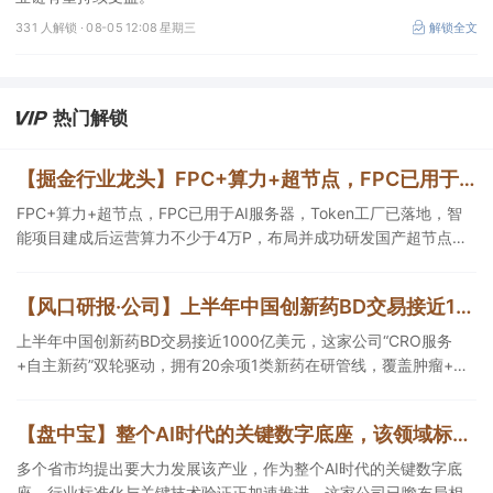
331 人解锁 ·
08-05 12:08 星期三
解锁全文
热门解锁
【掘金行业龙头】FPC+算力+超节点，FPC已用于AI服务器，Token工厂已落地，智能项目建成后运营算力不少于4万P，这家公司布局并成功研发国产超节点系统
FPC+算力+超节点，FPC已用于AI服务器，Token工厂已落地，智
能项目建成后运营算力不少于4万P，布局并成功研发国产超节点系
统，这家公司战略投资全球硅光光源芯片核心供应商。
【风口研报·公司】上半年中国创新药BD交易接近1000亿美元，这家公司“CRO服务+自主新药”双轮驱动，拥有20余项1类新药在研管线，覆盖肿瘤+自免+疼痛管理等重大领域
上半年中国创新药BD交易接近1000亿美元，这家公司“CRO服务
+自主新药”双轮驱动，拥有20余项1类新药在研管线，覆盖肿瘤+自
免+疼痛管理等重大领域，构建起1个综合药物研发平台+多肽、小核
酸、CGT、小分子4个创新技术平台，创新转型成果正逐步兑现。
【盘中宝】整个AI时代的关键数字底座，该领域标准化与关键技术验证正加速推进，这家公司已瞻布局相关细分技术攻关与产品研发
多个省市均提出要大力发展该产业，作为整个AI时代的关键数字底
座，行业标准化与关键技术验证正加速推进，这家公司已瞻布局相