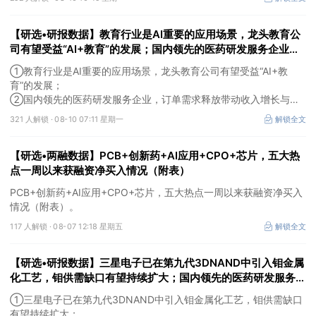
【研选•研报数据】教育行业是AI重要的应用场景，龙头教育公
司有望受益“AI+教育”的发展；国内领先的医药研发服务企业，
订单需求释放带动收入增长与业绩扭亏，盈利能力拐点明确
①教育行业是AI重要的应用场景，龙头教育公司有望受益“AI+教
育”的发展；
②国内领先的医药研发服务企业，订单需求释放带动收入增长与业
绩扭亏，盈利能力拐点明确。
321 人解锁 ·
08-10 07:11 星期一
解锁全文
【研选•两融数据】PCB+创新药+AI应用+CPO+芯片，五大热
点一周以来获融资净买入情况（附表）
PCB+创新药+AI应用+CPO+芯片，五大热点一周以来获融资净买入
情况（附表）。
117 人解锁 ·
08-07 12:18 星期五
解锁全文
【研选•研报数据】三星电子已在第九代3DNAND中引入钼金属
化工艺，钼供需缺口有望持续扩大；国内领先的医药研发服务企
业，随着生物医药行业投融资热度企稳回暖，后续实验室业务的
①三星电子已在第九代3DNAND中引入钼金属化工艺，钼供需缺口
毛利拐点值得期待
有望持续扩大；