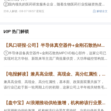
②国内领先的医药研发服务企业，随着生物医药行业投融资热度企
稳回暖，后续实验室业务的毛利拐点值得期待。
238 人解锁 ·
08-07 06:57 星期五
解锁全文
热门解锁
【风口研报·公司】半导体真空器件+金刚石散热MPCVD核心部件，这家公司实现对北方华创、新凯来等厂商批量供货，大功率磁控管助力AI散热；这家造船龙头稀缺产能扩张与高价值订单兼具，远期业绩弹性持续增强
①半导体设备真空器件+金刚石散热MPCVD核心部件，这家公司已
实现对北方华创、新凯来等主流厂商批量供货，大功率磁控管构筑
第二增长曲线；②这家船龙头公司稀缺产能扩张与高价值订单兼
具，核心发动机自供且有望外销，当前远期业绩弹性持续增强。
【电报解读】兼具高业绩、高现金、高分红属性，基本面、政策面双重共振下，该行业已处于新一轮周期上行的初期，这家公司上半年相关销售毛利逼近20亿元
兼具高业绩、高现金、高分红属性，基本面、政策面双重共振下，
该行业已处于新一轮周期上行的初期，这家公司上半年相关销售毛
利逼近20亿元，另一家核定产能达440万吨/年。
【盘中宝】AI浪潮推动供给激增，机构称该行业景气度持续，当前估值低具备较高配置性价比，这家企业重点产品即将发布
AI浪潮推动供给激增，机构称该行业景气度持续，当前估值低具备