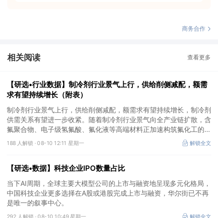
商务合作
相关阅读
查看更多
【研选•行业数据】制冷剂行业景气上行，供给削侧减配，额需
求有望持续增长（附表）
制冷剂行业景气上行，供给削侧减配，额需求有望持续增长，制冷剂
供需关系有望进一步收紧。随着制冷剂行业景气向全产业链扩散，含
氟聚合物、电子级氢氟酸、氟化液等高端材料正加速构筑氟化工的第
二增长极，在AI算力、半导体国产化等趋势驱动下，长期成长空间广
188 人解锁 ·
08-10 12:11 星期一
解锁全文
阔。
【研选•数据】科技企业IPO数量占比
当下AI周期，全球主要大模型公司的上市与融资地呈现多元化格局，
中国科技企业更多选择在A股或港股完成上市与融资，华尔街已不再
是唯一的叙事中心。
292 人解锁 ·
08-10 10:49 星期一
解锁全文