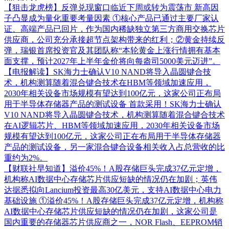
【狙击龙虎榜】反弹兑现窗口临近下周或转为震荡市 新高因
子凸显成为量化重要考量因素
①核心产品已通过主要厂家认
证、高端产品已回片，作为国内稀缺独立第三方商用交换芯片
供应商，公司充分承接超节点架构带来的红利；②黄金持续反
弹，瑞银首席投资官及其团队称“本轮黄金上涨行情拥有基本
面支撑，预计2027年上半年金价将向每盎司5000美元迈进”。
【电报解读】SK海力士确认V10 NAND将导入晶圆键合技
术，机构测算随着混合键合技术在HBM等领域加速应用，
2030年相关设备市场规模有望达到100亿元，这家公司正布局
用于半导体存储器产品的测试设备
首款采用！SK海力士确认
V10 NAND将导入晶圆键合技术，机构测算随着混合键合技术
在AI逻辑芯片、HBM等领域加速应用，2030年相关设备市场
规模有望达到100亿元，这家公司正在布局用于半导体存储器
产品的测试设备，另一家混合键合设备相关收入占总营收的比
重约为2%。
【财联社早知道】溢价45%！A股存储巨头完成37亿元定增，
机构称AI数据中心存储芯片供应短缺的情况仍在加剧；英伟
达据悉拟向Lancium投资最高30亿美元，支持AI数据中心电力
基础设施
①溢价45%！A股存储巨头完成37亿元定增，机构称
AI数据中心存储芯片供应短缺的情况仍在加剧，这家公司是
国内重要的存储器芯片供应商之一，NOR Flash、EEPROM销