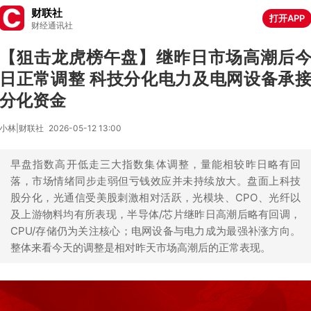
财联社
打开APP
财经通讯社
【狙击龙虎榜午盘】继昨日市场高潮后
日正常调整 科技分化电力及电网设备承
分化资金
小林|财联社
2026-05-12 13:00
早盘指数高开低走三大指数集体调整，量能相较昨日略有回
落，市场情绪同步走弱但亏钱效应并未持续放大。盘面上科技
股分化，光通信受美股刺激相对活跃，光模块、CPO、光纤以
及上游物料均有所表现，半导体/芯片继昨日高潮后略有回调，
CPU/存储仍为关注核心；电网设备与电力成为最强补涨方向。
整体来看今天的调整是相对昨天市场高潮后的正常表现。