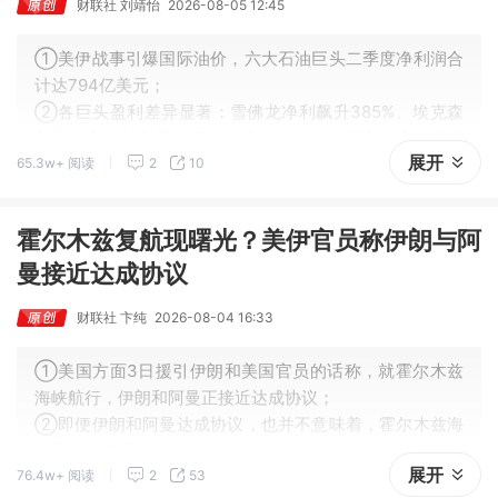
财联社 刘靖怡
2026-08-05 12:45
①美伊战事引爆国际油价，六大石油巨头二季度净利润合
计达794亿美元；
②各巨头盈利差异显著：雪佛龙净利飙升385%、埃克森
美孚净利增长翻番，身处冲突中心的沙特阿美净利327亿
展开
65.3w+ 阅读
2
10
居首但增幅仅44%；
③壳牌、BP受运营中断及78%北海暴利税影响，净利增速
居中。
霍尔木兹复航现曙光？美伊官员称伊朗与阿
曼接近达成协议
财联社 卞纯
2026-08-04 16:33
①美国方面3日援引伊朗和美国官员的话称，就霍尔木兹
海峡航行，伊朗和阿曼正接近达成协议；
②即便伊朗和阿曼达成协议，也并不意味着，霍尔木兹海
峡即刻恢复通航；
展开
76.4w+ 阅读
2
53
③潜在的协议引发了美国方面的担忧，因为这将赋予伊朗