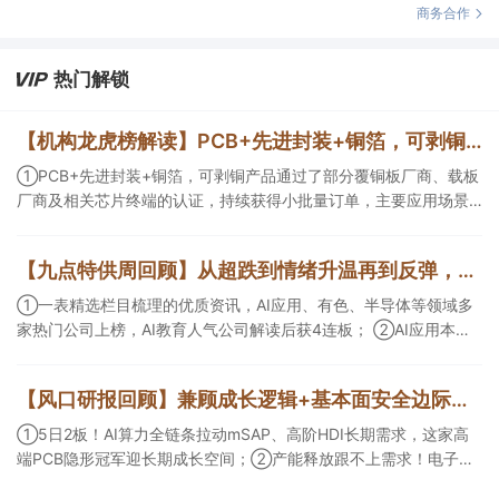
商务合作
热门解锁
【机构龙虎榜解读】PCB+先进封装+铜箔，可剥铜产品通过了部分覆铜板厂商、载板厂商及相关芯片终端的认证，持续获得小批量订单，主要应用场景包括芯片封装光模块用PCB，机构大额净买入这家公司
①PCB+先进封装+铜箔，可剥铜产品通过了部分覆铜板厂商、载板
厂商及相关芯片终端的认证，持续获得小批量订单，主要应用场景
包括芯片封装光模块用PCB，机构大额净买入这家公司；②创新药
CDMO+减肥药，收购国外知名CRO企业，在创新药API的化学合成
【九点特供周回顾】从超跌到情绪升温再到反弹，栏目梳理AI应用题材逻辑，AI教育人气公司解读后获4连板
等方面具有丰富经验，具备承接细胞与基因治疗产品商业化受托生
产的合规资质，这家公司获净买入。
①一表精选栏目梳理的优质资讯，AI应用、有色、半导体等领域多
家热门公司上榜，AI教育人气公司解读后获4连板； ②AI应用本周
活跃，栏目解读海外映射，梳理教育、传媒、游戏等景气方向，焦
点公司3日最高涨超20%； ③磷化铟概念异军突起，栏目以机构视
【风口研报回顾】兼顾成长逻辑+基本面安全边际！王牌自营前瞻覆盖“pcb+MLCC+电子布”，梳理AI产业链优质标的“深坑起跳”
角前瞻产业供需情况，提及2家核心公司双双涨停。
①5日2板！AI算力全链条拉动mSAP、高阶HDI长期需求，这家高
端PCB隐形冠军迎长期成长空间；②产能释放跟不上需求！电子布
未来3年缺口难消，深坑之际再梳理行业逻辑，人气龙头涨超3成；