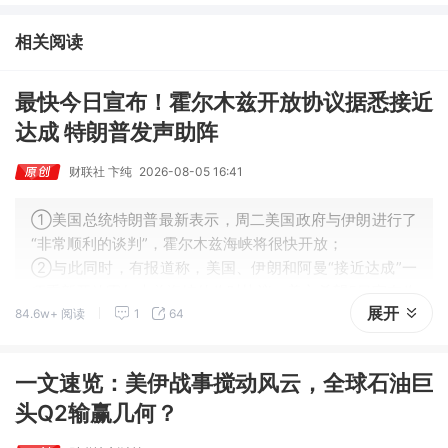
③AI服务器、机器人带动MLCC景气周期持续！这家公司扩产、涨
价预期暂未被市场定价，王牌自营前瞻捕捉“预期差”，3日大涨
相关阅读
26%。
最快今日宣布！霍尔木兹开放协议据悉接近
达成 特朗普发声助阵
财联社 卞纯
2026-08-05 16:41
①美国总统特朗普最新表示，周二美国政府与伊朗进行了
“非常顺利的谈判”，霍尔木兹海峡将很快开放；
②与此同时，有报道称，美国、伊朗和阿曼“接近达成”一
项重新开放霍尔木兹海峡的临时协议，美方希望5日宣布临
展开
84.6w+ 阅读
1
64
时协议达成的消息；
③这重新点燃了外界对这场已持续五个月的冲突即将结束
的预期。
一文速览：美伊战事搅动风云，全球石油巨
头Q2输赢几何？