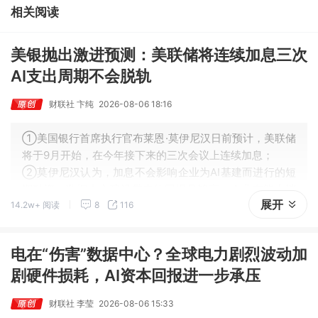
智能获新财富分析师深度覆盖；④在个股机构关注度排行中，华峰
相关阅读
化学首次上榜，前五名依次为东鹏饮料>药明康德>百润股份>华峰
化学>健盛集团。
美银抛出激进预测：美联储将连续加息三次
AI支出周期不会脱轨
财联社 卞纯
2026-08-06 18:16
①美国银行首席执行官布莱恩·莫伊尼汉日前预计，美联储
将于9月开始，在今年接下来的三次会议上连续加息；
②莫伊尼汉认为，加息不会影响企业为AI基建而进行的短
期融资。数据中心建设带来的回报足够高，企业有能力消
展开
14.2w+ 阅读
8
116
化更高的融资成本。
电在“伤害”数据中心？全球电力剧烈波动加
剧硬件损耗，AI资本回报进一步承压
财联社 李莹
2026-08-06 15:33