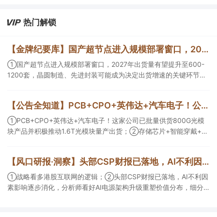
热门解锁
【金牌纪要库】国产超节点进入规模部署窗口，2027年出货量有望提升至600-1200套，晶圆制造、先进封装可能成为决定出货增速的关键环节
①国产超节点进入规模部署窗口，2027年出货量有望提升至600-
1200套，晶圆制造、先进封装可能成为决定出货增速的关键环节；
②服务器ODM扩产弹性较强，毛利率有望由传统服务器的4%-8%
提升至10%-15%，这两家公司占据整机市场的核心份额；③国产交
【公告全知道】PCB+CPO+英伟达+汽车电子！公司已批量供货800G光模块
换芯片已经由送样验证逐步进入小批量应用，中低速率产品替代有
望加快，400G、800G产品正进入认证和导入阶段。
①PCB+CPO+英伟达+汽车电子！这家公司已批量供货800G光模
块产品并积极推动1.6T光模块量产出货；②存储芯片+智能穿戴+华
为！这家公司公司大容量NOR Flash已成功导入PC、服务器大客
户；③边缘计算+智慧灯杆！公司拟跨界布局固态存储标的。
【风口研报·洞察】头部CSP财报已落地，AI不利因素影响逐步消化，分析师看好AI电源架构升级重塑价值分布，细分龙头迈入放量验证阶段；战略看多港股互联网的逻辑
①战略看多港股互联网的逻辑；②头部CSP财报已落地，AI不利因
素影响逐步消化，分析师看好AI电源架构升级重塑价值分布，细分
龙头迈入放量验证阶段；③今日全市场机构研报共发布122篇，康
龙化成、江淮汽车评级得到上调，9家公司获得首度覆盖，其中乔锋