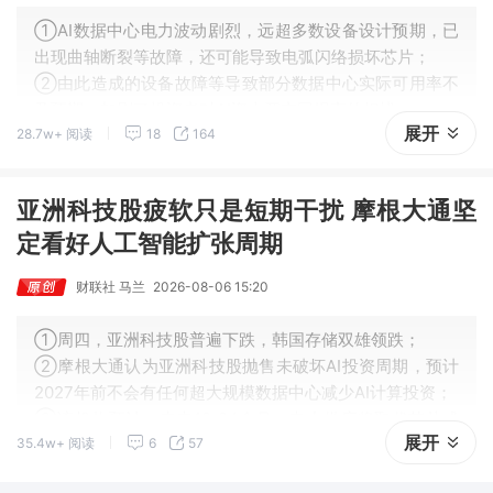
①AI数据中心电力波动剧烈，远超多数设备设计预期，已
出现曲轴断裂等故障，还可能导致电弧闪络损坏芯片；
②由此造成的设备故障等导致部分数据中心实际可用率不
及预期，加剧了投资者对AI资本开支回报率的担忧；
展开
28.7w+ 阅读
18
164
③此外，剧烈的电力波动也对大电网稳定构成威胁，各方
正加速寻找应对方案。
亚洲科技股疲软只是短期干扰 摩根大通坚
定看好人工智能扩张周期
财联社 马兰
2026-08-06 15:20
①周四，亚洲科技股普遍下跌，韩国存储双雄领跌；
②摩根大通认为亚洲科技股抛售未破坏AI投资周期，预计
2027年前不会有任何超大规模数据中心减少AI计算投资；
③该机构预计，未来18-24个月，电力供应将取代芯片成
展开
35.4w+ 阅读
6
57
为AI算力主要制约因素。