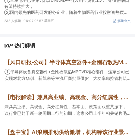
①三星电子已在第九代3DNAND中引入钼金属化工艺，钼供需缺口
毛利拐点值得期待
有望持续扩大；
②国内领先的医药研发服务企业，随着生物医药行业投融资热度企
稳回暖，后续实验室业务的毛利拐点值得期待。
238 人解锁 ·
08-07 06:57 星期五
解锁全文
热门解锁
【风口研报·公司】半导体真空器件+金刚石散热MPCVD核心部件，这家公司实现对北方华创、新凯来等厂商批量供货，大功率磁控管助力AI散热；这家造船龙头稀缺产能扩张与高价值订单兼具，远期业绩弹性持续增强
①半导体设备真空器件+金刚石散热MPCVD核心部件，这家公司已
实现对北方华创、新凯来等主流厂商批量供货，大功率磁控管构筑
第二增长曲线；②这家船龙头公司稀缺产能扩张与高价值订单兼
具，核心发动机自供且有望外销，当前远期业绩弹性持续增强。
【电报解读】兼具高业绩、高现金、高分红属性，基本面、政策面双重共振下，该行业已处于新一轮周期上行的初期，这家公司上半年相关销售毛利逼近20亿元
兼具高业绩、高现金、高分红属性，基本面、政策面双重共振下，
该行业已处于新一轮周期上行的初期，这家公司上半年相关销售毛
利逼近20亿元，另一家核定产能达440万吨/年。
【盘中宝】AI浪潮推动供给激增，机构称该行业景气度持续，当前估值低具备较高配置性价比，这家企业重点产品即将发布