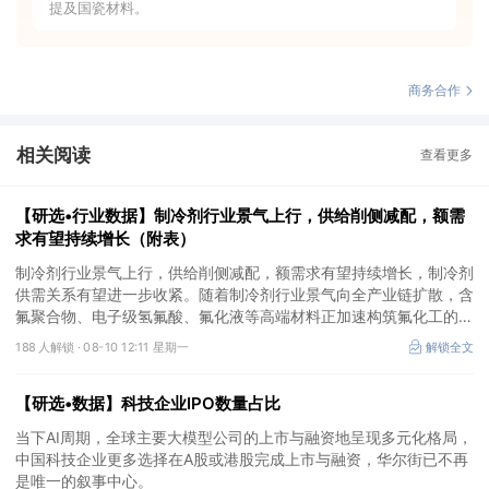
提及国瓷材料。
商务合作
相关阅读
查看更多
【研选•行业数据】制冷剂行业景气上行，供给削侧减配，额需
求有望持续增长（附表）
制冷剂行业景气上行，供给削侧减配，额需求有望持续增长，制冷剂
供需关系有望进一步收紧。随着制冷剂行业景气向全产业链扩散，含
氟聚合物、电子级氢氟酸、氟化液等高端材料正加速构筑氟化工的第
二增长极，在AI算力、半导体国产化等趋势驱动下，长期成长空间广
188 人解锁 ·
08-10 12:11 星期一
解锁全文
阔。
【研选•数据】科技企业IPO数量占比
当下AI周期，全球主要大模型公司的上市与融资地呈现多元化格局，
中国科技企业更多选择在A股或港股完成上市与融资，华尔街已不再
是唯一的叙事中心。