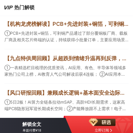
热门解锁
【机构龙虎榜解读】PCB+先进封装+铜箔，可剥铜产品通过了部分覆铜板厂商、载板厂商及相关芯片终端的认证，持续获得小批量订单，主要应用场景包括芯片封装光模块用PCB，机构大额净买入这家公司
①PCB+先进封装+铜箔，可剥铜产品通过了部分覆铜板厂商、载板
厂商及相关芯片终端的认证，持续获得小批量订单，主要应用场景
包括芯片封装光模块用PCB，机构大额净买入这家公司；②创新药
CDMO+减肥药，收购国外知名CRO企业，在创新药API的化学合成
【九点特供周回顾】从超跌到情绪升温再到反弹，栏目梳理AI应用题材逻辑，AI教育人气公司解读后获4连板
等方面具有丰富经验，具备承接细胞与基因治疗产品商业化受托生
产的合规资质，这家公司获净买入。
①一表精选栏目梳理的优质资讯，AI应用、有色、半导体等领域多
家热门公司上榜，AI教育人气公司解读后获4连板； ②AI应用本周
活跃，栏目解读海外映射，梳理教育、传媒、游戏等景气方向，焦
点公司3日最高涨超20%； ③磷化铟概念异军突起，栏目以机构视
【风口研报回顾】兼顾成长逻辑+基本面安全边际！王牌自营前瞻覆盖“pcb+MLCC+电子布”，梳理AI产业链优质标的“深坑起跳”
角前瞻产业供需情况，提及2家核心公司双双涨停。
①5日2板！AI算力全链条拉动mSAP、高阶HDI长期需求，这家高
端PCB隐形冠军迎长期成长空间；②产能释放跟不上需求！电子布
未来3年缺口难消，深坑之际再梳理行业逻辑，人气龙头涨超3成；
③AI服务器、机器人带动MLCC景气周期持续！这家公司扩产、涨
解锁全文
价预期暂未被市场定价，王牌自营前瞻捕捉“预期差”，3日大涨
立即订阅
单篇付费¥18