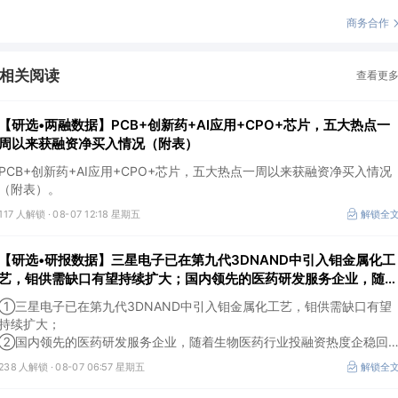
商务合作
相关阅读
查看更
【研选•两融数据】PCB+创新药+AI应用+CPO+芯片，五大热点一
周以来获融资净买入情况（附表）
PCB+创新药+AI应用+CPO+芯片，五大热点一周以来获融资净买入情况
（附表）。
117 人解锁 ·
08-07 12:18 星期五
解锁全
【研选•研报数据】三星电子已在第九代3DNAND中引入钼金属化工
艺，钼供需缺口有望持续扩大；国内领先的医药研发服务企业，随着
生物医药行业投融资热度企稳回暖，后续实验室业务的毛利拐点值得
①三星电子已在第九代3DNAND中引入钼金属化工艺，钼供需缺口有望
期待
持续扩大；
②国内领先的医药研发服务企业，随着生物医药行业投融资热度企稳回
暖，后续实验室业务的毛利拐点值得期待。
238 人解锁 ·
08-07 06:57 星期五
解锁全