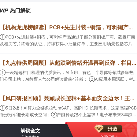
热门解锁
【机构龙虎榜解读】PCB+先进封装+铜箔，可剥铜产品通过了部分覆铜板厂商、载板厂商及相关芯片终端的认证，持续获得小批量订单，主要应用场景包括芯片封装光模块用PCB，机构大额净买入这家公司
①PCB+先进封装+铜箔，可剥铜产品通过了部分覆铜板厂商、载板厂商
及相关芯片终端的认证，持续获得小批量订单，主要应用场景包括芯片封
装光模块用PCB，机构大额净买入这家公司；②创新药CDMO+减肥药，
收购国外知名CRO企业，在创新药API的化学合成等方面具有丰富经验，
【九点特供周回顾】从超跌到情绪升温再到反弹，栏目梳理AI应用题材逻辑，AI教育人气公司解读后获4连板
具备承接细胞与基因治疗产品商业化受托生产的合规资质，这家公司获净
买入。
①一表精选栏目梳理的优质资讯，AI应用、有色、半导体等领域多家热
门公司上榜，AI教育人气公司解读后获4连板； ②AI应用本周活跃，栏目
解读海外映射，梳理教育、传媒、游戏等景气方向，焦点公司3日最高涨
超20%； ③磷化铟概念异军突起，栏目以机构视角前瞻产业供需情况，
【风口研报回顾】兼顾成长逻辑+基本面安全边际！王牌自营前瞻覆盖“pcb+MLCC+电子布”，梳理AI产业链优质标的“深坑起跳”
提及2家核心公司双双涨停。
①5日2板！AI算力全链条拉动mSAP、高阶HDI长期需求，这家高端PCB
隐形冠军迎长期成长空间；②产能释放跟不上需求！电子布未来3年缺口
难消，深坑之际再梳理行业逻辑，人气龙头涨超3成；③AI服务器、机器
人带动MLCC景气周期持续！这家公司扩产、涨价预期暂未被市场定价，
解锁全文
王牌自营前瞻捕捉“预期差”，3日大涨26%。
立即订阅
单篇付费¥8