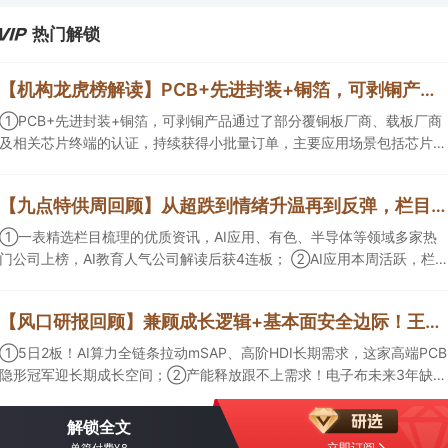
热门解锁
【机构龙虎榜解读】PCB+先进封装+铜箔，可剥铜产品通过了部分覆铜板厂商、载板厂商及相关芯片终端的认证，持续获得小批量订单，主要应用场景包括芯片封装光模块用PCB，机构大额净买入这家公司
①PCB+先进封装+铜箔，可剥铜产品通过了部分覆铜板厂商、载板厂商
及相关芯片终端的认证，持续获得小批量订单，主要应用场景包括芯片封
装光模块用PCB，机构大额净买入这家公司；②创新药CDMO+减肥药，
收购国外知名CRO企业，在创新药API的化学合成等方面具有丰富经验，
【九点特供周回顾】从超跌到情绪升温再到反弹，栏目梳理AI应用题材逻辑，AI教育人气公司解读后获4连板
具备承接细胞与基因治疗产品商业化受托生产的合规资质，这家公司获净
买入。
①一表精选栏目梳理的优质资讯，AI应用、有色、半导体等领域多家热
门公司上榜，AI教育人气公司解读后获4连板； ②AI应用本周活跃，栏目
解读海外映射，梳理教育、传媒、游戏等景气方向，焦点公司3日最高涨
超20%； ③磷化铟概念异军突起，栏目以机构视角前瞻产业供需情况，
【风口研报回顾】兼顾成长逻辑+基本面安全边际！王牌自营前瞻覆盖“pcb+MLCC+电子布”，梳理AI产业链优质标的“深坑起跳”
提及2家核心公司双双涨停。
①5日2板！AI算力全链条拉动mSAP、高阶HDI长期需求，这家高端PCB
隐形冠军迎长期成长空间；②产能释放跟不上需求！电子布未来3年缺口
难消，深坑之际再梳理行业逻辑，人气龙头涨超3成；③AI服务器、机器
人带动MLCC景气周期持续！这家公司扩产、涨价预期暂未被市场定价，
解锁全文
王牌自营前瞻捕捉“预期差”，3日大涨26%。
立即订阅
单篇付费¥8