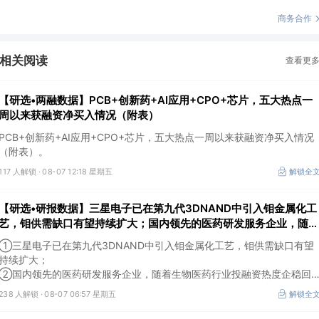
商务合作
相关阅读
查看更
【研选•两融数据】PCB+创新药+AI应用+CPO+芯片，五大热点一
周以来获融资净买入情况（附表）
PCB+创新药+AI应用+CPO+芯片，五大热点一周以来获融资净买入情况
（附表）。
117 人解锁 ·
08-07 12:18 星期五
解锁全
【研选•研报数据】三星电子已在第九代3DNAND中引入钼金属化工
艺，钼供需缺口有望持续扩大；国内领先的医药研发服务企业，随着
生物医药行业投融资热度企稳回暖，后续实验室业务的毛利拐点值得
①三星电子已在第九代3DNAND中引入钼金属化工艺，钼供需缺口有望
期待
持续扩大；
②国内领先的医药研发服务企业，随着生物医药行业投融资热度企稳回
暖，后续实验室业务的毛利拐点值得期待。
238 人解锁 ·
08-07 06:57 星期五
解锁全