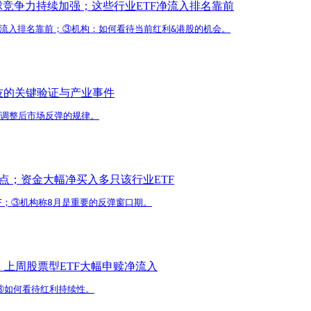
球竞争力持续加强；这些行业ETF净流入排名靠前
净流入排名靠前；③机构：如何看待当前红利&港股的机会。
技的关键验证与产业事件
次调整后市场反弹的规律。
点；资金大幅净买入多只该行业ETF
F；③机构称8月是重要的反弹窗口期。
上周股票型ETF大幅申赎净流入
③如何看待红利持续性。