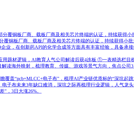
了部分覆铜板厂商、载板厂商及相关芯片终端的认证，持续获得小
部分覆铜板厂商、载板厂商及相关芯片终端的认证，持续获得小批
RO企业，在创新药API的化学合成等方面具有丰富经验，具备
应用题材逻辑，AI教育人气公司解读后获4连板
①一表精选栏目
栏目解读海外映射，梳理教育、传媒、游戏等景气方向，焦点公司3
盖“pcb+MLCC+电子布”，梳理AI产业链优质标的“深坑起跳
！电子布未来3年缺口难消，深坑之际再梳理行业逻辑，人气龙头涨
”，3日大涨26%。