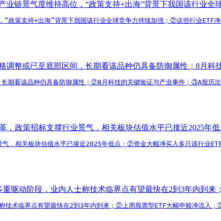
，产业链景气度维持高位，“政策支持+出海”背景下我国该行业全
，“政策支持+出海”背景下我国该行业全球竞争力持续加强；②这些行业ETF
价格调整或已至底部区间，长期看该品种仍具备防御属性；8月科
长期看该品种仍具备防御属性；②8月科技的关键验证与产业事件；③A股历
变革，政策招标支撑行业景气，相关板块估值水平已接近2025年低
气，相关板块估值水平已接近2025年低点；②资金大幅净买入多只该行业ET
多重驱动阶段，业内人士称技术临界点有望最快在2到3年内到来；
称技术临界点有望最快在2到3年内到来；②上周股票型ETF大幅申赎净流入；