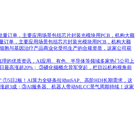
批量订单，主要应用场景包括芯片封装光模块用PCB，机构大额
量订单，主要应用场景包括芯片封装光模块用PCB，机构大额
承接细胞与基因治疗产品商业化受托生产的合规资质，这家公司获
梳理的优质资讯，AI应用、有色、半导体等领域多家热门公司上
日最高涨超20%； ③磷化铟概念异军突起，栏目以机构视角前
”
①5日2板！AI算力全链条拉动mSAP、高阶HDI长期需求，这
超3成；③AI服务器、机器人带动MLCC景气周期持续！这家