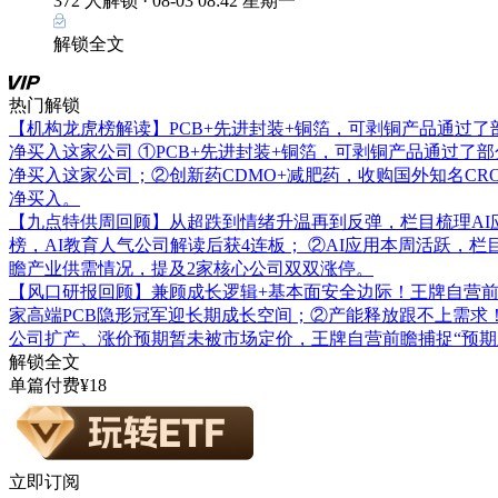
372 人解锁 ·
08-03 08:42 星期一
解锁全文
热门解锁
【机构龙虎榜解读】PCB+先进封装+铜箔，可剥铜产品通过
净买入这家公司
①PCB+先进封装+铜箔，可剥铜产品通过了
净买入这家公司；②创新药CDMO+减肥药，收购国外知名C
净买入。
【九点特供周回顾】从超跌到情绪升温再到反弹，栏目梳理AI
榜，AI教育人气公司解读后获4连板； ②AI应用本周活跃，
瞻产业供需情况，提及2家核心公司双双涨停。
【风口研报回顾】兼顾成长逻辑+基本面安全边际！王牌自营前瞻覆
家高端PCB隐形冠军迎长期成长空间；②产能释放跟不上需求
公司扩产、涨价预期暂未被市场定价，王牌自营前瞻捕捉“预期差
解锁全文
单篇付费¥18
立即订阅